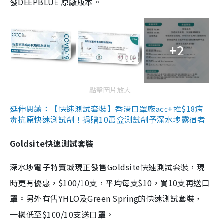
發DEEPBLUE 原廠版本。
+2
點擊圖片放大
延伸閱讀：【快速測試套裝】香港口罩廠acc+推$18病
毒抗原快速測試劑！捐贈10萬盒測試劑予深水埗露宿者
Goldsite快速測試套裝
深水埗電子特賣城現正發售Goldsite快速測試套裝，現
時更有優惠，$100/10支，平均每支$10，買10支再送口
罩。另外有售YHLO及Green Spring的快速測試套裝，
一樣低至$100/10支送口罩。