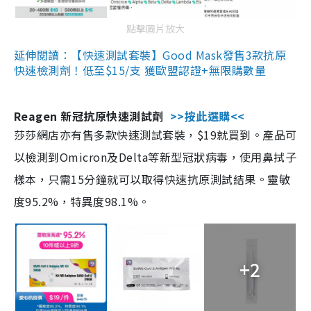
點擊圖片放大
延伸閱讀：【快速測試套裝】Good Mask發售3款抗原
快速檢測劑！低至$15/支 獲歐盟認證+無限購數量
Reagen 新冠抗原快速測試劑
>>按此選購<<
莎莎網店亦有售多款快速測試套裝，$19就買到。產品可
以檢測到Omicron及Delta等新型冠狀病毒，使用鼻拭子
樣本，只需15分鐘就可以取得快速抗原測試結果。靈敏
度95.2%，特異度98.1%。
+2