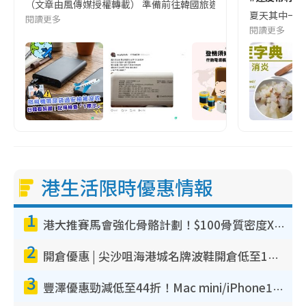
（文章由風傳媒授權轉載） 準備前往韓國旅遊的民眾，近期要特別留
夏天其中一種時
閱讀更多
閱讀更多
港生活限時優惠情報
1
港大推賽馬會強化骨骼計劃！$100骨質密度X光檢查 完成免費運動訓練送超市禮券！附參加資格
2
開倉優惠 | 尖沙咀海港城名牌波鞋開倉低至1折！On鞋$899起／Joy&Peace鞋履$98起
3
豐澤優惠勁減低至44折！Mac mini/iPhone17Pro大減價！廚房家電$220起