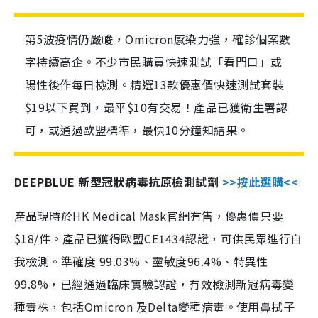
第5波疫情仍嚴峻，Omicron感染力強，確診個案數
字持續高企。不少市民購買快速測試「看門口」或
陽性後作每日檢測。精選13款優惠價快速測試套裝
$19以下買到，最平$10有交易！產品已獲衛生署認
可，或通過歐盟標準，最快10分鐘知結果。
DEEPBLUE 新型冠狀病毒抗原檢測試劑
>>按此選購<<
產品現時於HK Medical Mask官網有售，優惠價只要
$18/件。產品已獲得歐盟CE1434認證，可供民眾進行自
我檢測。準確度 99.03%、靈敏度96.4%、特異性
99.8%，已經通過臨床實驗認證，有效檢測新冠病毒變
種毒株，包括Omicron 及Delta變種病毒。使用鼻拭子