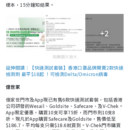
樣本，15分鐘知結果。
+2
點擊圖片放大
延伸閱讀：【快速測試套裝】香港口罩品牌開賣2款快速
檢測劑 最平$18起 ！可檢測Delta/Omicron病毒
億世家
億家世門市及App現已有售6款快速測試套裝，包括香港
公司研發的Wesail、Goldsite、Safecare、及V-Chek。
App限定優惠，購買10支可享75折，而門市則10支8
折。現凡於App購買Safecare及Goldsite，售價低至
$186.7，平均每支只需$18.6就買到。V-Chek門市購買