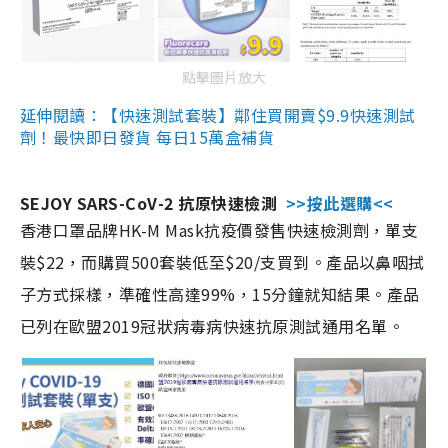
點擊圖片放大
延伸閱讀：【快速測試套裝】鄰住買開賣$9.9快速測試
劑！最快即日發貨 每日15萬盒補貨
SEJOY SARS-CoV-2 抗原快速檢測
>>按此選購<<
香港口罩品牌HK-M Mask抗疫價發售快速檢測劑，單支
裝$22，而購買500套裝低至$20/支買到。產品以鼻咽拭
子方式採樣，準確性高達99%，15分鐘就知結果。產品
已列在歐盟2019冠狀病毒病快速抗原測試通用名單。