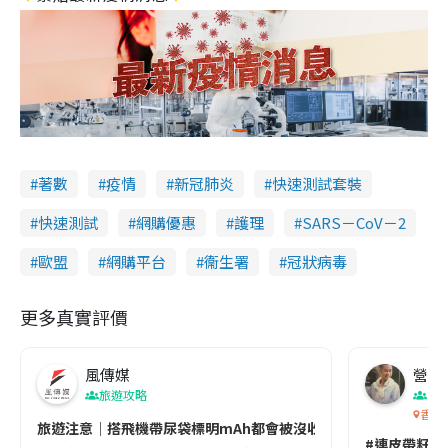
著數
疫情
新冠肺炎
快速測試套裝
快速測試
網購優惠
護理
SARS－CoV－2
歐盟
網購平台
衞生署
冠狀病毒
更多真實評價
風傳媒
營養教
旅遊攻略
生
香港
旅遊注意｜搭飛機帶尿袋標明mAh都會被沒收😱出發前切記檢查「1
#連皮帶籽都