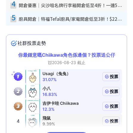
4
開倉優惠｜尖沙咀名牌行李箱開倉低至4折！一連5日 American Tourister/ace./Hallmark $200起！
5
廚具開倉｜特福Tefal廚具/家電開倉低至3折！$220起買平底鍋/炒鑊/湯煲！電飯煲/吸塵機/燙斗$418起