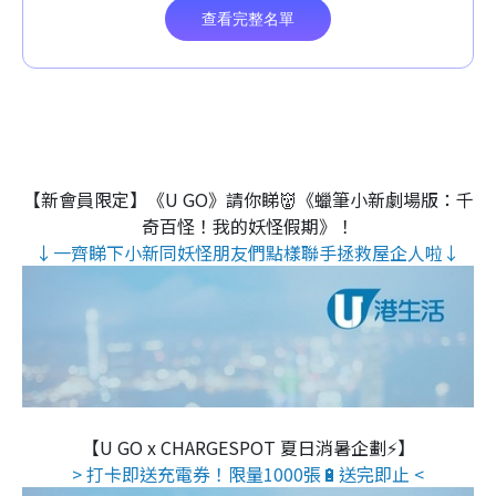
【新會員限定】《U GO》請你睇👹《蠟筆小新劇場版：千
奇百怪！我的妖怪假期》！
↓一齊睇下小新同妖怪朋友們點樣聯手拯救屋企人啦↓
【U GO x CHARGESPOT 夏日消暑企劃⚡】
> 打卡即送充電券！限量1000張🔋送完即止 <