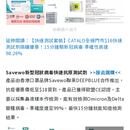
點擊圖片放大
延伸閱讀：【快速測試套裝】CATALO全線門市$16快速
測試劑換購優惠！15分鐘驗新冠病毒 準確性高達
98.26%
Savewo新型冠狀病毒快速抗原測試劑
>>按此選購<<
產品由香港口罩品牌Savewo聯乘DEEPBLUE合作推出，
抗疫優惠價低至$18買到。產品已獲得歐盟CE認證，主
要以採集鼻液樣本作檢測，能有效檢測Omicron及Delta
變種病毒，準確度達至99%，最快15分鐘就能知道檢測
結果。