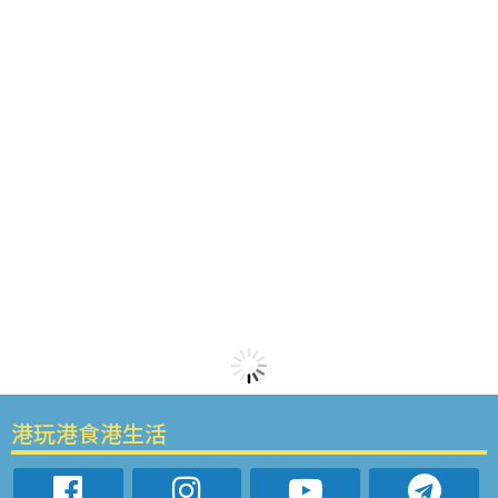
港玩港食港生活