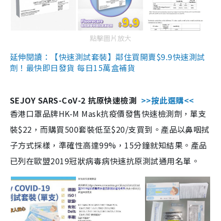
點擊圖片放大
延伸閱讀：【快速測試套裝】鄰住買開賣$9.9快速測試
劑！最快即日發貨 每日15萬盒補貨
SEJOY SARS-CoV-2 抗原快速檢測
>>按此選購<<
香港口罩品牌HK-M Mask抗疫價發售快速檢測劑，單支
裝$22，而購買500套裝低至$20/支買到。產品以鼻咽拭
子方式採樣，準確性高達99%，15分鐘就知結果。產品
已列在歐盟2019冠狀病毒病快速抗原測試通用名單。