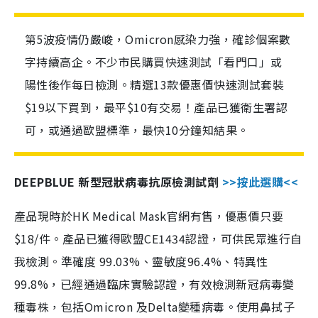
第5波疫情仍嚴峻，Omicron感染力強，確診個案數
字持續高企。不少市民購買快速測試「看門口」或
陽性後作每日檢測。精選13款優惠價快速測試套裝
$19以下買到，最平$10有交易！產品已獲衛生署認
可，或通過歐盟標準，最快10分鐘知結果。
DEEPBLUE 新型冠狀病毒抗原檢測試劑
>>按此選購<<
產品現時於HK Medical Mask官網有售，優惠價只要
$18/件。產品已獲得歐盟CE1434認證，可供民眾進行自
我檢測。準確度 99.03%、靈敏度96.4%、特異性
99.8%，已經通過臨床實驗認證，有效檢測新冠病毒變
種毒株，包括Omicron 及Delta變種病毒。使用鼻拭子