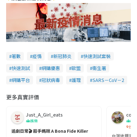
著數
疫情
新冠肺炎
快速測試套裝
快速測試
網購優惠
歐盟
衞生署
網購平台
冠狀病毒
護理
SARS－CoV－2
更多真實評價
Just_A_Girl_eats
co c
娛樂
吹
台灣
追劇日常🎬 殺手媽咪 A Bona Fide Killer
台灣地鐵宣