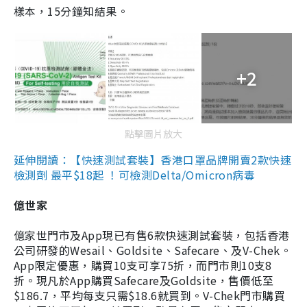
樣本，15分鐘知結果。
+2
點擊圖片放大
延伸閱讀：【快速測試套裝】香港口罩品牌開賣2款快速
檢測劑 最平$18起 ！可檢測Delta/Omicron病毒
億世家
億家世門市及App現已有售6款快速測試套裝，包括香港
公司研發的Wesail、Goldsite、Safecare、及V-Chek。
App限定優惠，購買10支可享75折，而門市則10支8
折。現凡於App購買Safecare及Goldsite，售價低至
$186.7，平均每支只需$18.6就買到。V-Chek門市購買