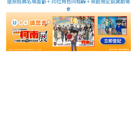
還原經典名場面📹＋30位角色同框📸＋原創限定感謝劇場
🍿