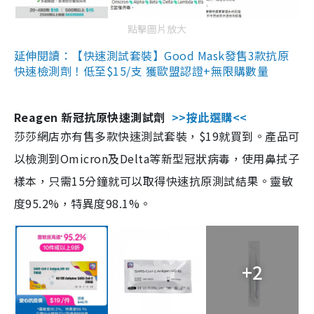
點擊圖片放大
延伸閱讀：【快速測試套裝】Good Mask發售3款抗原
快速檢測劑！低至$15/支 獲歐盟認證+無限購數量
Reagen 新冠抗原快速測試劑
>>按此選購<<
莎莎網店亦有售多款快速測試套裝，$19就買到。產品可
以檢測到Omicron及Delta等新型冠狀病毒，使用鼻拭子
樣本，只需15分鐘就可以取得快速抗原測試結果。靈敏
度95.2%，特異度98.1%。
+2