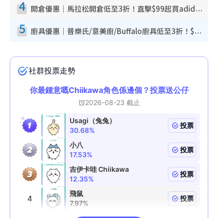
4
開倉優惠｜馬拉松開倉低至3折！直擊$99起買adidas／New Balance／Puma鞋款 STANLEY保溫杯劈價至$119起
5
廚具優惠｜普樂氏/意美廚/Buffalo廚具低至3折！$89起買煎鍋／炒鑊／個人鍋 同場小家電激減至$99起