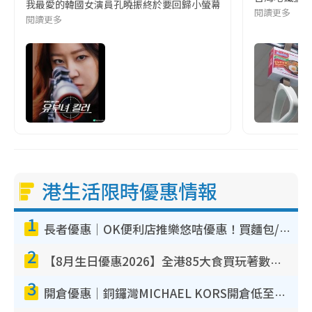
我最愛的韓國女演員孔曉振終於要回歸小螢幕啦!這次的劇本改編自同名
閱讀更多
閱讀更多
港生活限時優惠情報
1
長者優惠｜OK便利店推樂悠咭優惠！買麵包/牛奶/保健品拍卡即減
2
【8月生日優惠2026】全港85大食買玩著數攻略 自助餐/火鍋放題同行免費＋誠品/DONKI送現金券
3
開倉優惠｜銅鑼灣MICHAEL KORS開倉低至17折！直擊$500起買手袋/銀包/鞋款 必買經典Jet Set系列