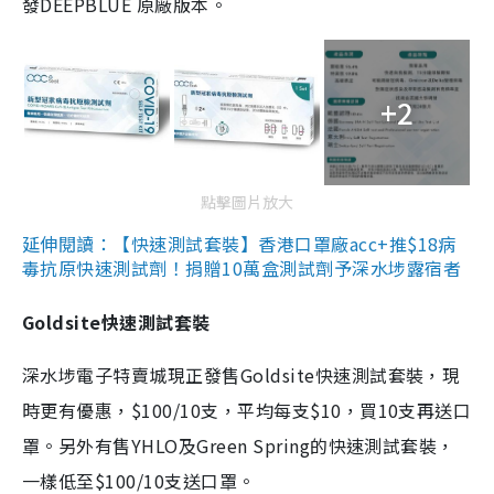
發DEEPBLUE 原廠版本。
+2
點擊圖片放大
延伸閱讀：【快速測試套裝】香港口罩廠acc+推$18病
毒抗原快速測試劑！捐贈10萬盒測試劑予深水埗露宿者
Goldsite快速測試套裝
深水埗電子特賣城現正發售Goldsite快速測試套裝，現
時更有優惠，$100/10支，平均每支$10，買10支再送口
罩。另外有售YHLO及Green Spring的快速測試套裝，
一樣低至$100/10支送口罩。