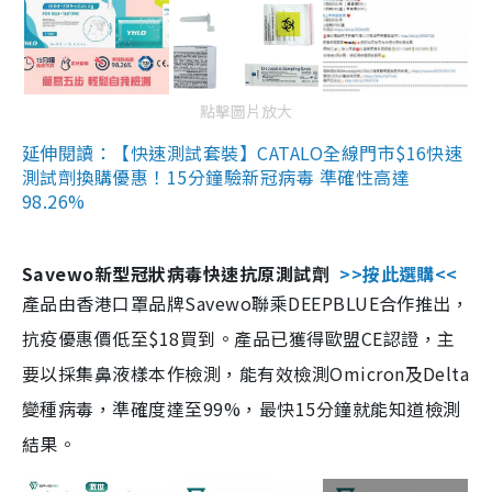
點擊圖片放大
延伸閱讀：【快速測試套裝】CATALO全線門市$16快速
測試劑換購優惠！15分鐘驗新冠病毒 準確性高達
98.26%
Savewo新型冠狀病毒快速抗原測試劑
>>按此選購<<
產品由香港口罩品牌Savewo聯乘DEEPBLUE合作推出，
抗疫優惠價低至$18買到。產品已獲得歐盟CE認證，主
要以採集鼻液樣本作檢測，能有效檢測Omicron及Delta
變種病毒，準確度達至99%，最快15分鐘就能知道檢測
結果。