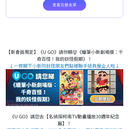
【新會員限定】《U GO》請你睇👹《蠟筆小新劇場版：千
奇百怪！我的妖怪假期》！
↓一齊睇下小新同妖怪朋友們點樣聯手拯救屋企人啦↓
《U GO》請您去【名偵探柯南TV動畫播放30週年紀念
展】！