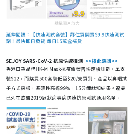
點擊圖片放大
延伸閱讀：【快速測試套裝】鄰住買開賣$9.9快速測試
劑！最快即日發貨 每日15萬盒補貨
SEJOY SARS-CoV-2 抗原快速檢測
>>按此選購<<
香港口罩品牌HK-M Mask抗疫價發售快速檢測劑，單支
裝$22，而購買500套裝低至$20/支買到。產品以鼻咽拭
子方式採樣，準確性高達99%，15分鐘就知結果。產品
已列在歐盟2019冠狀病毒病快速抗原測試通用名單。