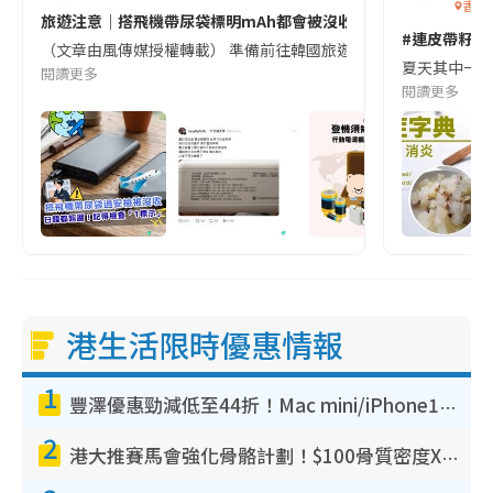
香港
旅遊注意｜搭飛機帶尿袋標明mAh都會被沒收😱出發前切記檢查「1
#連皮帶籽都
（文章由風傳媒授權轉載） 準備前往韓國旅遊的民眾，近期要特別留
夏天其中一種時
閱讀更多
閱讀更多
港生活限時優惠情報
1
豐澤優惠勁減低至44折！Mac mini/iPhone17Pro大減價！廚房家電$220起
2
港大推賽馬會強化骨骼計劃！$100骨質密度X光檢查 完成免費運動訓練送超市禮券！附參加資格