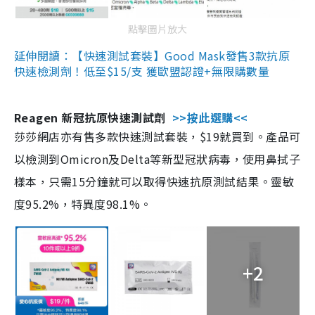
點擊圖片放大
延伸閱讀：【快速測試套裝】Good Mask發售3款抗原
快速檢測劑！低至$15/支 獲歐盟認證+無限購數量
Reagen 新冠抗原快速測試劑
>>按此選購<<
莎莎網店亦有售多款快速測試套裝，$19就買到。產品可
以檢測到Omicron及Delta等新型冠狀病毒，使用鼻拭子
樣本，只需15分鐘就可以取得快速抗原測試結果。靈敏
度95.2%，特異度98.1%。
+2