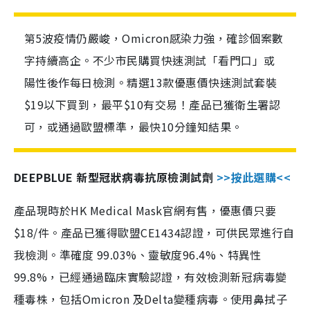
第5波疫情仍嚴峻，Omicron感染力強，確診個案數
字持續高企。不少市民購買快速測試「看門口」或
陽性後作每日檢測。精選13款優惠價快速測試套裝
$19以下買到，最平$10有交易！產品已獲衛生署認
可，或通過歐盟標準，最快10分鐘知結果。
DEEPBLUE 新型冠狀病毒抗原檢測試劑
>>按此選購<<
產品現時於HK Medical Mask官網有售，優惠價只要
$18/件。產品已獲得歐盟CE1434認證，可供民眾進行自
我檢測。準確度 99.03%、靈敏度96.4%、特異性
99.8%，已經通過臨床實驗認證，有效檢測新冠病毒變
種毒株，包括Omicron 及Delta變種病毒。使用鼻拭子