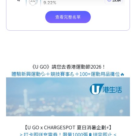
《U GO》請您去香港運動節2026！
體驗新興運動💦＋競技賽事💪＋100+運動用品攤位🔥
【U GO x CHARGESPOT 夏日消暑企劃⚡】
> 打卡即送充電券！限量1000張🔋送完即止 <