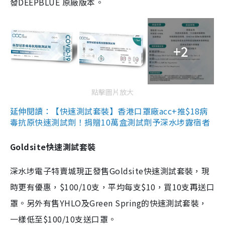
發DEEPBLUE 原廠版本。
+2
點擊圖片放大
延伸閱讀：【快速測試套裝】香港口罩廠acc+推$18病
毒抗原快速測試劑！捐贈10萬盒測試劑予深水埗露宿者
Goldsite快速測試套裝
深水埗電子特賣城現正發售Goldsite快速測試套裝，現
時更有優惠，$100/10支，平均每支$10，買10支再送口
罩。另外有售YHLO及Green Spring的快速測試套裝，
一樣低至$100/10支送口罩。