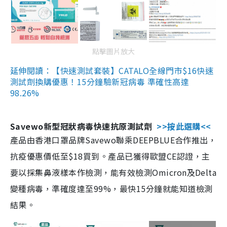
點擊圖片放大
延伸閱讀：【快速測試套裝】CATALO全線門市$16快速
測試劑換購優惠！15分鐘驗新冠病毒 準確性高達
98.26%
Savewo新型冠狀病毒快速抗原測試劑
>>按此選購<<
產品由香港口罩品牌Savewo聯乘DEEPBLUE合作推出，
抗疫優惠價低至$18買到。產品已獲得歐盟CE認證，主
要以採集鼻液樣本作檢測，能有效檢測Omicron及Delta
變種病毒，準確度達至99%，最快15分鐘就能知道檢測
結果。