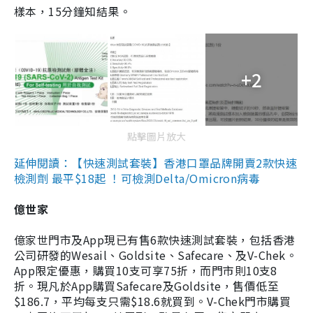
樣本，15分鐘知結果。
+2
點擊圖片放大
延伸閱讀：【快速測試套裝】香港口罩品牌開賣2款快速
檢測劑 最平$18起 ！可檢測Delta/Omicron病毒
億世家
億家世門市及App現已有售6款快速測試套裝，包括香港
公司研發的Wesail、Goldsite、Safecare、及V-Chek。
App限定優惠，購買10支可享75折，而門市則10支8
折。現凡於App購買Safecare及Goldsite，售價低至
$186.7，平均每支只需$18.6就買到。V-Chek門市購買