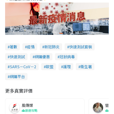
著數
疫情
新冠肺炎
快速測試套裝
快速測試
網購優惠
冠狀病毒
SARS－CoV－2
歐盟
護理
衞生署
網購平台
更多真實評價
風傳媒
營養教
旅遊攻略
生