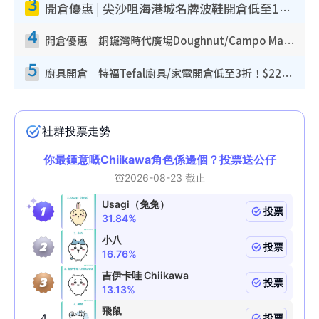
3
開倉優惠 | 尖沙咀海港城名牌波鞋開倉低至1折！On鞋$899起／Joy&Peace鞋履$98起
4
開倉優惠｜銅鑼灣時代廣場Doughnut/Campo Marzio開倉低至1折！背囊、書包、手袋劈價$200起
5
廚具開倉｜特福Tefal廚具/家電開倉低至3折！$220起買平底鍋/炒鑊/湯煲！電飯煲/吸塵機/燙斗$418起