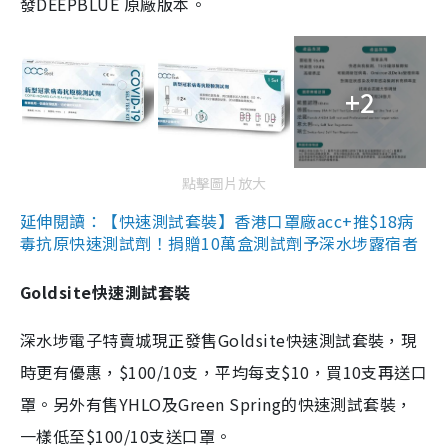
發DEEPBLUE 原廠版本。
+2
點擊圖片放大
延伸閱讀：【快速測試套裝】香港口罩廠acc+推$18病
毒抗原快速測試劑！捐贈10萬盒測試劑予深水埗露宿者
Goldsite快速測試套裝
深水埗電子特賣城現正發售Goldsite快速測試套裝，現
時更有優惠，$100/10支，平均每支$10，買10支再送口
罩。另外有售YHLO及Green Spring的快速測試套裝，
一樣低至$100/10支送口罩。