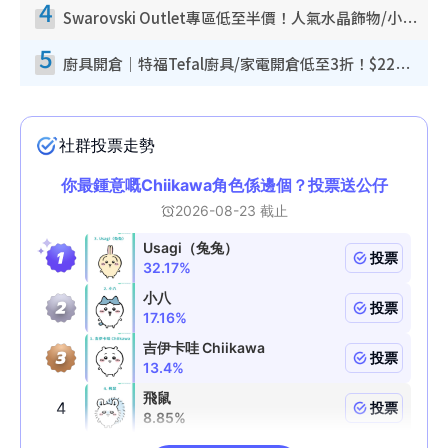
4
Swarovski Outlet專區低至半價！人氣水晶飾物/小擺設$138起！迪士尼款/水晶高跟鞋都有平
5
廚具開倉｜特福Tefal廚具/家電開倉低至3折！$220起買平底鍋/炒鑊/湯煲！電飯煲/吸塵機/燙斗$418起