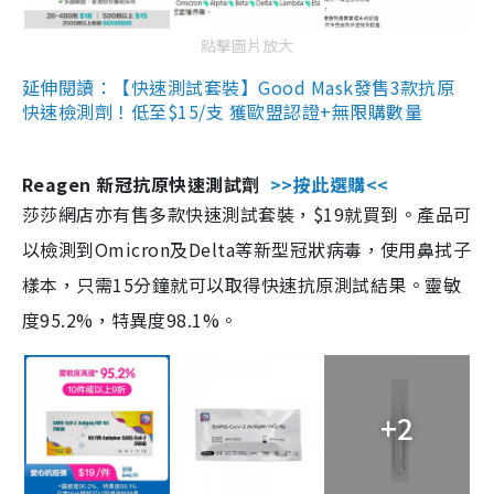
點擊圖片放大
延伸閱讀：【快速測試套裝】Good Mask發售3款抗原
快速檢測劑！低至$15/支 獲歐盟認證+無限購數量
Reagen 新冠抗原快速測試劑
>>按此選購<<
莎莎網店亦有售多款快速測試套裝，$19就買到。產品可
以檢測到Omicron及Delta等新型冠狀病毒，使用鼻拭子
樣本，只需15分鐘就可以取得快速抗原測試結果。靈敏
度95.2%，特異度98.1%。
+2