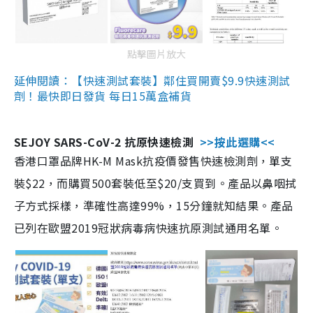
點擊圖片放大
延伸閱讀：【快速測試套裝】鄰住買開賣$9.9快速測試
劑！最快即日發貨 每日15萬盒補貨
SEJOY SARS-CoV-2 抗原快速檢測
>>按此選購<<
香港口罩品牌HK-M Mask抗疫價發售快速檢測劑，單支
裝$22，而購買500套裝低至$20/支買到。產品以鼻咽拭
子方式採樣，準確性高達99%，15分鐘就知結果。產品
已列在歐盟2019冠狀病毒病快速抗原測試通用名單。