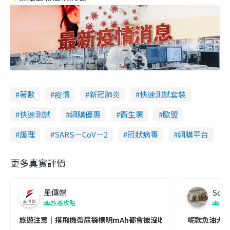
著數
疫情
新冠肺炎
快速測試套裝
快速測試
網購優惠
衞生署
歐盟
護理
SARS－CoV－2
冠狀病毒
網購平台
更多真實評價
風傳媒
Soul
旅遊攻略
生
旅遊注意｜搭飛機帶尿袋標明mAh都會被沒收😱出發前切記檢查「1
呢款魚油大家