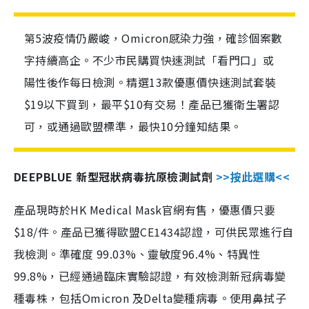
第5波疫情仍嚴峻，Omicron感染力強，確診個案數
字持續高企。不少市民購買快速測試「看門口」或
陽性後作每日檢測。精選13款優惠價快速測試套裝
$19以下買到，最平$10有交易！產品已獲衛生署認
可，或通過歐盟標準，最快10分鐘知結果。
DEEPBLUE 新型冠狀病毒抗原檢測試劑
>>按此選購<<
產品現時於HK Medical Mask官網有售，優惠價只要
$18/件。產品已獲得歐盟CE1434認證，可供民眾進行自
我檢測。準確度 99.03%、靈敏度96.4%、特異性
99.8%，已經通過臨床實驗認證，有效檢測新冠病毒變
種毒株，包括Omicron 及Delta變種病毒。使用鼻拭子