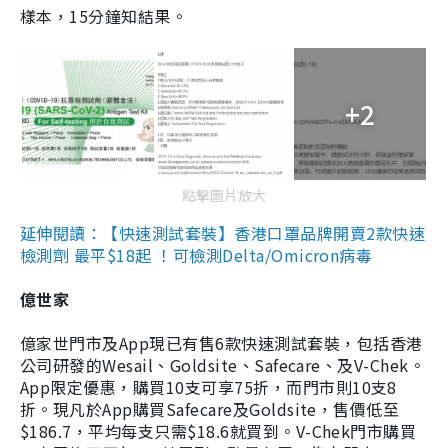
樣本，15分鐘知結果。
+2
點擊圖片放大
延伸閱讀：【快速測試套裝】香港口罩品牌開賣2款快速
檢測劑 最平$18起 ！可檢測Delta/Omicron病毒
億世家
億家世門市及App現已有售6款快速測試套裝，包括香港
公司研發的Wesail、Goldsite、Safecare、及V-Chek。
App限定優惠，購買10支可享75折，而門市則10支8
折。現凡於App購買Safecare及Goldsite，售價低至
$186.7，平均每支只需$18.6就買到。V-Chek門市購買