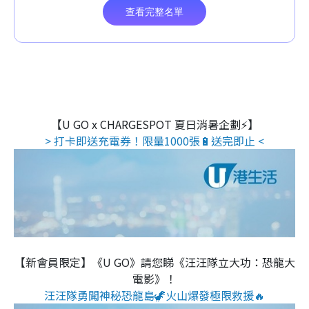
【U GO x CHARGESPOT 夏日消暑企劃⚡】
> 打卡即送充電券！限量1000張🔋送完即止 <
【新會員限定】《U GO》請您睇《汪汪隊立大功：恐龍大
電影》！
汪汪隊勇闖神秘恐龍島🦖火山爆發極限救援🔥