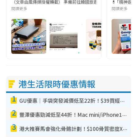
（文章由風傳媒授權轉載） 準備前往韓國旅遊的民眾，近期要特別留
💊 ｢精神返
閱讀更多
閱讀更多
港生活限時優惠情報
1
GU優惠｜手袋突發減價低至22折！$39買經典波士頓包/餃子袋！飾物同步減價$29起！
2
豐澤優惠勁減低至44折！Mac mini/iPhone17Pro大減價！廚房家電$220起
3
港大推賽馬會強化骨骼計劃！$100骨質密度X光檢查 完成免費運動訓練送超市禮券！附參加資格