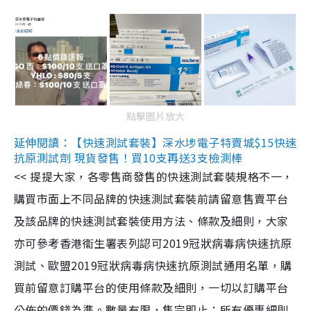
點擊圖片放大
延伸閱讀：【快速測試套裝】深水埗電子特賣城$15快速
抗原測試劑 現貨發售！買10支再送3支檢測棒
<< 提提大家，各零售商發售的快速測試套裝規格不一，
購買市面上不同品牌的快速測試套裝前請留意售賣平台
及該品牌的快速測試套裝使用方法、條款及細則，大家
亦可參考香港衞生署表列認可2019冠狀病毒病快速抗原
測試、歐盟2019冠狀病毒病快速抗原測試通用名單，購
買前留意訂購平台的使用條款及細則，一切以訂購平台
公佈的價錢為準。數量有限，售完即止；所有優惠細則