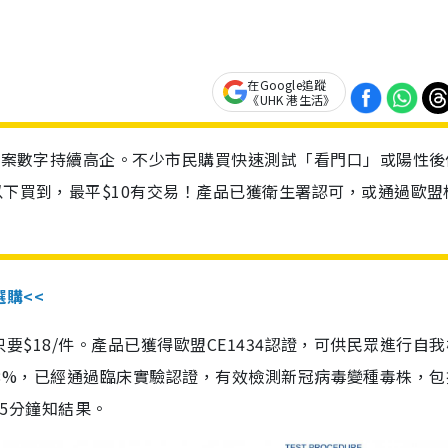
在Google追蹤
《UHK 港生活》
診個案數字持續高企。不少市民購買快速測試「看門口」或陽性後
以下買到，最平$10有交易！產品已獲衛生署認可，或通過歐盟
選購<<
惠價只要$18/件。產品已獲得歐盟CE1434認證，可供民眾進行自
性99.8%，已經通過臨床實驗認證，有效檢測新冠病毒變種毒株，
，15分鐘知結果。