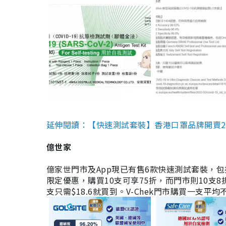
延伸閱讀：【快速測試套裝】香港口罩品牌開賣2款快速
億世家
億家世門市及App現已有售6款快速測試套裝，包括香港公司
限定優惠，購買10支可享75折，而門市則10支8折。現
支只需$18.6就買到。V-Chek門市購買一支平