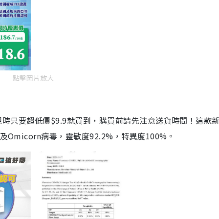
點擊圖片放大
劑，現時只要超低價$9.9就買到，購買前請先注意送貨時間！這款
Omicorn病毒，靈敏度92.2%，特異度100%。