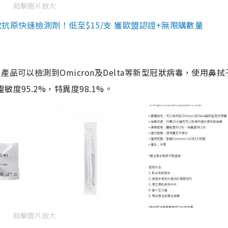
點擊圖片放大
3款抗原快速檢測劑！低至$15/支 獲歐盟認證+無限購數量
品可以檢測到Omicron及Delta等新型冠狀病毒，使用鼻拭
度95.2%，特異度98.1%。
點擊圖片放大