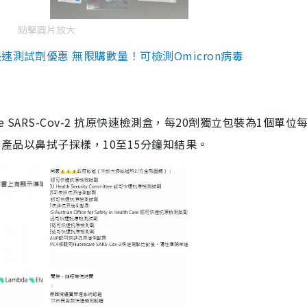
點擊圖片放大
測試劑優惠 無限購數量！可檢測Omicron病毒
are SARS-Cov-2 抗原快速檢測盒，每20劑獨立包裝為1個單位
5。產品以鼻拭子採樣，10至15分鐘知結果。