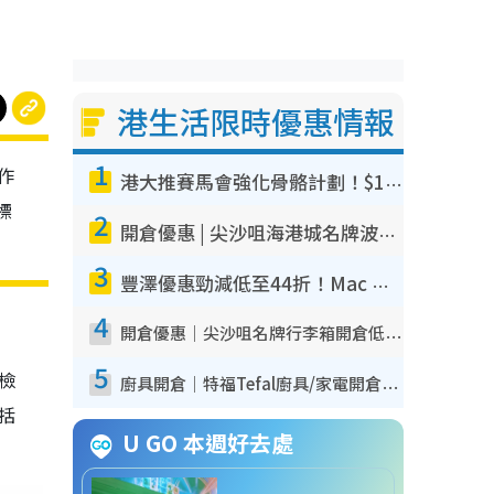
港生活限時優惠情報
1
作
港大推賽馬會強化骨骼計劃！$100骨質密度X光檢查 完成免費運動訓練送超市禮券！附參加資格
標
2
開倉優惠 | 尖沙咀海港城名牌波鞋開倉低至1折！On鞋$899起／Joy&Peace鞋履$98起
3
豐澤優惠勁減低至44折！Mac mini/iPhone17Pro大減價！廚房家電$220起
4
開倉優惠｜尖沙咀名牌行李箱開倉低至4折！一連5日 American Tourister/ace./Hallmark $200起！
5
我檢
廚具開倉｜特福Tefal廚具/家電開倉低至3折！$220起買平底鍋/炒鑊/湯煲！電飯煲/吸塵機/燙斗$418起
包括
U GO 本週好去處