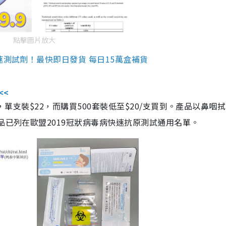
點擊圖片放大
速測試劑！最快即日發貨 每日15萬盒補貨
<<
，單支裝$22，而購買500套裝低至$20/支買到。產品以鼻咽
品已列在歐盟2019冠狀病毒病快速抗原測試通用名單。