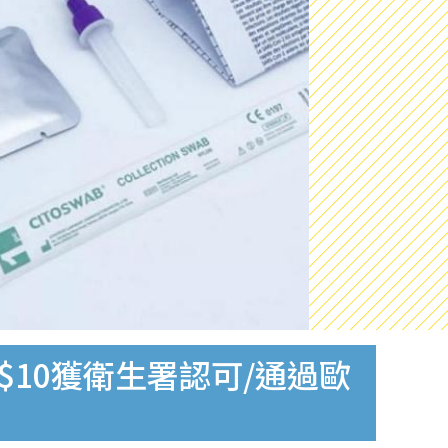
$10獲衛生署認可/通過歐