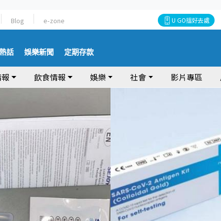
Blog
e-zone
U GO搵好去處
熱話
娛樂新聞
定期存款
情報
飲食情報
娛樂
社會
影片專區