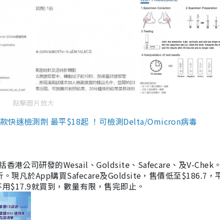
點擊圖片放大
檢測劑 最平$18起 ！可檢測Delta/Omicron病毒
研發的Wesail、Goldsite、Safecare、及V-Chek。
凡於App購買Safecare及Goldsite，售價低至$186.7
均不用$17.9就買到，數量有限，售完即止。