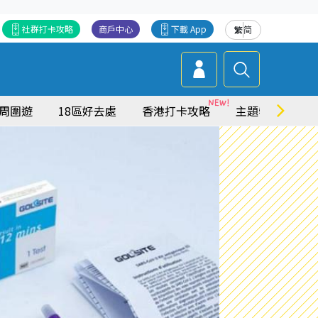
社群打卡攻略
商戶中心
下載 App
繁
简
周圍遊
18區好去處
香港打卡攻略
主題特集