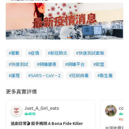
著數
疫情
新冠肺炎
快速測試套裝
快速測試
網購優惠
網購平台
歐盟
護理
SARS－CoV－2
冠狀病毒
衞生署
更多真實評價
Just_A_Girl_eats
co c
娛樂
吹
台灣
追劇日常🎬 殺手媽咪 A Bona Fide Killer
台灣地鐵宣