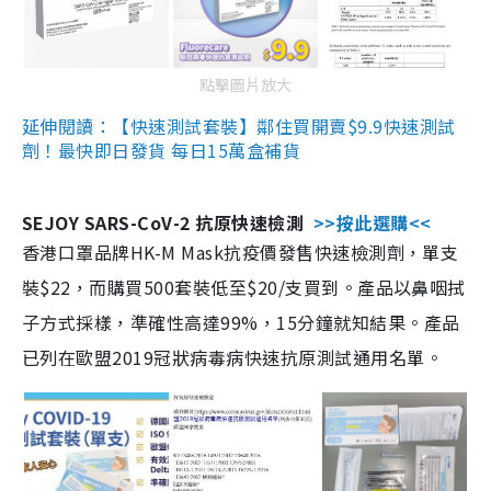
點擊圖片放大
延伸閱讀：【快速測試套裝】鄰住買開賣$9.9快速測試
劑！最快即日發貨 每日15萬盒補貨
SEJOY SARS-CoV-2 抗原快速檢測
>>按此選購<<
香港口罩品牌HK-M Mask抗疫價發售快速檢測劑，單支
裝$22，而購買500套裝低至$20/支買到。產品以鼻咽拭
子方式採樣，準確性高達99%，15分鐘就知結果。產品
已列在歐盟2019冠狀病毒病快速抗原測試通用名單。