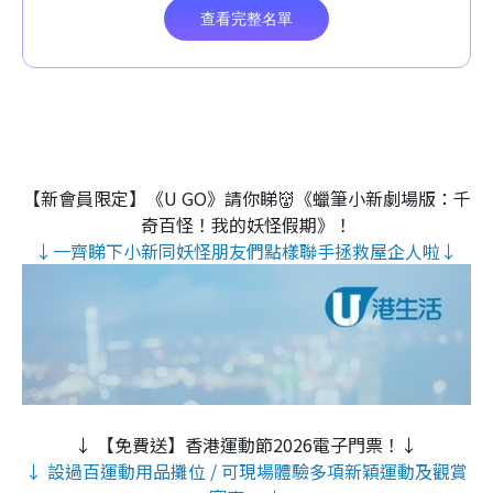
【新會員限定】《U GO》請你睇👹《蠟筆小新劇場版：千
奇百怪！我的妖怪假期》！
↓一齊睇下小新同妖怪朋友們點樣聯手拯救屋企人啦↓
↓ 【免費送】香港運動節2026電子門票！↓
↓ 設過百運動用品攤位 / 可現場體驗多項新穎運動及觀賞