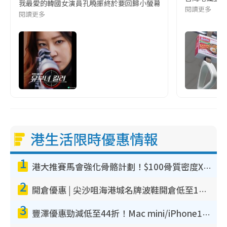
我最愛的韓國女演員孔曉振終於要回歸小螢幕啦!這次的劇本改編自同名
閱讀更多
閱讀更多
港生活限時優惠情報
1
港大推賽馬會強化骨骼計劃！$100骨質密度X光檢查 完成免費運動訓練送超市禮券！附參加資格
2
開倉優惠 | 尖沙咀海港城名牌波鞋開倉低至1折！On鞋$899起／Joy&Peace鞋履$98起
3
豐澤優惠勁減低至44折！Mac mini/iPhone17Pro大減價！廚房家電$220起