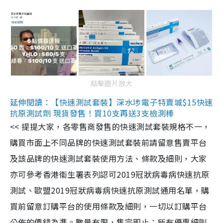
點擊圖片放大
延伸閱讀：【快速測試套裝】深水埗電子特賣城$15快速
抗原測試劑 現貨發售！買10支再送3支檢測棒
<< 提提大家，各零售商發售的快速測試套裝規格不一，
購買市面上不同品牌的快速測試套裝前請留意售賣平台
及該品牌的快速測試套裝使用方法、條款及細則，大家
亦可參考香港衞生署表列認可2019冠狀病毒病快速抗原
測試、歐盟2019冠狀病毒病快速抗原測試通用名單，購
買前留意訂購平台的使用條款及細則，一切以訂購平台
公佈的價錢為準。數量有限，售完即止；所有優惠細則