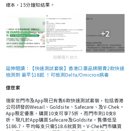
樣本，15分鐘知結果。
+2
點擊圖片放大
延伸閱讀：【快速測試套裝】香港口罩品牌開賣2款快速
檢測劑 最平$18起 ！可檢測Delta/Omicron病毒
億世家
億家世門市及App現已有售6款快速測試套裝，包括香港
公司研發的Wesail、Goldsite、Safecare、及V-Chek。
App限定優惠，購買10支可享75折，而門市則10支8
折。現凡於App購買Safecare及Goldsite，售價低至
$186.7，平均每支只需$18.6就買到。V-Chek門市購買