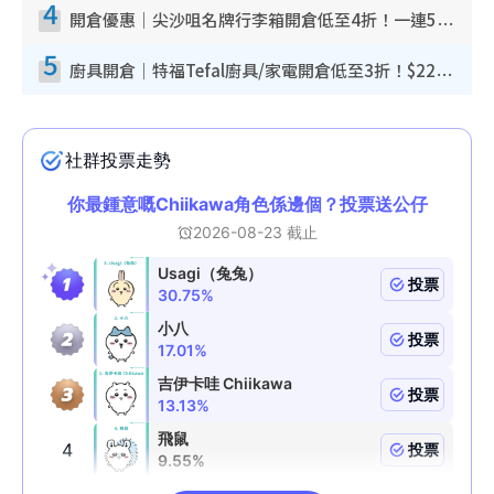
4
開倉優惠｜尖沙咀名牌行李箱開倉低至4折！一連5日 American Tourister/ace./Hallmark $200起！
5
廚具開倉｜特福Tefal廚具/家電開倉低至3折！$220起買平底鍋/炒鑊/湯煲！電飯煲/吸塵機/燙斗$418起