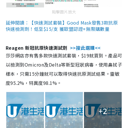
點擊圖片放大
延伸閱讀：【快速測試套裝】Good Mask發售3款抗原
快速檢測劑！低至$15/支 獲歐盟認證+無限購數量
Reagen 新冠抗原快速測試劑
>>按此選購<<
莎莎網店亦有售多款快速測試套裝，$19就買到。產品可
以檢測到Omicron及Delta等新型冠狀病毒，使用鼻拭子
樣本，只需15分鐘就可以取得快速抗原測試結果。靈敏
度95.2%，特異度98.1%。
+2