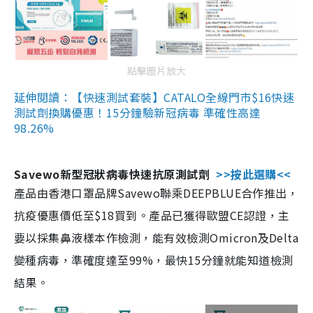
點擊圖片放大
延伸閱讀：【快速測試套裝】CATALO全線門市$16快速
測試劑換購優惠！15分鐘驗新冠病毒 準確性高達
98.26%
Savewo新型冠狀病毒快速抗原測試劑
>>按此選購<<
產品由香港口罩品牌Savewo聯乘DEEPBLUE合作推出，
抗疫優惠價低至$18買到。產品已獲得歐盟CE認證，主
要以採集鼻液樣本作檢測，能有效檢測Omicron及Delta
變種病毒，準確度達至99%，最快15分鐘就能知道檢測
結果。