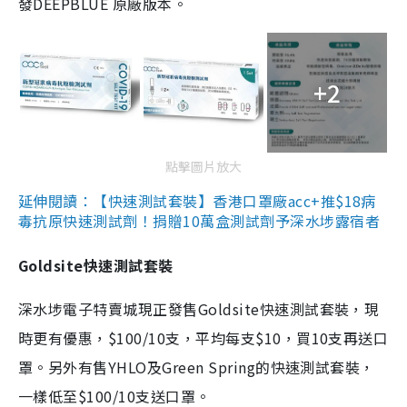
發DEEPBLUE 原廠版本。
+2
點擊圖片放大
延伸閱讀：【快速測試套裝】香港口罩廠acc+推$18病
毒抗原快速測試劑！捐贈10萬盒測試劑予深水埗露宿者
Goldsite快速測試套裝
深水埗電子特賣城現正發售Goldsite快速測試套裝，現
時更有優惠，$100/10支，平均每支$10，買10支再送口
罩。另外有售YHLO及Green Spring的快速測試套裝，
一樣低至$100/10支送口罩。