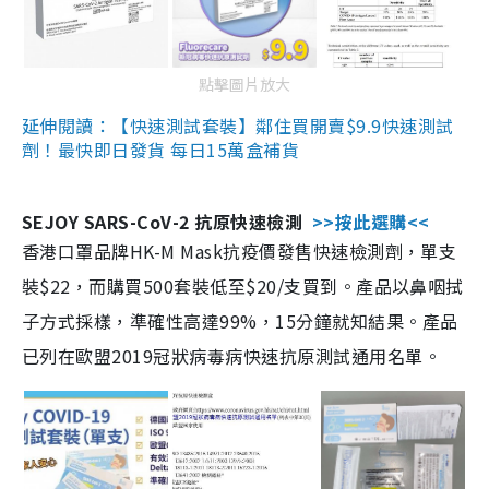
點擊圖片放大
延伸閱讀：【快速測試套裝】鄰住買開賣$9.9快速測試
劑！最快即日發貨 每日15萬盒補貨
SEJOY SARS-CoV-2 抗原快速檢測
>>按此選購<<
香港口罩品牌HK-M Mask抗疫價發售快速檢測劑，單支
裝$22，而購買500套裝低至$20/支買到。產品以鼻咽拭
子方式採樣，準確性高達99%，15分鐘就知結果。產品
已列在歐盟2019冠狀病毒病快速抗原測試通用名單。