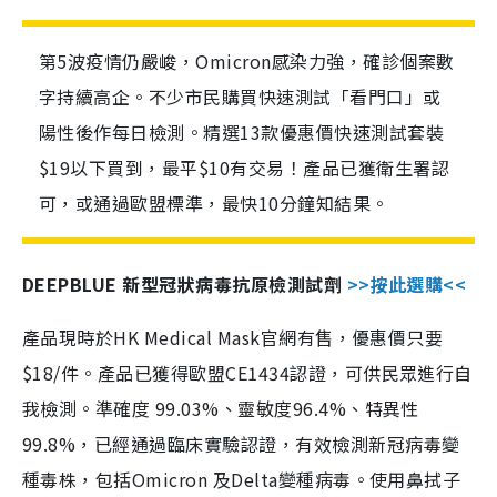
第5波疫情仍嚴峻，Omicron感染力強，確診個案數
字持續高企。不少市民購買快速測試「看門口」或
陽性後作每日檢測。精選13款優惠價快速測試套裝
$19以下買到，最平$10有交易！產品已獲衛生署認
可，或通過歐盟標準，最快10分鐘知結果。
DEEPBLUE 新型冠狀病毒抗原檢測試劑
>>按此選購<<
產品現時於HK Medical Mask官網有售，優惠價只要
$18/件。產品已獲得歐盟CE1434認證，可供民眾進行自
我檢測。準確度 99.03%、靈敏度96.4%、特異性
99.8%，已經通過臨床實驗認證，有效檢測新冠病毒變
種毒株，包括Omicron 及Delta變種病毒。使用鼻拭子