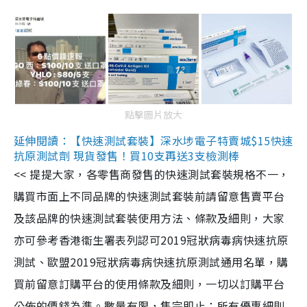
點擊圖片放大
延伸閱讀：【快速測試套裝】深水埗電子特賣城$15快速
抗原測試劑 現貨發售！買10支再送3支檢測棒
<< 提提大家，各零售商發售的快速測試套裝規格不一，
購買市面上不同品牌的快速測試套裝前請留意售賣平台
及該品牌的快速測試套裝使用方法、條款及細則，大家
亦可參考香港衞生署表列認可2019冠狀病毒病快速抗原
測試、歐盟2019冠狀病毒病快速抗原測試通用名單，購
買前留意訂購平台的使用條款及細則，一切以訂購平台
公佈的價錢為準。數量有限，售完即止；所有優惠細則