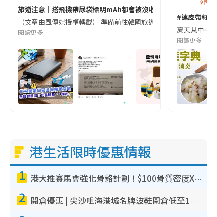
香港
旅遊注意｜搭飛機帶尿袋標明mAh都會被沒收😱出發前切記檢查「1
#連皮帶籽都
（文章由風傳媒授權轉載） 準備前往韓國旅遊的民眾，近期要特別留
夏天其中一種時
閱讀更多
閱讀更多
港生活限時優惠情報
1
港大推賽馬會強化骨骼計劃！$100骨質密度X光檢查 完成免費運動訓練送超市禮券！附參加資格
2
開倉優惠 | 尖沙咀海港城名牌波鞋開倉低至1折！On鞋$899起／Joy&Peace鞋履$98起