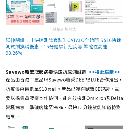
點擊圖片放大
延伸閱讀：【快速測試套裝】CATALO全線門市$16快速
測試劑換購優惠！15分鐘驗新冠病毒 準確性高達
98.26%
Savewo新型冠狀病毒快速抗原測試劑
>>按此選購<<
產品由香港口罩品牌Savewo聯乘DEEPBLUE合作推出，
抗疫優惠價低至$18買到。產品已獲得歐盟CE認證，主
要以採集鼻液樣本作檢測，能有效檢測Omicron及Delta
變種病毒，準確度達至99%，最快15分鐘就能知道檢測
結果。