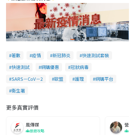
著數
疫情
新冠肺炎
快速測試套裝
快速測試
網購優惠
冠狀病毒
SARS－CoV－2
歐盟
護理
網購平台
衞生署
更多真實評價
風傳媒
營養教
旅遊攻略
生