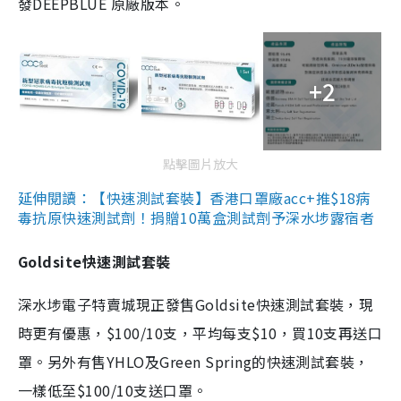
發DEEPBLUE 原廠版本。
+2
點擊圖片放大
延伸閱讀：【快速測試套裝】香港口罩廠acc+推$18病
毒抗原快速測試劑！捐贈10萬盒測試劑予深水埗露宿者
Goldsite快速測試套裝
深水埗電子特賣城現正發售Goldsite快速測試套裝，現
時更有優惠，$100/10支，平均每支$10，買10支再送口
罩。另外有售YHLO及Green Spring的快速測試套裝，
一樣低至$100/10支送口罩。