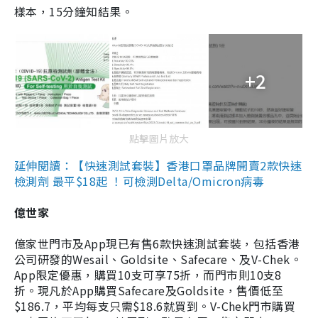
樣本，15分鐘知結果。
+2
點擊圖片放大
延伸閱讀：【快速測試套裝】香港口罩品牌開賣2款快速
檢測劑 最平$18起 ！可檢測Delta/Omicron病毒
億世家
億家世門市及App現已有售6款快速測試套裝，包括香港
公司研發的Wesail、Goldsite、Safecare、及V-Chek。
App限定優惠，購買10支可享75折，而門市則10支8
折。現凡於App購買Safecare及Goldsite，售價低至
$186.7，平均每支只需$18.6就買到。V-Chek門市購買