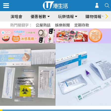
演唱會
優惠著數
玩樂情報
購物情報
熱門關鍵字：
公屋熱話
娛樂新聞
定期存款