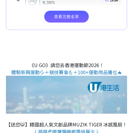
《U GO》請您去香港運動節2026！
體驗新興運動💦＋競技賽事💪＋100+運動用品攤位🔥
【送您🐯】韓國超人氣文創品牌MUZIK TIGER 冰感風扇！
↓將萌虎嘅慵懶療癒帶返屋企↓