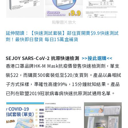
點擊圖片放大
延伸閱讀：【快速測試套裝】鄰住買開賣$9.9快速測試
劑！最快即日發貨 每日15萬盒補貨
SEJOY SARS-CoV-2 抗原快速檢測
>>按此選購<<
香港口罩品牌HK-M Mask抗疫價發售快速檢測劑，單支
裝$22，而購買500套裝低至$20/支買到。產品以鼻咽拭
子方式採樣，準確性高達99%，15分鐘就知結果。產品
已列在歐盟2019冠狀病毒病快速抗原測試通用名單。