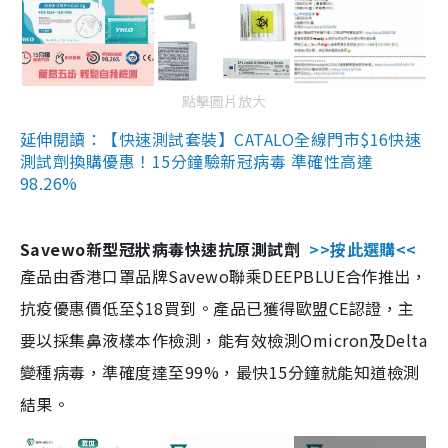
點擊圖片放大
延伸閱讀：【快速測試套裝】CATALO全線門市$16快速
測試劑換購優惠！15分鐘驗新冠病毒 準確性高達
98.26%
Savewo新型冠狀病毒快速抗原測試劑
>>按此選購<<
產品由香港口罩品牌Savewo聯乘DEEPBLUE合作推出，
抗疫優惠價低至$18買到。產品已獲得歐盟CE認證，主
要以採集鼻液樣本作檢測，能有效檢測Omicron及Delta
變種病毒，準確度達至99%，最快15分鐘就能知道檢測
結果。