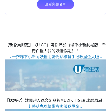
【新會員限定】《U GO》請你睇👹《蠟筆小新劇場版：千
奇百怪！我的妖怪假期》！
↓一齊睇下小新同妖怪朋友們點樣聯手拯救屋企人啦↓
【送您🐯】韓國超人氣文創品牌MUZIK TIGER 冰感風扇！
↓將萌虎嘅慵懶療癒帶返屋企↓