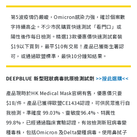
第5波疫情仍嚴峻，Omicron感染力強，確診個案數
字持續高企。不少市民購買快速測試「看門口」或
陽性後作每日檢測。精選13款優惠價快速測試套裝
$19以下買到，最平$10有交易！產品已獲衛生署認
可，或通過歐盟標準，最快10分鐘知結果。
DEEPBLUE 新型冠狀病毒抗原檢測試劑
>>按此選購<<
產品現時於HK Medical Mask官網有售，優惠價只要
$18/件。產品已獲得歐盟CE1434認證，可供民眾進行自
我檢測。準確度 99.03%、靈敏度96.4%、特異性
99.8%，已經通過臨床實驗認證，有效檢測新冠病毒變
種毒株，包括Omicron 及Delta變種病毒。使用鼻拭子