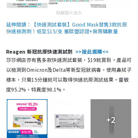
點擊圖片放大
延伸閱讀：【快速測試套裝】Good Mask發售3款抗原
快速檢測劑！低至$15/支 獲歐盟認證+無限購數量
Reagen 新冠抗原快速測試劑
>>按此選購<<
莎莎網店亦有售多款快速測試套裝，$19就買到。產品可
以檢測到Omicron及Delta等新型冠狀病毒，使用鼻拭子
樣本，只需15分鐘就可以取得快速抗原測試結果。靈敏
度95.2%，特異度98.1%。
+2