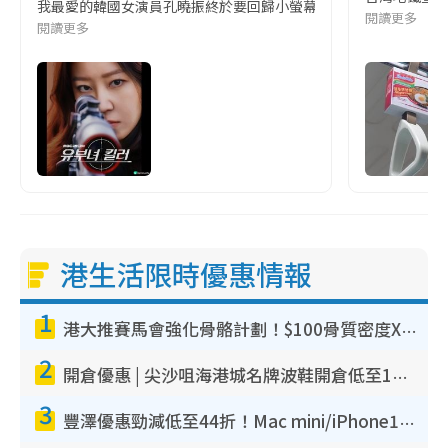
我最愛的韓國女演員孔曉振終於要回歸小螢幕啦!這次的劇本改編自同名
閱讀更多
閱讀更多
港生活限時優惠情報
1
港大推賽馬會強化骨骼計劃！$100骨質密度X光檢查 完成免費運動訓練送超市禮券！附參加資格
2
開倉優惠 | 尖沙咀海港城名牌波鞋開倉低至1折！On鞋$899起／Joy&Peace鞋履$98起
3
豐澤優惠勁減低至44折！Mac mini/iPhone17Pro大減價！廚房家電$220起