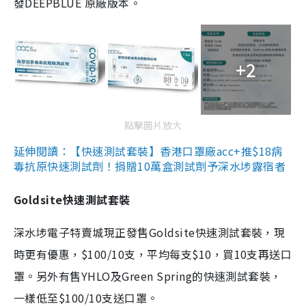
發DEEPBLUE 原廠版本。
+2
點擊圖片放大
延伸閱讀：【快速測試套裝】香港口罩廠acc+推$18病
毒抗原快速測試劑！捐贈10萬盒測試劑予深水埗露宿者
Goldsite快速測試套裝
深水埗電子特賣城現正發售Goldsite快速測試套裝，現
時更有優惠，$100/10支，平均每支$10，買10支再送口
罩。另外有售YHLO及Green Spring的快速測試套裝，
一樣低至$100/10支送口罩。