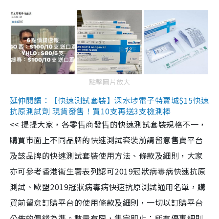
點擊圖片放大
延伸閱讀：【快速測試套裝】深水埗電子特賣城$15快速
抗原測試劑 現貨發售！買10支再送3支檢測棒
<< 提提大家，各零售商發售的快速測試套裝規格不一，
購買市面上不同品牌的快速測試套裝前請留意售賣平台
及該品牌的快速測試套裝使用方法、條款及細則，大家
亦可參考香港衞生署表列認可2019冠狀病毒病快速抗原
測試、歐盟2019冠狀病毒病快速抗原測試通用名單，購
買前留意訂購平台的使用條款及細則，一切以訂購平台
公佈的價錢為準。數量有限，售完即止；所有優惠細則