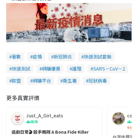
著數
疫情
新冠肺炎
快速測試套裝
快速測試
網購優惠
護理
SARS－CoV－2
歐盟
網購平台
衞生署
冠狀病毒
更多真實評價
Just_A_Girl_eats
co c
娛樂
吹
台灣
追劇日常🎬 殺手媽咪 A Bona Fide Killer
台灣地鐵宣