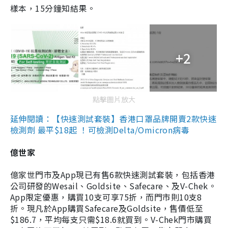
樣本，15分鐘知結果。
+2
點擊圖片放大
延伸閱讀：【快速測試套裝】香港口罩品牌開賣2款快速
檢測劑 最平$18起 ！可檢測Delta/Omicron病毒
億世家
億家世門市及App現已有售6款快速測試套裝，包括香港
公司研發的Wesail、Goldsite、Safecare、及V-Chek。
App限定優惠，購買10支可享75折，而門市則10支8
折。現凡於App購買Safecare及Goldsite，售價低至
$186.7，平均每支只需$18.6就買到。V-Chek門市購買