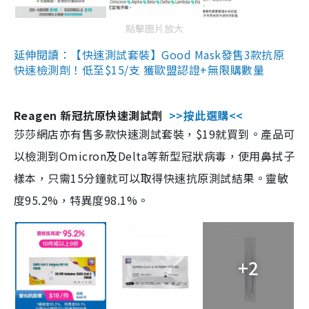
點擊圖片放大
延伸閱讀：【快速測試套裝】Good Mask發售3款抗原
快速檢測劑！低至$15/支 獲歐盟認證+無限購數量
Reagen 新冠抗原快速測試劑
>>按此選購<<
莎莎網店亦有售多款快速測試套裝，$19就買到。產品可
以檢測到Omicron及Delta等新型冠狀病毒，使用鼻拭子
樣本，只需15分鐘就可以取得快速抗原測試結果。靈敏
度95.2%，特異度98.1%。
+2