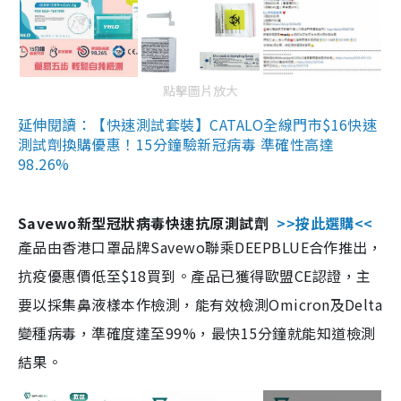
點擊圖片放大
延伸閱讀：【快速測試套裝】CATALO全線門市$16快速
測試劑換購優惠！15分鐘驗新冠病毒 準確性高達
98.26%
Savewo新型冠狀病毒快速抗原測試劑
>>按此選購<<
產品由香港口罩品牌Savewo聯乘DEEPBLUE合作推出，
抗疫優惠價低至$18買到。產品已獲得歐盟CE認證，主
要以採集鼻液樣本作檢測，能有效檢測Omicron及Delta
變種病毒，準確度達至99%，最快15分鐘就能知道檢測
結果。