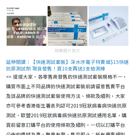
點擊圖片放大
延伸閱讀：【快速測試套裝】深水埗電子特賣城$15快速
抗原測試劑 現貨發售！買10支再送3支檢測棒
<< 提提大家，各零售商發售的快速測試套裝規格不一，
購買市面上不同品牌的快速測試套裝前請留意售賣平台
及該品牌的快速測試套裝使用方法、條款及細則，大家
亦可參考香港衞生署表列認可2019冠狀病毒病快速抗原
測試、歐盟2019冠狀病毒病快速抗原測試通用名單，購
買前留意訂購平台的使用條款及細則，一切以訂購平台
公佈的價錢為準。數量有限，售完即止；所有優惠細則