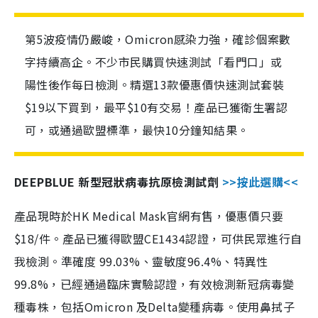
第5波疫情仍嚴峻，Omicron感染力強，確診個案數
字持續高企。不少市民購買快速測試「看門口」或
陽性後作每日檢測。精選13款優惠價快速測試套裝
$19以下買到，最平$10有交易！產品已獲衛生署認
可，或通過歐盟標準，最快10分鐘知結果。
DEEPBLUE 新型冠狀病毒抗原檢測試劑
>>按此選購<<
產品現時於HK Medical Mask官網有售，優惠價只要
$18/件。產品已獲得歐盟CE1434認證，可供民眾進行自
我檢測。準確度 99.03%、靈敏度96.4%、特異性
99.8%，已經通過臨床實驗認證，有效檢測新冠病毒變
種毒株，包括Omicron 及Delta變種病毒。使用鼻拭子