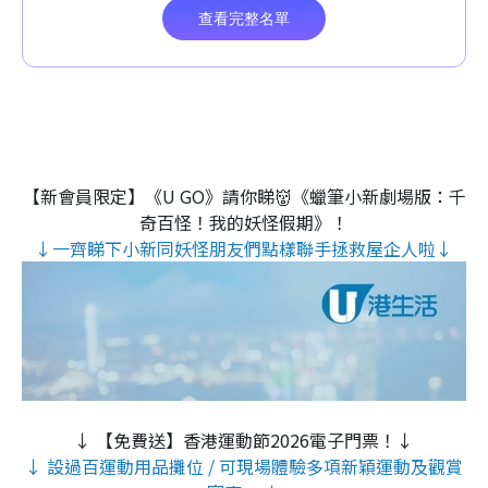
【新會員限定】《U GO》請你睇👹《蠟筆小新劇場版：千
奇百怪！我的妖怪假期》！
↓一齊睇下小新同妖怪朋友們點樣聯手拯救屋企人啦↓
↓ 【免費送】香港運動節2026電子門票！↓
↓ 設過百運動用品攤位 / 可現場體驗多項新穎運動及觀賞