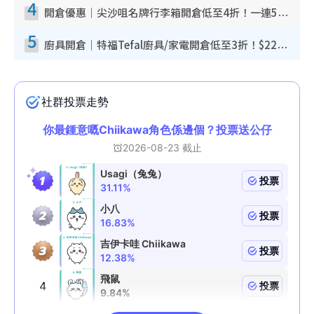
4
開倉優惠｜尖沙咀名牌行李箱開倉低至4折！一連5日 American Tourister/ace./Hallmark $200起！
5
廚具開倉｜特福Tefal廚具/家電開倉低至3折！$220起買平底鍋/炒鑊/湯煲！電飯煲/吸塵機/燙斗$418起