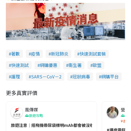
著數
疫情
新冠肺炎
快速測試套裝
快速測試
網購優惠
衞生署
歐盟
護理
SARS－CoV－2
冠狀病毒
網購平台
更多真實評價
風傳媒
營養教
旅遊攻略
生
香港
旅遊注意｜搭飛機帶尿袋標明mAh都會被沒收😱出發前切記檢查「1
#連皮帶籽都