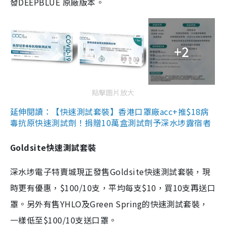
發DEEPBLUE 原廠版本。
+2
點擊圖片放大
延伸閱讀：【快速測試套裝】香港口罩廠acc+推$18病
毒抗原快速測試劑！捐贈10萬盒測試劑予深水埗露宿者
Goldsite快速測試套裝
深水埗電子特賣城現正發售Goldsite快速測試套裝，現
時更有優惠，$100/10支，平均每支$10，買10支再送口
罩。另外有售YHLO及Green Spring的快速測試套裝，
一樣低至$100/10支送口罩。