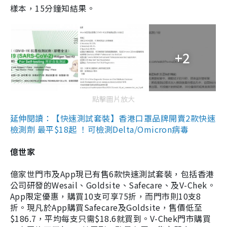
樣本，15分鐘知結果。
+2
點擊圖片放大
延伸閱讀：【快速測試套裝】香港口罩品牌開賣2款快速
檢測劑 最平$18起 ！可檢測Delta/Omicron病毒
億世家
億家世門市及App現已有售6款快速測試套裝，包括香港
公司研發的Wesail、Goldsite、Safecare、及V-Chek。
App限定優惠，購買10支可享75折，而門市則10支8
折。現凡於App購買Safecare及Goldsite，售價低至
$186.7，平均每支只需$18.6就買到。V-Chek門市購買