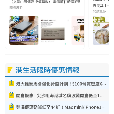
（文章由風傳媒授權轉載） 準備前往韓國旅遊的民眾，近期要特別留
夏天其中一種時
閱讀更多
閱讀更多
港生活限時優惠情報
1
港大推賽馬會強化骨骼計劃！$100骨質密度X光檢查 完成免費運動訓練送超市禮券！附參加資格
2
開倉優惠 | 尖沙咀海港城名牌波鞋開倉低至1折！On鞋$899起／Joy&Peace鞋履$98起
3
豐澤優惠勁減低至44折！Mac mini/iPhone17Pro大減價！廚房家電$220起