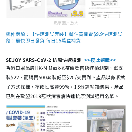
點擊圖片放大
延伸閱讀：【快速測試套裝】鄰住買開賣$9.9快速測試
劑！最快即日發貨 每日15萬盒補貨
SEJOY SARS-CoV-2 抗原快速檢測
>>按此選購<<
香港口罩品牌HK-M Mask抗疫價發售快速檢測劑，單支
裝$22，而購買500套裝低至$20/支買到。產品以鼻咽拭
子方式採樣，準確性高達99%，15分鐘就知結果。產品
已列在歐盟2019冠狀病毒病快速抗原測試通用名單。