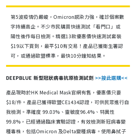
第5波疫情仍嚴峻，Omicron感染力強，確診個案數
字持續高企。不少市民購買快速測試「看門口」或
陽性後作每日檢測。精選13款優惠價快速測試套裝
$19以下買到，最平$10有交易！產品已獲衛生署認
可，或通過歐盟標準，最快10分鐘知結果。
DEEPBLUE 新型冠狀病毒抗原檢測試劑
>>按此選購<<
產品現時於HK Medical Mask官網有售，優惠價只要
$18/件。產品已獲得歐盟CE1434認證，可供民眾進行自
我檢測。準確度 99.03%、靈敏度96.4%、特異性
99.8%，已經通過臨床實驗認證，有效檢測新冠病毒變
種毒株，包括Omicron 及Delta變種病毒。使用鼻拭子