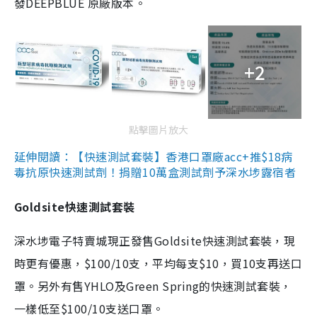
發DEEPBLUE 原廠版本。
+2
點擊圖片放大
延伸閱讀：【快速測試套裝】香港口罩廠acc+推$18病
毒抗原快速測試劑！捐贈10萬盒測試劑予深水埗露宿者
Goldsite快速測試套裝
深水埗電子特賣城現正發售Goldsite快速測試套裝，現
時更有優惠，$100/10支，平均每支$10，買10支再送口
罩。另外有售YHLO及Green Spring的快速測試套裝，
一樣低至$100/10支送口罩。