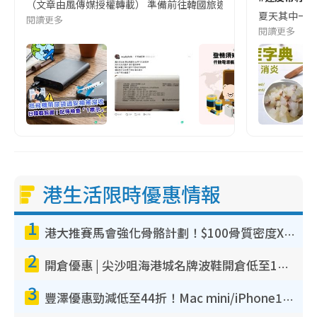
（文章由風傳媒授權轉載） 準備前往韓國旅遊的民眾，近期要特別留
夏天其中一種時
閱讀更多
閱讀更多
港生活限時優惠情報
1
港大推賽馬會強化骨骼計劃！$100骨質密度X光檢查 完成免費運動訓練送超市禮券！附參加資格
2
開倉優惠 | 尖沙咀海港城名牌波鞋開倉低至1折！On鞋$899起／Joy&Peace鞋履$98起
3
豐澤優惠勁減低至44折！Mac mini/iPhone17Pro大減價！廚房家電$220起