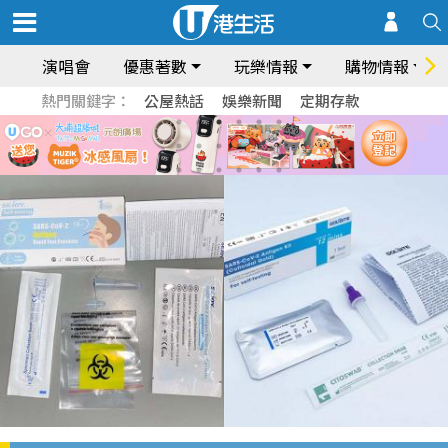
演唱會
優惠著數
玩樂情報
購物情報
熱門關鍵字：
公屋熱話
娛樂新聞
定期存款