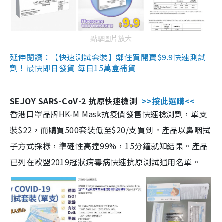
點擊圖片放大
延伸閱讀：【快速測試套裝】鄰住買開賣$9.9快速測試
劑！最快即日發貨 每日15萬盒補貨
SEJOY SARS-CoV-2 抗原快速檢測
>>按此選購<<
香港口罩品牌HK-M Mask抗疫價發售快速檢測劑，單支
裝$22，而購買500套裝低至$20/支買到。產品以鼻咽拭
子方式採樣，準確性高達99%，15分鐘就知結果。產品
已列在歐盟2019冠狀病毒病快速抗原測試通用名單。