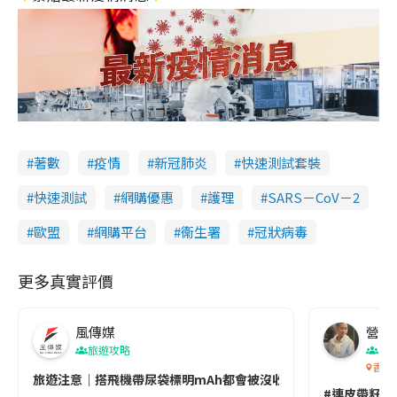
著數
疫情
新冠肺炎
快速測試套裝
快速測試
網購優惠
護理
SARS－CoV－2
歐盟
網購平台
衞生署
冠狀病毒
更多真實評價
風傳媒
營養教
旅遊攻略
生
香港
旅遊注意｜搭飛機帶尿袋標明mAh都會被沒收😱出發前切記檢查「1
#連皮帶籽都