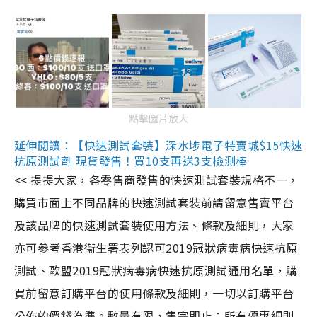
點擊圖片放大
延伸閱讀：【快速測試套裝】深水埗電子特賣城$15快速
抗原測試劑 現貨發售！買10支再送3支檢測棒
<< 提提大家，各零售商發售的快速測試套裝規格不一，
購買市面上不同品牌的快速測試套裝前請留意售賣平台
及該品牌的快速測試套裝使用方法、條款及細則，大家
亦可參考香港衞生署表列認可2019冠狀病毒病快速抗原
測試、歐盟2019冠狀病毒病快速抗原測試通用名單，購
買前留意訂購平台的使用條款及細則，一切以訂購平台
公佈的價錢為準。數量有限，售完即止；所有優惠細則