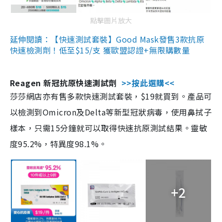
點擊圖片放大
延伸閱讀：【快速測試套裝】Good Mask發售3款抗原
快速檢測劑！低至$15/支 獲歐盟認證+無限購數量
Reagen 新冠抗原快速測試劑
>>按此選購<<
莎莎網店亦有售多款快速測試套裝，$19就買到。產品可
以檢測到Omicron及Delta等新型冠狀病毒，使用鼻拭子
樣本，只需15分鐘就可以取得快速抗原測試結果。靈敏
度95.2%，特異度98.1%。
+2