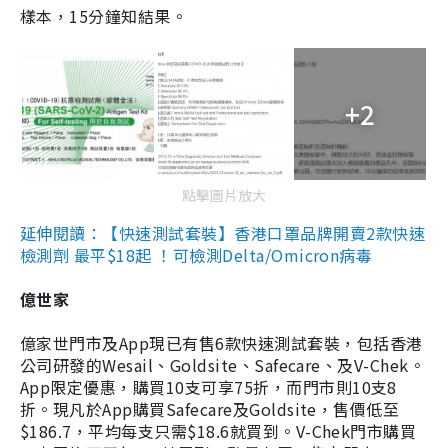
樣本，15分鐘知結果。
+2
點擊圖片放大
延伸閱讀：【快速測試套裝】香港口罩品牌開賣2款快速
檢測劑 最平$18起 ！可檢測Delta/Omicron病毒
億世家
億家世門市及App現已有售6款快速測試套裝，包括香港
公司研發的Wesail、Goldsite、Safecare、及V-Chek。
App限定優惠，購買10支可享75折，而門市則10支8
折。現凡於App購買Safecare及Goldsite，售價低至
$186.7，平均每支只需$18.6就買到。V-Chek門市購買