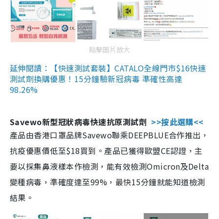
點擊圖片放大
延伸閱讀：【快速測試套裝】CATALO全線門市$16快速
測試劑換購優惠！15分鐘驗新冠病毒 準確性高達
98.26%
Savewo新型冠狀病毒快速抗原測試劑
>>按此選購<<
產品由香港口罩品牌Savewo聯乘DEEPBLUE合作推出，
抗疫優惠價低至$18買到。產品已獲得歐盟CE認證，主
要以採集鼻液樣本作檢測，能有效檢測Omicron及Delta
變種病毒，準確度達至99%，最快15分鐘就能知道檢測
結果。