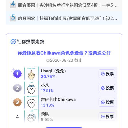
4
開倉優惠｜尖沙咀名牌行李箱開倉低至4折！一連5日 American Tourister/ace./Hallmark $200起！
5
廚具開倉｜特福Tefal廚具/家電開倉低至3折！$220起買平底鍋/炒鑊/湯煲！電飯煲/吸塵機/燙斗$418起