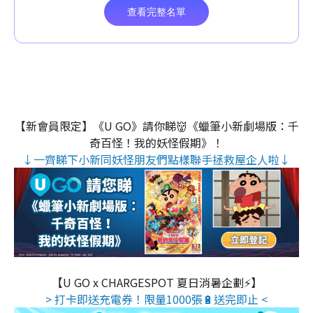
【新會員限定】《U GO》請你睇👹《蠟筆小新劇場版：千
奇百怪！我的妖怪假期》！
↓一齊睇下小新同妖怪朋友們點樣聯手拯救屋企人啦↓
【U GO x CHARGESPOT 夏日消暑企劃⚡】
> 打卡即送充電券！限量1000張🔋送完即止 <