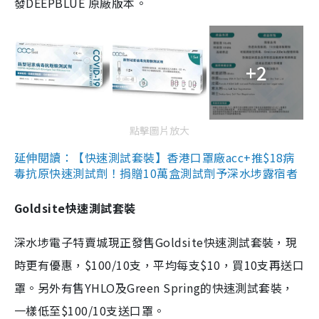
發DEEPBLUE 原廠版本。
+2
點擊圖片放大
延伸閱讀：【快速測試套裝】香港口罩廠acc+推$18病
毒抗原快速測試劑！捐贈10萬盒測試劑予深水埗露宿者
Goldsite快速測試套裝
深水埗電子特賣城現正發售Goldsite快速測試套裝，現
時更有優惠，$100/10支，平均每支$10，買10支再送口
罩。另外有售YHLO及Green Spring的快速測試套裝，
一樣低至$100/10支送口罩。