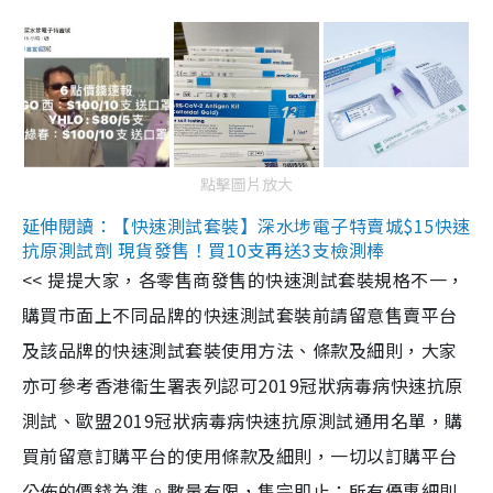
點擊圖片放大
延伸閱讀：【快速測試套裝】深水埗電子特賣城$15快速
抗原測試劑 現貨發售！買10支再送3支檢測棒
<< 提提大家，各零售商發售的快速測試套裝規格不一，
購買市面上不同品牌的快速測試套裝前請留意售賣平台
及該品牌的快速測試套裝使用方法、條款及細則，大家
亦可參考香港衞生署表列認可2019冠狀病毒病快速抗原
測試、歐盟2019冠狀病毒病快速抗原測試通用名單，購
買前留意訂購平台的使用條款及細則，一切以訂購平台
公佈的價錢為準。數量有限，售完即止；所有優惠細則