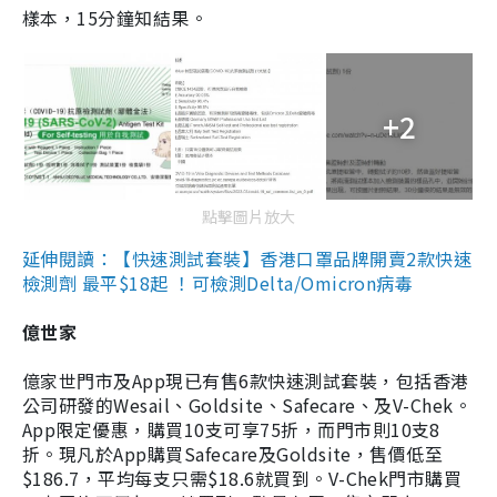
樣本，15分鐘知結果。
+2
點擊圖片放大
延伸閱讀：【快速測試套裝】香港口罩品牌開賣2款快速
檢測劑 最平$18起 ！可檢測Delta/Omicron病毒
億世家
億家世門市及App現已有售6款快速測試套裝，包括香港
公司研發的Wesail、Goldsite、Safecare、及V-Chek。
App限定優惠，購買10支可享75折，而門市則10支8
折。現凡於App購買Safecare及Goldsite，售價低至
$186.7，平均每支只需$18.6就買到。V-Chek門市購買