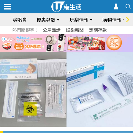
演唱會
優惠著數
玩樂情報
購物情報
熱門關鍵字：
公屋熱話
娛樂新聞
定期存款