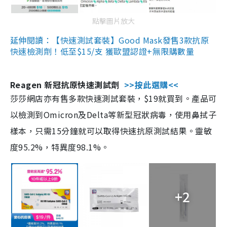
點擊圖片放大
延伸閱讀：【快速測試套裝】Good Mask發售3款抗原
快速檢測劑！低至$15/支 獲歐盟認證+無限購數量
Reagen 新冠抗原快速測試劑
>>按此選購<<
莎莎網店亦有售多款快速測試套裝，$19就買到。產品可
以檢測到Omicron及Delta等新型冠狀病毒，使用鼻拭子
樣本，只需15分鐘就可以取得快速抗原測試結果。靈敏
度95.2%，特異度98.1%。
+2