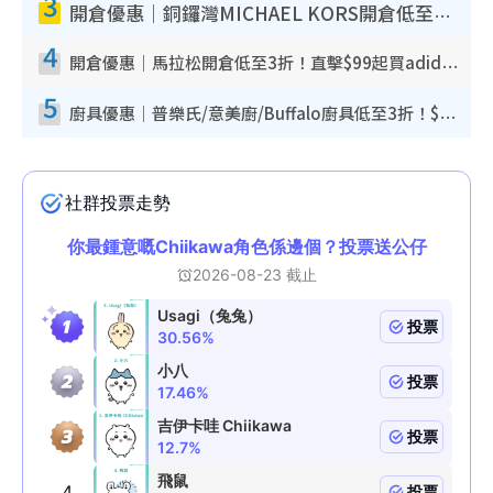
3
開倉優惠｜銅鑼灣MICHAEL KORS開倉低至17折！直擊$500起買手袋/銀包/鞋款 必買經典Jet Set系列
4
開倉優惠｜馬拉松開倉低至3折！直擊$99起買adidas／New Balance／Puma鞋款 STANLEY保溫杯劈價至$119起
5
廚具優惠｜普樂氏/意美廚/Buffalo廚具低至3折！$89起買煎鍋／炒鑊／個人鍋 同場小家電激減至$99起