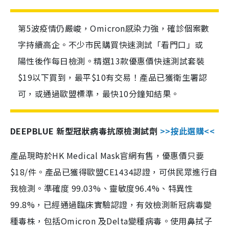
第5波疫情仍嚴峻，Omicron感染力強，確診個案數
字持續高企。不少市民購買快速測試「看門口」或
陽性後作每日檢測。精選13款優惠價快速測試套裝
$19以下買到，最平$10有交易！產品已獲衛生署認
可，或通過歐盟標準，最快10分鐘知結果。
DEEPBLUE 新型冠狀病毒抗原檢測試劑
>>按此選購<<
產品現時於HK Medical Mask官網有售，優惠價只要
$18/件。產品已獲得歐盟CE1434認證，可供民眾進行自
我檢測。準確度 99.03%、靈敏度96.4%、特異性
99.8%，已經通過臨床實驗認證，有效檢測新冠病毒變
種毒株，包括Omicron 及Delta變種病毒。使用鼻拭子