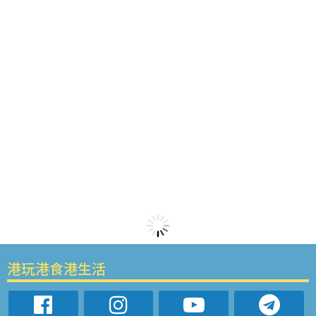
港玩港食港生活