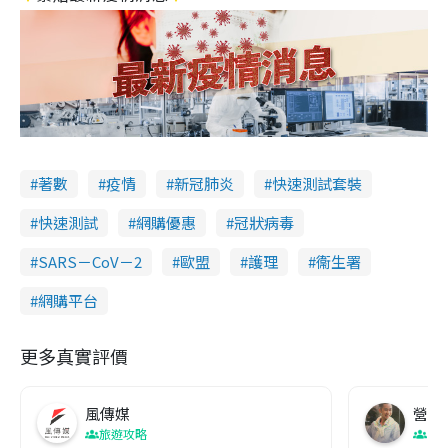
著數
疫情
新冠肺炎
快速測試套裝
快速測試
網購優惠
冠狀病毒
SARS－CoV－2
歐盟
護理
衞生署
網購平台
更多真實評價
風傳媒
營養教
旅遊攻略
生