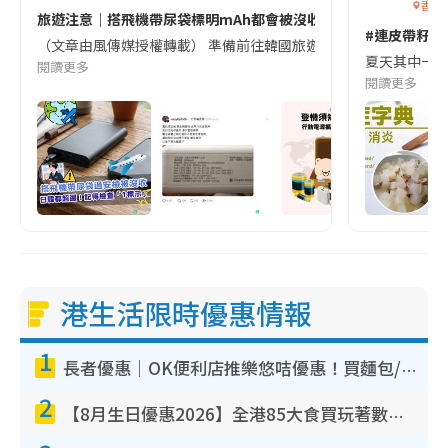
香港
旅遊注意｜搭飛機帶尿袋標明mAh都會被沒收😱出發前切記檢查「1
#連皮帶籽都
（文章由風傳媒授權轉載） 準備前往韓國旅遊的民眾，近期要特別留
夏天其中一種時
閱讀更多
閱讀更多
港生活限時優惠情報
1
長者優惠｜OK便利店推樂悠咭優惠！買麵包/牛奶/保健品拍卡即減
2
【8月生日優惠2026】全港85大食買玩著數攻略 自助餐/火鍋放題同行免費＋誠品/DONKI送現金券