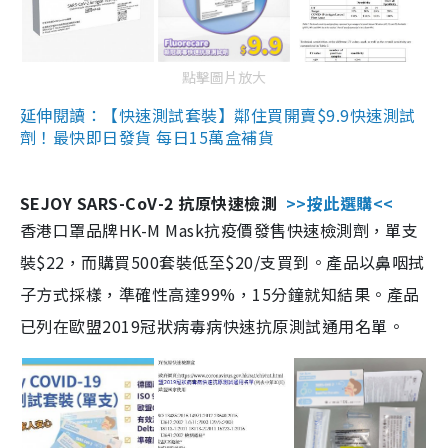
點擊圖片放大
延伸閱讀：【快速測試套裝】鄰住買開賣$9.9快速測試
劑！最快即日發貨 每日15萬盒補貨
SEJOY SARS-CoV-2 抗原快速檢測
>>按此選購<<
香港口罩品牌HK-M Mask抗疫價發售快速檢測劑，單支
裝$22，而購買500套裝低至$20/支買到。產品以鼻咽拭
子方式採樣，準確性高達99%，15分鐘就知結果。產品
已列在歐盟2019冠狀病毒病快速抗原測試通用名單。