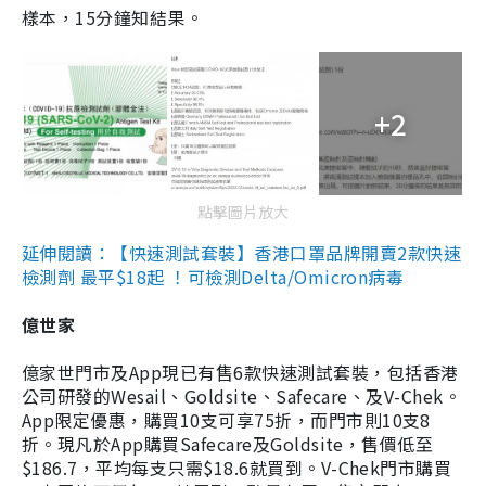
樣本，15分鐘知結果。
+2
點擊圖片放大
延伸閱讀：【快速測試套裝】香港口罩品牌開賣2款快速
檢測劑 最平$18起 ！可檢測Delta/Omicron病毒
億世家
億家世門市及App現已有售6款快速測試套裝，包括香港
公司研發的Wesail、Goldsite、Safecare、及V-Chek。
App限定優惠，購買10支可享75折，而門市則10支8
折。現凡於App購買Safecare及Goldsite，售價低至
$186.7，平均每支只需$18.6就買到。V-Chek門市購買