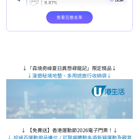
↓「森境奇緣夏日異想尋龍記」限定精品↓
↓漫遊秘境地墊、多用途旅行收納袋↓
↓ 【免費送】香港運動節2026電子門票！↓
↓ 設過百運動用品攤位 / 可現場體驗多項新穎運動及觀賞