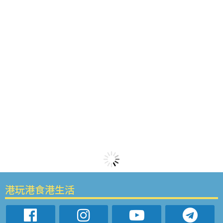
港玩港食港生活