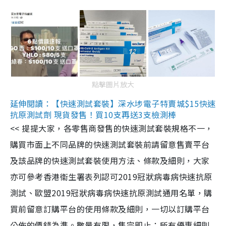
點擊圖片放大
延伸閱讀：【快速測試套裝】深水埗電子特賣城$15快速
抗原測試劑 現貨發售！買10支再送3支檢測棒
<< 提提大家，各零售商發售的快速測試套裝規格不一，
購買市面上不同品牌的快速測試套裝前請留意售賣平台
及該品牌的快速測試套裝使用方法、條款及細則，大家
亦可參考香港衞生署表列認可2019冠狀病毒病快速抗原
測試、歐盟2019冠狀病毒病快速抗原測試通用名單，購
買前留意訂購平台的使用條款及細則，一切以訂購平台
公佈的價錢為準。數量有限，售完即止；所有優惠細則