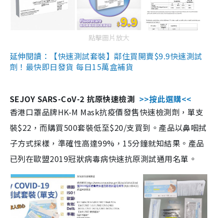
點擊圖片放大
延伸閱讀：【快速測試套裝】鄰住買開賣$9.9快速測試
劑！最快即日發貨 每日15萬盒補貨
SEJOY SARS-CoV-2 抗原快速檢測
>>按此選購<<
香港口罩品牌HK-M Mask抗疫價發售快速檢測劑，單支
裝$22，而購買500套裝低至$20/支買到。產品以鼻咽拭
子方式採樣，準確性高達99%，15分鐘就知結果。產品
已列在歐盟2019冠狀病毒病快速抗原測試通用名單。