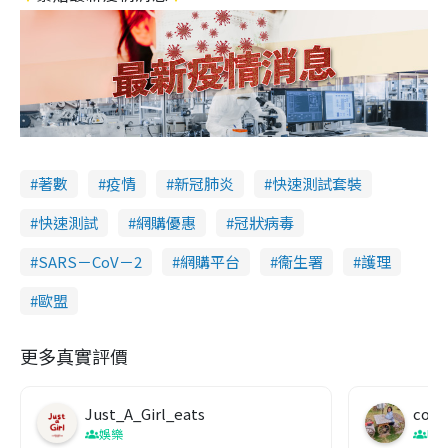
著數
疫情
新冠肺炎
快速測試套裝
快速測試
網購優惠
冠狀病毒
SARS－CoV－2
網購平台
衞生署
護理
歐盟
更多真實評價
Just_A_Girl_eats
co c
娛樂
吹