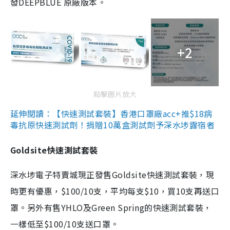
發DEEPBLUE 原廠版本。
+2
點擊圖片放大
延伸閱讀：【快速測試套裝】香港口罩廠acc+推$18病
毒抗原快速測試劑！捐贈10萬盒測試劑予深水埗露宿者
Goldsite快速測試套裝
深水埗電子特賣城現正發售Goldsite快速測試套裝，現
時更有優惠，$100/10支，平均每支$10，買10支再送口
罩。另外有售YHLO及Green Spring的快速測試套裝，
一樣低至$100/10支送口罩。