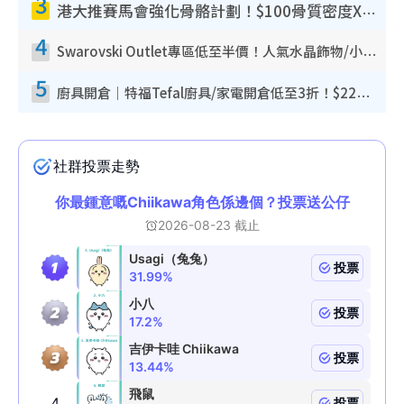
3
港大推賽馬會強化骨骼計劃！$100骨質密度X光檢查 完成免費運動訓練送超市禮券！附參加資格
4
Swarovski Outlet專區低至半價！人氣水晶飾物/小擺設$138起！迪士尼款/水晶高跟鞋都有平
5
廚具開倉｜特福Tefal廚具/家電開倉低至3折！$220起買平底鍋/炒鑊/湯煲！電飯煲/吸塵機/燙斗$418起