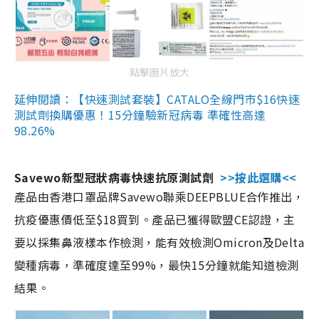
點擊圖片放大
延伸閱讀：【快速測試套裝】CATALO全線門市$16快速
測試劑換購優惠！15分鐘驗新冠病毒 準確性高達
98.26%
Savewo新型冠狀病毒快速抗原測試劑
>>按此選購<<
產品由香港口罩品牌Savewo聯乘DEEPBLUE合作推出，
抗疫優惠價低至$18買到。產品已獲得歐盟CE認證，主
要以採集鼻液樣本作檢測，能有效檢測Omicron及Delta
變種病毒，準確度達至99%，最快15分鐘就能知道檢測
結果。