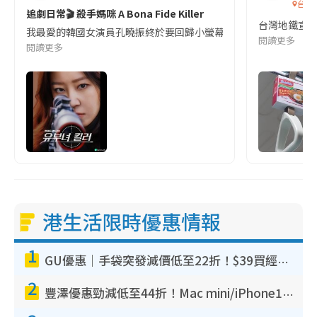
台灣
追劇日常🎬 殺手媽咪 A Bona Fide Killer
台灣地鐵宣
我最愛的韓國女演員孔曉振終於要回歸小螢幕啦!這次的劇本改編自同名
閱讀更多
閱讀更多
港生活限時優惠情報
1
GU優惠｜手袋突發減價低至22折！$39買經典波士頓包/餃子袋！飾物同步減價$29起！
2
豐澤優惠勁減低至44折！Mac mini/iPhone17Pro大減價！廚房家電$220起