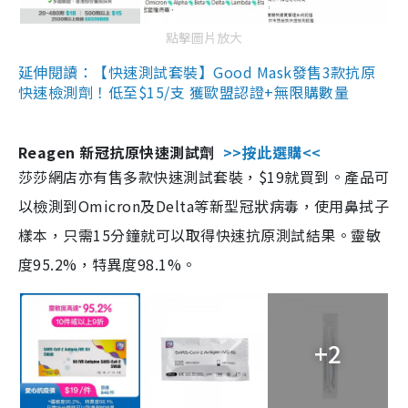
點擊圖片放大
延伸閱讀：【快速測試套裝】Good Mask發售3款抗原
快速檢測劑！低至$15/支 獲歐盟認證+無限購數量
Reagen 新冠抗原快速測試劑
>>按此選購<<
莎莎網店亦有售多款快速測試套裝，$19就買到。產品可
以檢測到Omicron及Delta等新型冠狀病毒，使用鼻拭子
樣本，只需15分鐘就可以取得快速抗原測試結果。靈敏
度95.2%，特異度98.1%。
+2