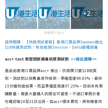
+2
點擊圖片放大
延伸閱讀：【快速測試套裝】香港口罩品牌Savewo推出
$18快速測試劑！有效檢測Omicron、Delta變種病毒
acc+ test 新型冠狀病毒抗原測試劑
>>按此選購<<
產品由香港口罩品牌acc+ 推出，抗疫價只要$18就買
到。測試劑以採集鼻液作檢測，準確度達99.03%，最快
15分鐘知道結果，而且準確度高達97.25%。目前未有限
購數量，需要大量購入的朋友可留意。不過訂單預計會
在確認後10至21日出貨，如acc+版本賣完，將有機會改