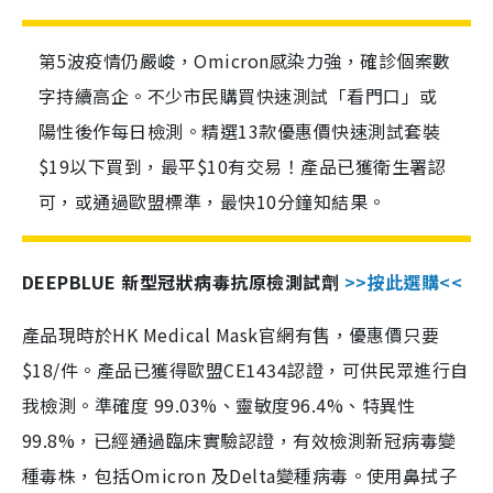
第5波疫情仍嚴峻，Omicron感染力強，確診個案數
字持續高企。不少市民購買快速測試「看門口」或
陽性後作每日檢測。精選13款優惠價快速測試套裝
$19以下買到，最平$10有交易！產品已獲衛生署認
可，或通過歐盟標準，最快10分鐘知結果。
DEEPBLUE 新型冠狀病毒抗原檢測試劑
>>按此選購<<
產品現時於HK Medical Mask官網有售，優惠價只要
$18/件。產品已獲得歐盟CE1434認證，可供民眾進行自
我檢測。準確度 99.03%、靈敏度96.4%、特異性
99.8%，已經通過臨床實驗認證，有效檢測新冠病毒變
種毒株，包括Omicron 及Delta變種病毒。使用鼻拭子