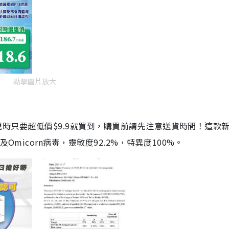
點擊圖片放大
劑，現時只要超低價$9.9就買到，購買前請先注意送貨時間！這款
Omicorn病毒，靈敏度92.2%，特異度100%。