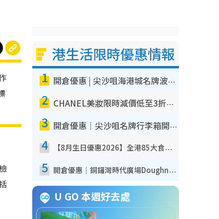
港生活限時優惠情報
1
作
開倉優惠 | 尖沙咀海港城名牌波鞋開倉低至1折！On鞋$899起／Joy&Peace鞋履$98起
標
2
CHANEL美妝限時減價低至3折！人氣粉底/唇膏/精華液低至$275！COCO香水都有平
3
開倉優惠｜尖沙咀名牌行李箱開倉低至4折！一連5日 American Tourister/ace./Hallmark $200起！
4
【8月生日優惠2026】全港85大食買玩著數攻略 自助餐/火鍋放題同行免費＋誠品/DONKI送現金券
5
我檢
開倉優惠｜銅鑼灣時代廣場Doughnut/Campo Marzio開倉低至1折！背囊、書包、手袋劈價$200起
包括
U GO 本週好去處