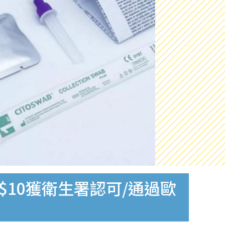
$10獲衛生署認可/通過歐