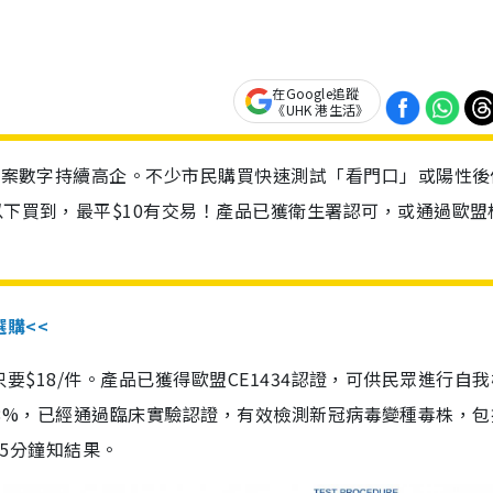
在Google追蹤
《UHK 港生活》
診個案數字持續高企。不少市民購買快速測試「看門口」或陽性後
以下買到，最平$10有交易！產品已獲衛生署認可，或通過歐盟
選購<<
惠價只要$18/件。產品已獲得歐盟CE1434認證，可供民眾進行自
性99.8%，已經通過臨床實驗認證，有效檢測新冠病毒變種毒株，
，15分鐘知結果。