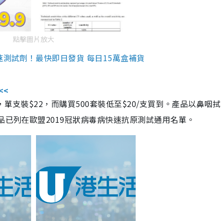
點擊圖片放大
速測試劑！最快即日發貨 每日15萬盒補貨
<<
，單支裝$22，而購買500套裝低至$20/支買到。產品以鼻咽
品已列在歐盟2019冠狀病毒病快速抗原測試通用名單。