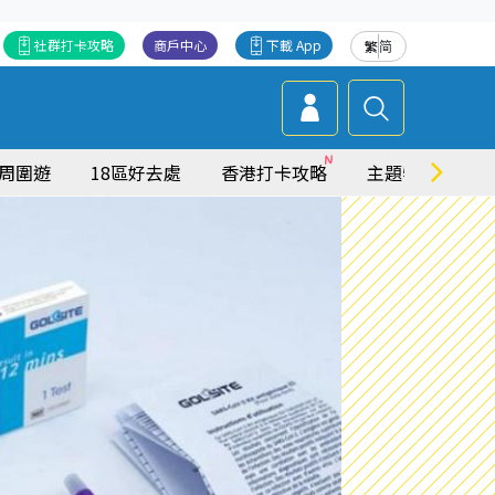
社群打卡攻略
商戶中心
下載 App
繁
简
周圍遊
18區好去處
香港打卡攻略
主題特集