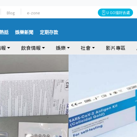
Blog
e-zone
U GO搵好去處
熱話
娛樂新聞
定期存款
情報
飲食情報
娛樂
社會
影片專區