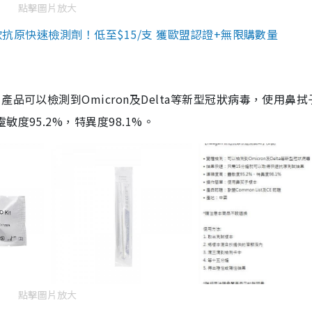
點擊圖片放大
3款抗原快速檢測劑！低至$15/支 獲歐盟認證+無限購數量
品可以檢測到Omicron及Delta等新型冠狀病毒，使用鼻拭
度95.2%，特異度98.1%。
點擊圖片放大