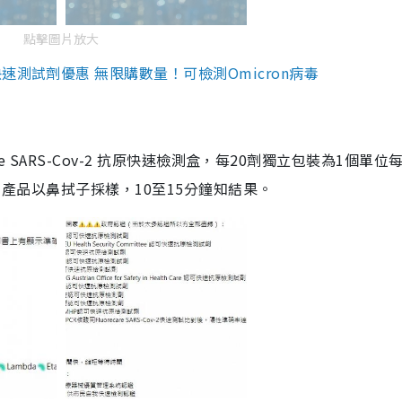
點擊圖片放大
測試劑優惠 無限購數量！可檢測Omicron病毒
are SARS-Cov-2 抗原快速檢測盒，每20劑獨立包裝為1個單位
5。產品以鼻拭子採樣，10至15分鐘知結果。