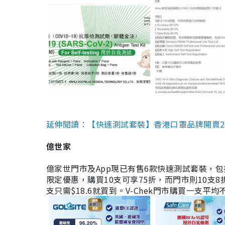
延伸閱讀：【快速測試套裝】香港口罩品牌開賣2款快速
億世家
億家世門市及App現已有售6款快速測試套裝，包括香港公司
限定優惠，購買10支可享75折，而門市則10支8折。現
支只需$18.6就買到。V-Chek門市購買一支平