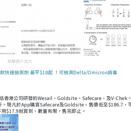
點擊圖片放大
檢測劑 最平$18起 ！可檢測Delta/Omicron病毒
研發的Wesail、Goldsite、Safecare、及V-Chek。
凡於App購買Safecare及Goldsite，售價低至$186.7
均不用$17.9就買到，數量有限，售完即止。