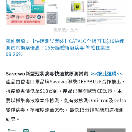
點擊圖片放大
延伸閱讀：【快速測試套裝】CATALO全線門市$16快速
測試劑換購優惠！15分鐘驗新冠病毒 準確性高達
98.26%
Savewo新型冠狀病毒快速抗原測試劑
>>按此選購<<
產品由香港口罩品牌Savewo聯乘DEEPBLUE合作推出，
抗疫優惠價低至$18買到。產品已獲得歐盟CE認證，主
要以採集鼻液樣本作檢測，能有效檢測Omicron及Delta
變種病毒，準確度達至99%，最快15分鐘就能知道檢測
結果。