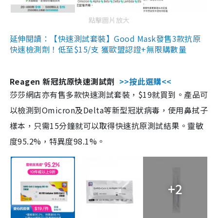
點擊圖片放大
延伸閱讀：【快速測試套裝】Good Mask發售3款抗原
快速檢測劑！低至$15/支 獲歐盟認證+無限購數量
Reagen 新冠抗原快速測試劑
>>按此選購<<
莎莎網店亦有售多款快速測試套裝，$19就買到。產品可
以檢測到Omicron及Delta等新型冠狀病毒，使用鼻拭子
樣本，只需15分鐘就可以取得快速抗原測試結果。靈敏
度95.2%，特異度98.1%。
+2