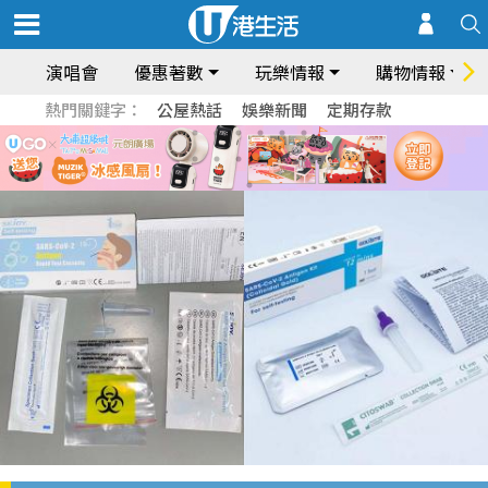
演唱會
優惠著數
玩樂情報
購物情報
熱門關鍵字：
公屋熱話
娛樂新聞
定期存款