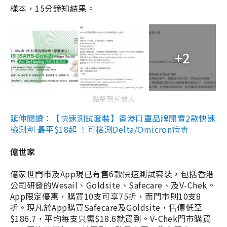
樣本，15分鐘知結果。
+2
點擊圖片放大
延伸閱讀：【快速測試套裝】香港口罩品牌開賣2款快速
檢測劑 最平$18起 ！可檢測Delta/Omicron病毒
億世家
億家世門市及App現已有售6款快速測試套裝，包括香港
公司研發的Wesail、Goldsite、Safecare、及V-Chek。
App限定優惠，購買10支可享75折，而門市則10支8
折。現凡於App購買Safecare及Goldsite，售價低至
$186.7，平均每支只需$18.6就買到。V-Chek門市購買