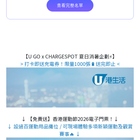
【U GO x CHARGESPOT 夏日消暑企劃⚡】
> 打卡即送充電券！限量1000張🔋送完即止 <
↓ 【免費送】香港運動節2026電子門票！↓
↓ 設過百運動用品攤位 / 可現場體驗多項新穎運動及觀賞
賽事🔥 ↓