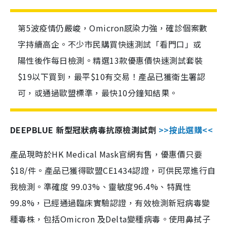
第5波疫情仍嚴峻，Omicron感染力強，確診個案數
字持續高企。不少市民購買快速測試「看門口」或
陽性後作每日檢測。精選13款優惠價快速測試套裝
$19以下買到，最平$10有交易！產品已獲衛生署認
可，或通過歐盟標準，最快10分鐘知結果。
DEEPBLUE 新型冠狀病毒抗原檢測試劑
>>按此選購<<
產品現時於HK Medical Mask官網有售，優惠價只要
$18/件。產品已獲得歐盟CE1434認證，可供民眾進行自
我檢測。準確度 99.03%、靈敏度96.4%、特異性
99.8%，已經通過臨床實驗認證，有效檢測新冠病毒變
種毒株，包括Omicron 及Delta變種病毒。使用鼻拭子