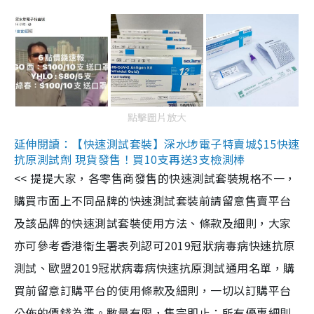
點擊圖片放大
延伸閱讀：【快速測試套裝】深水埗電子特賣城$15快速
抗原測試劑 現貨發售！買10支再送3支檢測棒
<< 提提大家，各零售商發售的快速測試套裝規格不一，
購買市面上不同品牌的快速測試套裝前請留意售賣平台
及該品牌的快速測試套裝使用方法、條款及細則，大家
亦可參考香港衞生署表列認可2019冠狀病毒病快速抗原
測試、歐盟2019冠狀病毒病快速抗原測試通用名單，購
買前留意訂購平台的使用條款及細則，一切以訂購平台
公佈的價錢為準。數量有限，售完即止；所有優惠細則