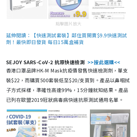
點擊圖片放大
延伸閱讀：【快速測試套裝】鄰住買開賣$9.9快速測試
劑！最快即日發貨 每日15萬盒補貨
SEJOY SARS-CoV-2 抗原快速檢測
>>按此選購<<
香港口罩品牌HK-M Mask抗疫價發售快速檢測劑，單支
裝$22，而購買500套裝低至$20/支買到。產品以鼻咽拭
子方式採樣，準確性高達99%，15分鐘就知結果。產品
已列在歐盟2019冠狀病毒病快速抗原測試通用名單。