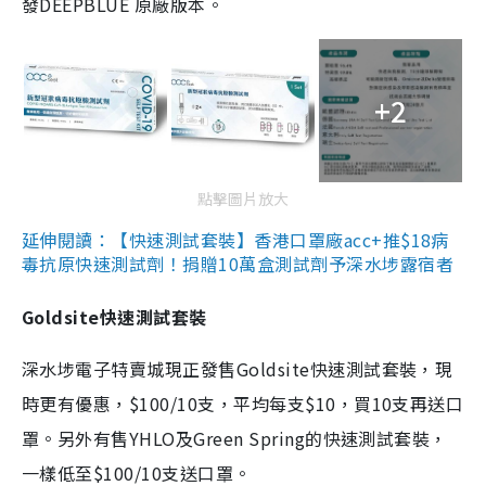
發DEEPBLUE 原廠版本。
+2
點擊圖片放大
延伸閱讀：【快速測試套裝】香港口罩廠acc+推$18病
毒抗原快速測試劑！捐贈10萬盒測試劑予深水埗露宿者
Goldsite快速測試套裝
深水埗電子特賣城現正發售Goldsite快速測試套裝，現
時更有優惠，$100/10支，平均每支$10，買10支再送口
罩。另外有售YHLO及Green Spring的快速測試套裝，
一樣低至$100/10支送口罩。