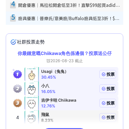
4
開倉優惠｜馬拉松開倉低至3折！直擊$99起買adidas／New Balance／Puma鞋款 STANLEY保溫杯劈價至$119起
5
廚具優惠｜普樂氏/意美廚/Buffalo廚具低至3折！$89起買煎鍋／炒鑊／個人鍋 同場小家電激減至$99起