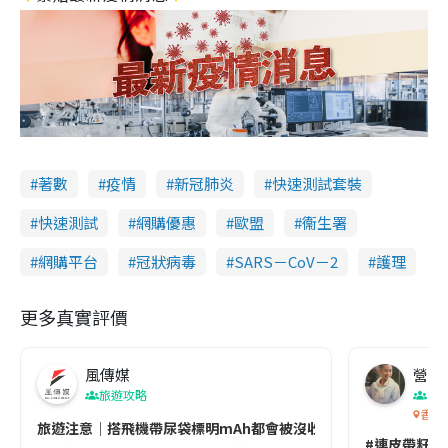
著數
疫情
新冠肺炎
快速測試套裝
快速測試
網購優惠
歐盟
衞生署
網購平台
冠狀病毒
SARS－CoV－2
護理
更多真實評價
風傳媒
營養教
旅遊攻略
生
香港
旅遊注意｜搭飛機帶尿袋標明mAh都會被沒收😱出發前切記檢查「1
#連皮帶籽都