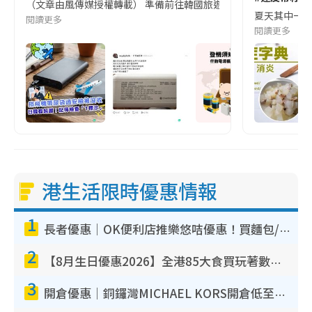
（文章由風傳媒授權轉載） 準備前往韓國旅遊的民眾，近期要特別留
夏天其中一種時
閱讀更多
閱讀更多
港生活限時優惠情報
1
長者優惠｜OK便利店推樂悠咭優惠！買麵包/牛奶/保健品拍卡即減
2
【8月生日優惠2026】全港85大食買玩著數攻略 自助餐/火鍋放題同行免費＋誠品/DONKI送現金券
3
開倉優惠｜銅鑼灣MICHAEL KORS開倉低至17折！直擊$500起買手袋/銀包/鞋款 必買經典Jet Set系列