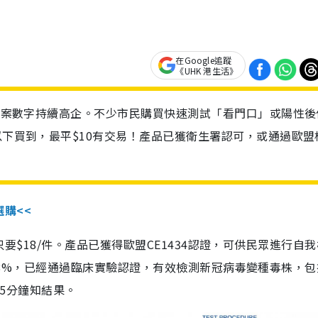
在Google追蹤
《UHK 港生活》
診個案數字持續高企。不少市民購買快速測試「看門口」或陽性後
以下買到，最平$10有交易！產品已獲衛生署認可，或通過歐盟
選購<<
惠價只要$18/件。產品已獲得歐盟CE1434認證，可供民眾進行自
性99.8%，已經通過臨床實驗認證，有效檢測新冠病毒變種毒株，
，15分鐘知結果。