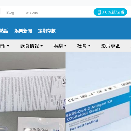
Blog
e-zone
U GO搵好去處
熱話
娛樂新聞
定期存款
情報
飲食情報
娛樂
社會
影片專區