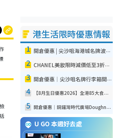
港生活限時優惠情報
1
作
開倉優惠 | 尖沙咀海港城名牌波鞋開倉低至1折！On鞋$899起／Joy&Peace鞋履$98起
標
2
CHANEL美妝限時減價低至3折！人氣粉底/唇膏/精華液低至$275！COCO香水都有平
3
開倉優惠｜尖沙咀名牌行李箱開倉低至4折！一連5日 American Tourister/ace./Hallmark $200起！
4
【8月生日優惠2026】全港85大食買玩著數攻略 自助餐/火鍋放題同行免費＋誠品/DONKI送現金券
5
我檢
開倉優惠｜銅鑼灣時代廣場Doughnut/Campo Marzio開倉低至1折！背囊、書包、手袋劈價$200起
包括
U GO 本週好去處