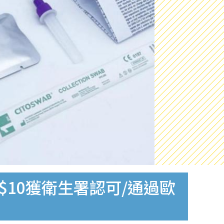
$10獲衛生署認可/通過歐