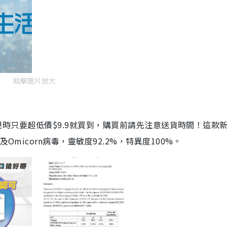
點擊圖片放大
劑，現時只要超低價$9.9就買到，購買前請先注意送貨時間！這款
Omicorn病毒，靈敏度92.2%，特異度100%。