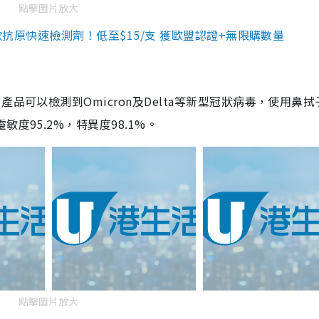
點擊圖片放大
3款抗原快速檢測劑！低至$15/支 獲歐盟認證+無限購數量
品可以檢測到Omicron及Delta等新型冠狀病毒，使用鼻拭
度95.2%，特異度98.1%。
點擊圖片放大