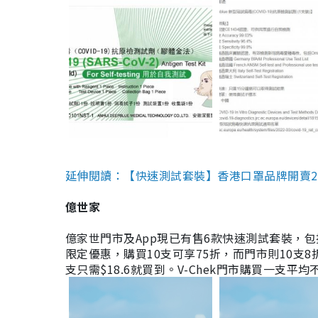
延伸閱讀：【快速測試套裝】香港口罩品牌開賣2款快速
億世家
億家世門市及App現已有售6款快速測試套裝，包括香港公司
限定優惠，購買10支可享75折，而門市則10支8折。現
支只需$18.6就買到。V-Chek門市購買一支平