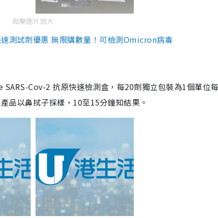
點擊圖片放大
測試劑優惠 無限購數量！可檢測Omicron病毒
are SARS-Cov-2 抗原快速檢測盒，每20劑獨立包裝為1個單位
5。產品以鼻拭子採樣，10至15分鐘知結果。