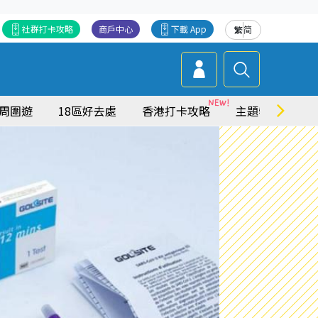
社群打卡攻略
商戶中心
下載 App
繁
简
周圍遊
18區好去處
香港打卡攻略
主題特集