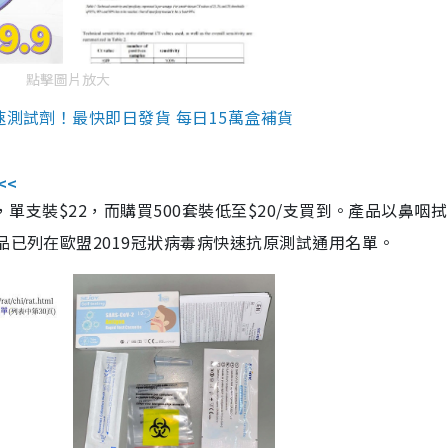
點擊圖片放大
速測試劑！最快即日發貨 每日15萬盒補貨
<<
，單支裝$22，而購買500套裝低至$20/支買到。產品以鼻咽
品已列在歐盟2019冠狀病毒病快速抗原測試通用名單。