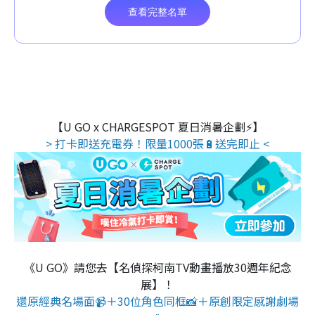
【U GO x CHARGESPOT 夏日消暑企劃⚡】
> 打卡即送充電券！限量1000張🔋送完即止 <
《U GO》請您去【名偵探柯南TV動畫播放30週年紀念
展】！
還原經典名場面📹＋30位角色同框📸＋原創限定感謝劇場