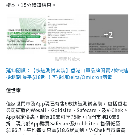
樣本，15分鐘知結果。
+2
點擊圖片放大
延伸閱讀：【快速測試套裝】香港口罩品牌開賣2款快速
檢測劑 最平$18起 ！可檢測Delta/Omicron病毒
億世家
億家世門市及App現已有售6款快速測試套裝，包括香港
公司研發的Wesail、Goldsite、Safecare、及V-Chek。
App限定優惠，購買10支可享75折，而門市則10支8
折。現凡於App購買Safecare及Goldsite，售價低至
$186.7，平均每支只需$18.6就買到。V-Chek門市購買