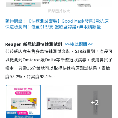
點擊圖片放大
延伸閱讀：【快速測試套裝】Good Mask發售3款抗原
快速檢測劑！低至$15/支 獲歐盟認證+無限購數量
Reagen 新冠抗原快速測試劑
>>按此選購<<
莎莎網店亦有售多款快速測試套裝，$19就買到。產品可
以檢測到Omicron及Delta等新型冠狀病毒，使用鼻拭子
樣本，只需15分鐘就可以取得快速抗原測試結果。靈敏
度95.2%，特異度98.1%。
+2