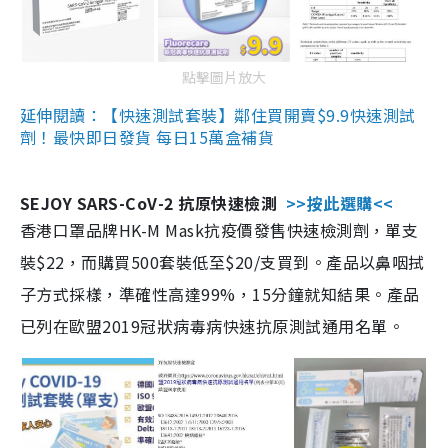
點擊圖片放大
延伸閱讀：【快速測試套裝】鄰住買開賣$9.9快速測試
劑！最快即日發貨 每日15萬盒補貨
SEJOY SARS-CoV-2 抗原快速檢測
>>按此選購<<
香港口罩品牌HK-M Mask抗疫價發售快速檢測劑，單支
裝$22，而購買500套裝低至$20/支買到。產品以鼻咽拭
子方式採樣，準確性高達99%，15分鐘就知結果。產品
已列在歐盟2019冠狀病毒病快速抗原測試通用名單。