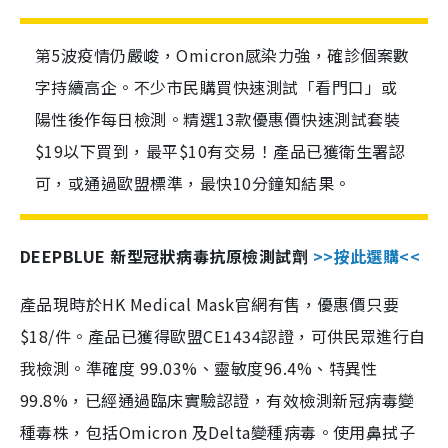
第5波疫情仍嚴峻，Omicron感染力強，確診個案數
字持續高企。不少市民購買快速測試「看門口」或
陽性後作每日檢測。精選13款優惠價快速測試套裝
$19以下買到，最平$10有交易！產品已獲衛生署認
可，或通過歐盟標準，最快10分鐘知結果。
DEEPBLUE 新型冠狀病毒抗原檢測試劑
>>按此選購<<
產品現時於HK Medical Mask官網有售，優惠價只要
$18/件。產品已獲得歐盟CE1434認證，可供民眾進行自
我檢測。準確度 99.03%、靈敏度96.4%、特異性
99.8%，已經通過臨床實驗認證，有效檢測新冠病毒變
種毒株，包括Omicron 及Delta變種病毒。使用鼻拭子