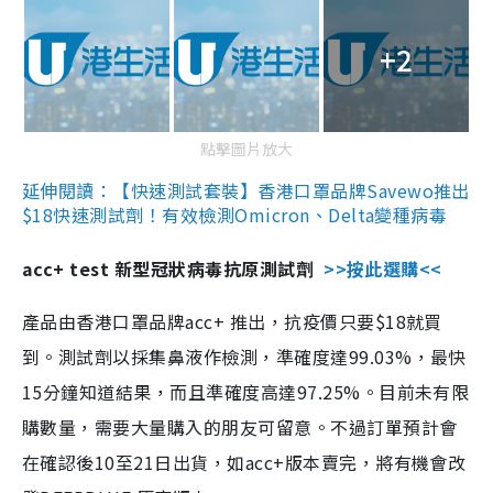
+2
點擊圖片放大
延伸閱讀：【快速測試套裝】香港口罩品牌Savewo推出
$18快速測試劑！有效檢測Omicron、Delta變種病毒
acc+ test 新型冠狀病毒抗原測試劑
>>按此選購<<
產品由香港口罩品牌acc+ 推出，抗疫價只要$18就買
到。測試劑以採集鼻液作檢測，準確度達99.03%，最快
15分鐘知道結果，而且準確度高達97.25%。目前未有限
購數量，需要大量購入的朋友可留意。不過訂單預計會
在確認後10至21日出貨，如acc+版本賣完，將有機會改