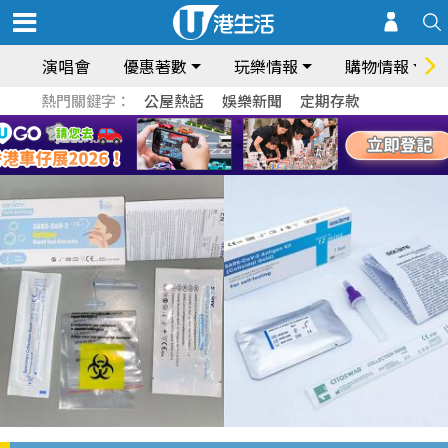
演唱會
優惠著數
玩樂情報
購物情報
熱門關鍵字：
公屋熱話
娛樂新聞
定期存款