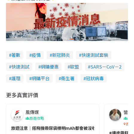
著數
疫情
新冠肺炎
快速測試套裝
快速測試
網購優惠
歐盟
SARS－CoV－2
護理
網購平台
衞生署
冠狀病毒
更多真實評價
風傳媒
營養教
旅遊攻略
生
香港
旅遊注意｜搭飛機帶尿袋標明mAh都會被沒收😱出發前切記檢查「1
#連皮帶籽都