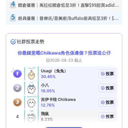
4
開倉優惠｜馬拉松開倉低至3折！直擊$99起買adidas／New Balance／Puma鞋款 STANLEY保溫杯劈價至$119起
5
廚具優惠｜普樂氏/意美廚/Buffalo廚具低至3折！$89起買煎鍋／炒鑊／個人鍋 同場小家電激減至$99起