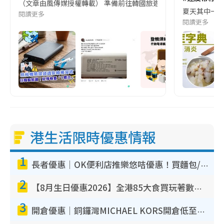
（文章由風傳媒授權轉載） 準備前往韓國旅遊的民眾，近期要特別留
夏天其中一種時
閱讀更多
閱讀更多
港生活限時優惠情報
1
長者優惠｜OK便利店推樂悠咭優惠！買麵包/牛奶/保健品拍卡即減
2
【8月生日優惠2026】全港85大食買玩著數攻略 自助餐/火鍋放題同行免費＋誠品/DONKI送現金券
3
開倉優惠｜銅鑼灣MICHAEL KORS開倉低至17折！直擊$500起買手袋/銀包/鞋款 必買經典Jet Set系列