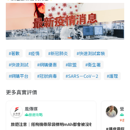
著數
疫情
新冠肺炎
快速測試套裝
快速測試
網購優惠
歐盟
衞生署
網購平台
冠狀病毒
SARS－CoV－2
護理
更多真實評價
風傳媒
營養教
旅遊攻略
生
香港
旅遊注意｜搭飛機帶尿袋標明mAh都會被沒收😱出發前切記檢查「1
#連皮帶籽都