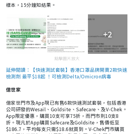
樣本，15分鐘知結果。
+2
點擊圖片放大
延伸閱讀：【快速測試套裝】香港口罩品牌開賣2款快速
檢測劑 最平$18起 ！可檢測Delta/Omicron病毒
億世家
億家世門市及App現已有售6款快速測試套裝，包括香港
公司研發的Wesail、Goldsite、Safecare、及V-Chek。
App限定優惠，購買10支可享75折，而門市則10支8
折。現凡於App購買Safecare及Goldsite，售價低至
$186.7，平均每支只需$18.6就買到。V-Chek門市購買