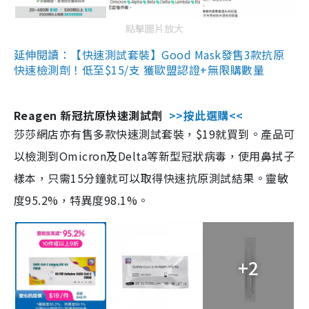
點擊圖片放大
延伸閱讀：【快速測試套裝】Good Mask發售3款抗原
快速檢測劑！低至$15/支 獲歐盟認證+無限購數量
Reagen 新冠抗原快速測試劑
>>按此選購<<
莎莎網店亦有售多款快速測試套裝，$19就買到。產品可
以檢測到Omicron及Delta等新型冠狀病毒，使用鼻拭子
樣本，只需15分鐘就可以取得快速抗原測試結果。靈敏
度95.2%，特異度98.1%。
+2