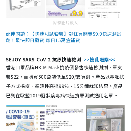
點擊圖片放大
延伸閱讀：【快速測試套裝】鄰住買開賣$9.9快速測試
劑！最快即日發貨 每日15萬盒補貨
SEJOY SARS-CoV-2 抗原快速檢測
>>按此選購<<
香港口罩品牌HK-M Mask抗疫價發售快速檢測劑，單支
裝$22，而購買500套裝低至$20/支買到。產品以鼻咽拭
子方式採樣，準確性高達99%，15分鐘就知結果。產品
已列在歐盟2019冠狀病毒病快速抗原測試通用名單。