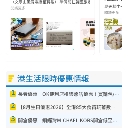
（文章由風傳媒授權轉載） 準備前往韓國旅遊的民眾，近期要特別留
夏天其中一種時
閱讀更多
閱讀更多
港生活限時優惠情報
1
長者優惠｜OK便利店推樂悠咭優惠！買麵包/牛奶/保健品拍卡即減
2
【8月生日優惠2026】全港85大食買玩著數攻略 自助餐/火鍋放題同行免費＋誠品/DONKI送現金券
3
開倉優惠｜銅鑼灣MICHAEL KORS開倉低至17折！直擊$500起買手袋/銀包/鞋款 必買經典Jet Set系列