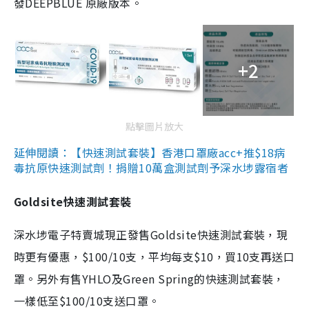
發DEEPBLUE 原廠版本。
+2
點擊圖片放大
延伸閱讀：【快速測試套裝】香港口罩廠acc+推$18病
毒抗原快速測試劑！捐贈10萬盒測試劑予深水埗露宿者
Goldsite快速測試套裝
深水埗電子特賣城現正發售Goldsite快速測試套裝，現
時更有優惠，$100/10支，平均每支$10，買10支再送口
罩。另外有售YHLO及Green Spring的快速測試套裝，
一樣低至$100/10支送口罩。