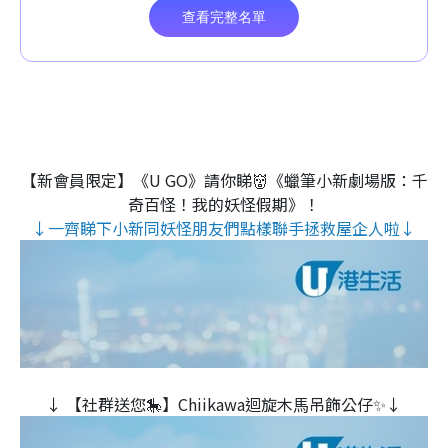
【新會員限定】《U GO》請你睇👹《蠟筆小新劇場版：千
奇百怪！我的妖怪假期》！
↓一齊睇下小新同妖怪朋友們點樣聯手拯救屋企人啦↓
↓ 【社群送您🎠】Chiikawa迴旋木⾺吊飾公仔✨↓