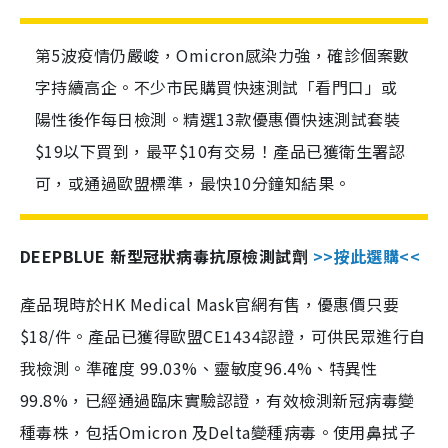
第5波疫情仍嚴峻，Omicron感染力強，確診個案數
字持續高企。不少市民購買快速測試「看門口」或
陽性後作每日檢測。精選13款優惠價快速測試套裝
$19以下買到，最平$10有交易！產品已獲衛生署認
可，或通過歐盟標準，最快10分鐘知結果。
DEEPBLUE 新型冠狀病毒抗原檢測試劑
>>按此選購<<
產品現時於HK Medical Mask官網有售，優惠價只要
$18/件。產品已獲得歐盟CE1434認證，可供民眾進行自
我檢測。準確度 99.03%、靈敏度96.4%、特異性
99.8%，已經通過臨床實驗認證，有效檢測新冠病毒變
種毒株，包括Omicron 及Delta變種病毒。使用鼻拭子