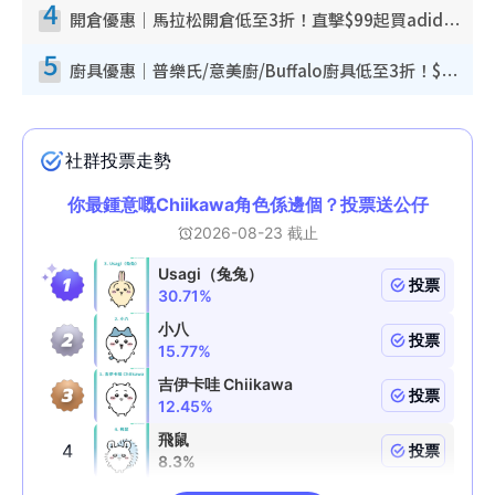
4
開倉優惠｜馬拉松開倉低至3折！直擊$99起買adidas／New Balance／Puma鞋款 STANLEY保溫杯劈價至$119起
5
廚具優惠｜普樂氏/意美廚/Buffalo廚具低至3折！$89起買煎鍋／炒鑊／個人鍋 同場小家電激減至$99起