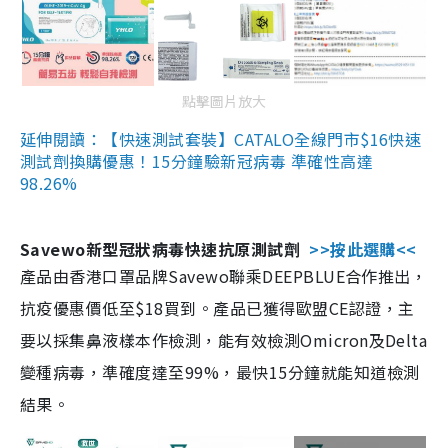
點擊圖片放大
延伸閱讀：【快速測試套裝】CATALO全線門市$16快速
測試劑換購優惠！15分鐘驗新冠病毒 準確性高達
98.26%
Savewo新型冠狀病毒快速抗原測試劑
>>按此選購<<
產品由香港口罩品牌Savewo聯乘DEEPBLUE合作推出，
抗疫優惠價低至$18買到。產品已獲得歐盟CE認證，主
要以採集鼻液樣本作檢測，能有效檢測Omicron及Delta
變種病毒，準確度達至99%，最快15分鐘就能知道檢測
結果。