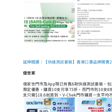
延伸閱讀：【快速測試套裝】香港口罩品牌開賣2款快速
億世家
億家世門市及App現已有售6款快速測試套裝，包括香港公司
限定優惠，購買10支可享75折，而門市則10支8折。現
支只需$18.6就買到。V-Chek門市購買一支平