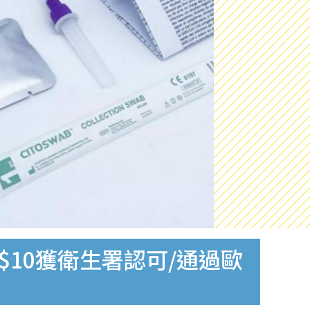
$10獲衛生署認可/通過歐