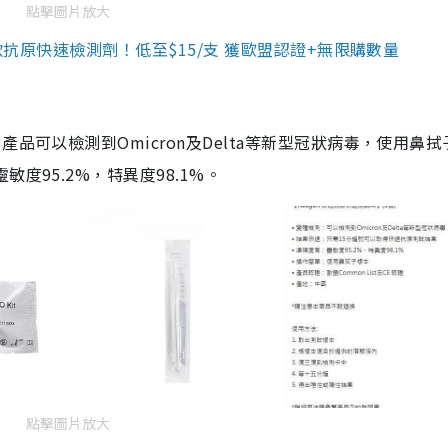
點擊圖片放大
3款抗原快速檢測劑！低至$15/支 獲歐盟認證+無限購數量
品可以檢測到Omicron及Delta等新型冠狀病毒，使用鼻拭
度95.2%，特異度98.1%。
點擊圖片放大