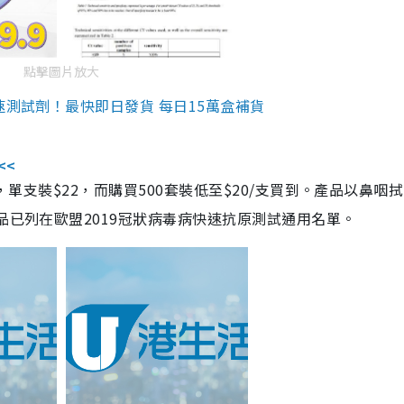
點擊圖片放大
速測試劑！最快即日發貨 每日15萬盒補貨
<<
，單支裝$22，而購買500套裝低至$20/支買到。產品以鼻咽
品已列在歐盟2019冠狀病毒病快速抗原測試通用名單。