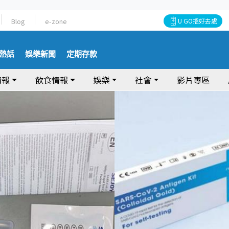
Blog
e-zone
U GO搵好去處
熱話
娛樂新聞
定期存款
情報
飲食情報
娛樂
社會
影片專區