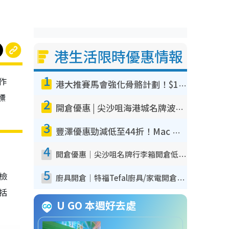
港生活限時優惠情報
1
作
港大推賽馬會強化骨骼計劃！$100骨質密度X光檢查 完成免費運動訓練送超市禮券！附參加資格
標
2
開倉優惠 | 尖沙咀海港城名牌波鞋開倉低至1折！On鞋$899起／Joy&Peace鞋履$98起
3
豐澤優惠勁減低至44折！Mac mini/iPhone17Pro大減價！廚房家電$220起
4
開倉優惠｜尖沙咀名牌行李箱開倉低至4折！一連5日 American Tourister/ace./Hallmark $200起！
5
我檢
廚具開倉｜特福Tefal廚具/家電開倉低至3折！$220起買平底鍋/炒鑊/湯煲！電飯煲/吸塵機/燙斗$418起
包括
U GO 本週好去處