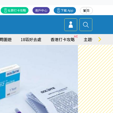
社群打卡攻略
商戶中心
下載 App
繁
简
周圍遊
18區好去處
香港打卡攻略
主題特集