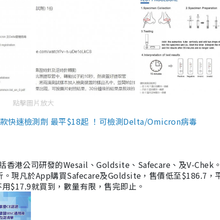
點擊圖片放大
檢測劑 最平$18起 ！可檢測Delta/Omicron病毒
研發的Wesail、Goldsite、Safecare、及V-Chek。
凡於App購買Safecare及Goldsite，售價低至$186.7
均不用$17.9就買到，數量有限，售完即止。