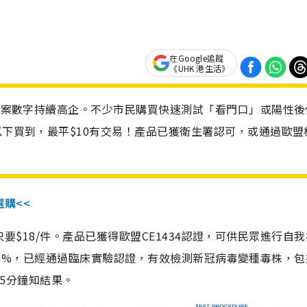
在Google追蹤
《UHK 港生活》
診個案數字持續高企。不少市民購買快速測試「看門口」或陽性後
以下買到，最平$10有交易！產品已獲衛生署認可，或通過歐盟
選購<<
惠價只要$18/件。產品已獲得歐盟CE1434認證，可供民眾進行自
性99.8%，已經通過臨床實驗認證，有效檢測新冠病毒變種毒株，
，15分鐘知結果。