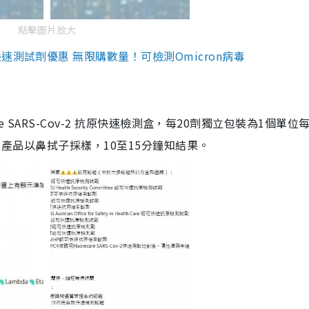
點擊圖片放大
測試劑優惠 無限購數量！可檢測Omicron病毒
are SARS-Cov-2 抗原快速檢測盒，每20劑獨立包裝為1個單位
5。產品以鼻拭子採樣，10至15分鐘知結果。