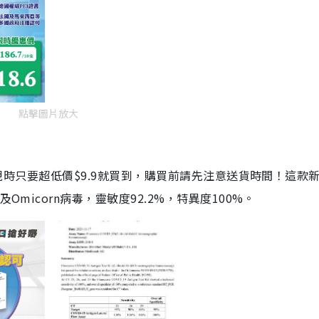
點擊圖片放大
劑，現時只要超低價$9.9就買到，購買前請先注意送貨時間！這款
Omicorn病毒，靈敏度92.2%，特異度100%。