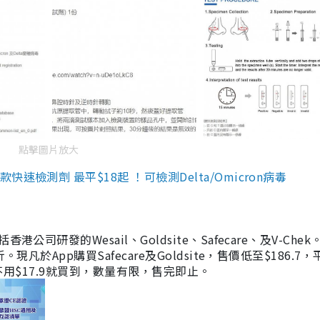
點擊圖片放大
檢測劑 最平$18起 ！可檢測Delta/Omicron病毒
研發的Wesail、Goldsite、Safecare、及V-Chek。
凡於App購買Safecare及Goldsite，售價低至$186.7
均不用$17.9就買到，數量有限，售完即止。