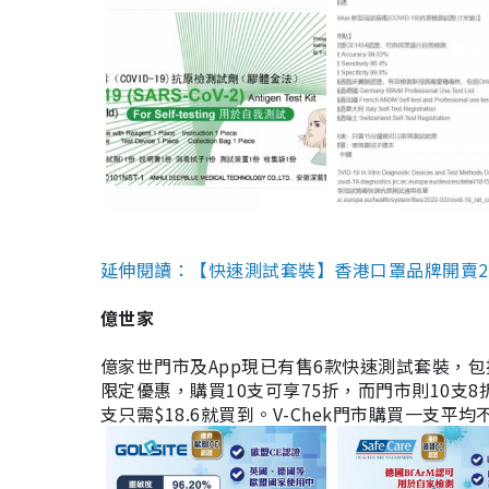
延伸閱讀：【快速測試套裝】香港口罩品牌開賣2款快速
億世家
億家世門市及App現已有售6款快速測試套裝，包括香港公司
限定優惠，購買10支可享75折，而門市則10支8折。現
支只需$18.6就買到。V-Chek門市購買一支平