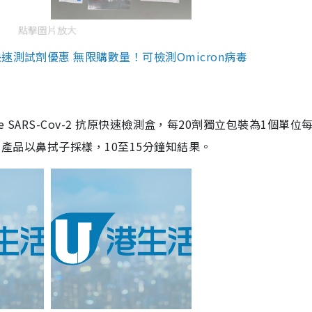
點擊圖片放大
測試劑優惠 無限購數量！可檢測Omicron病毒
are SARS-Cov-2 抗原快速檢測盒，每20劑獨立包裝為1個單位
5。產品以鼻拭子採樣，10至15分鐘知結果。