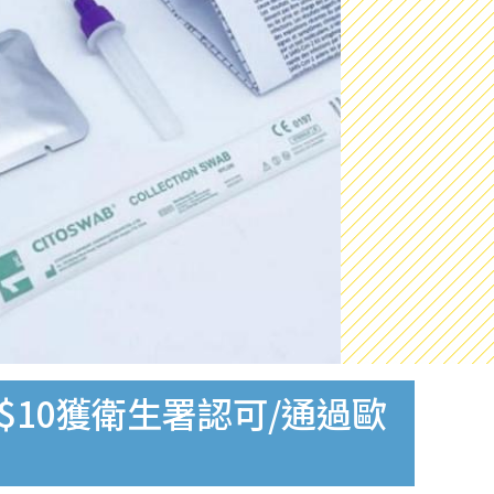
$10獲衛生署認可/通過歐