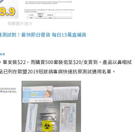
點擊圖片放大
速測試劑！最快即日發貨 每日15萬盒補貨
<<
，單支裝$22，而購買500套裝低至$20/支買到。產品以鼻咽
品已列在歐盟2019冠狀病毒病快速抗原測試通用名單。