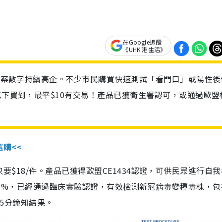
在Google追蹤
《UHK 港生活》
診個案數字持續高企。不少市民購買快速測試「看門口」或陽性後
以下買到，最平$10有交易！產品已獲衛生署認可，或通過歐盟
選購<<
惠價只要$18/件。產品已獲得歐盟CE1434認證，可供民眾進行自
性99.8%，已經通過臨床實驗認證，有效檢測新冠病毒變種毒株，
，15分鐘知結果。