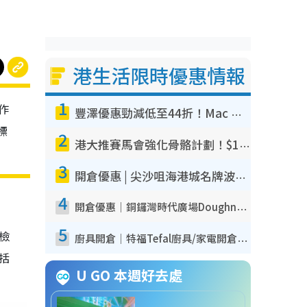
港生活限時優惠情報
1
作
豐澤優惠勁減低至44折！Mac mini/iPhone17Pro大減價！廚房家電$220起
標
2
港大推賽馬會強化骨骼計劃！$100骨質密度X光檢查 完成免費運動訓練送超市禮券！附參加資格
3
開倉優惠 | 尖沙咀海港城名牌波鞋開倉低至1折！On鞋$899起／Joy&Peace鞋履$98起
4
開倉優惠｜銅鑼灣時代廣場Doughnut/Campo Marzio開倉低至1折！背囊、書包、手袋劈價$200起
5
我檢
廚具開倉｜特福Tefal廚具/家電開倉低至3折！$220起買平底鍋/炒鑊/湯煲！電飯煲/吸塵機/燙斗$418起
包括
U GO 本週好去處