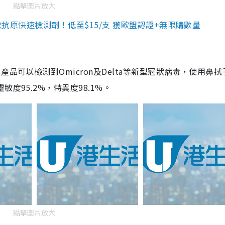
點擊圖片放大
3款抗原快速檢測劑！低至$15/支 獲歐盟認證+無限購數量
品可以檢測到Omicron及Delta等新型冠狀病毒，使用鼻拭
度95.2%，特異度98.1%。
點擊圖片放大