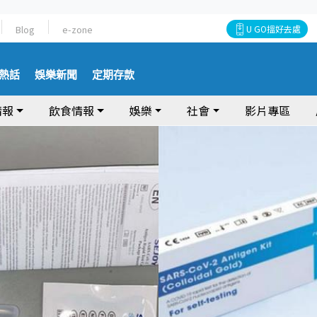
Blog
e-zone
U GO搵好去處
熱話
娛樂新聞
定期存款
情報
飲食情報
娛樂
社會
影片專區