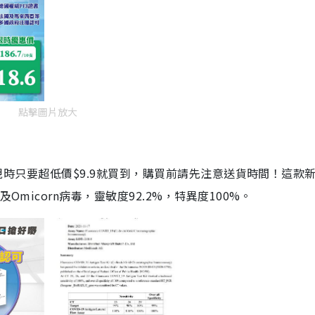
點擊圖片放大
劑，現時只要超低價$9.9就買到，購買前請先注意送貨時間！這款
Omicorn病毒，靈敏度92.2%，特異度100%。