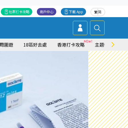
社群打卡攻略
商戶中心
下載 App
繁
简
周圍遊
18區好去處
香港打卡攻略
主題特集