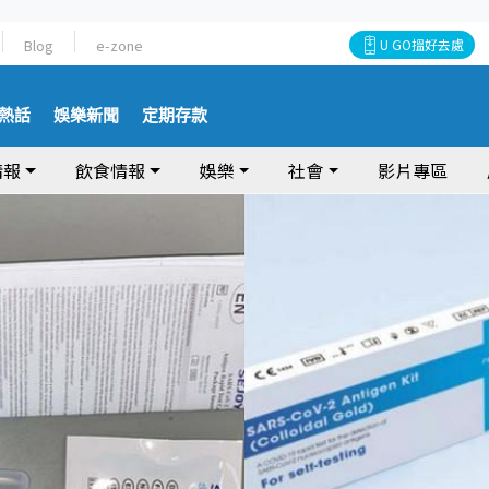
Blog
e-zone
U GO搵好去處
熱話
娛樂新聞
定期存款
情報
飲食情報
娛樂
社會
影片專區