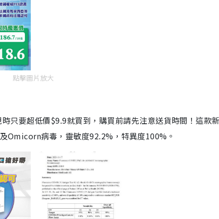
點擊圖片放大
劑，現時只要超低價$9.9就買到，購買前請先注意送貨時間！這款
Omicorn病毒，靈敏度92.2%，特異度100%。