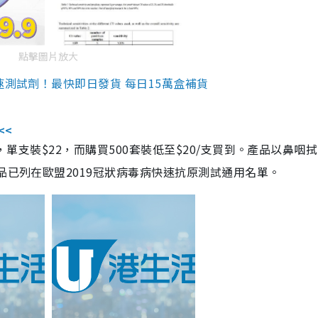
點擊圖片放大
速測試劑！最快即日發貨 每日15萬盒補貨
<<
，單支裝$22，而購買500套裝低至$20/支買到。產品以鼻咽
品已列在歐盟2019冠狀病毒病快速抗原測試通用名單。