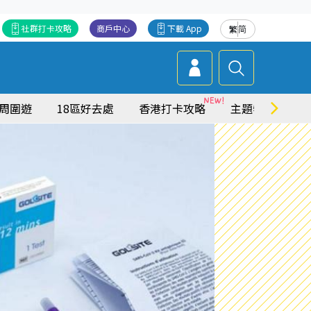
社群打卡攻略
商戶中心
下載 App
繁
简
周圍遊
18區好去處
香港打卡攻略
主題特集