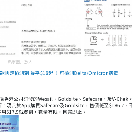
點擊圖片放大
檢測劑 最平$18起 ！可檢測Delta/Omicron病毒
研發的Wesail、Goldsite、Safecare、及V-Chek。
凡於App購買Safecare及Goldsite，售價低至$186.7
均不用$17.9就買到，數量有限，售完即止。