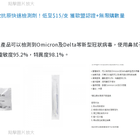
點擊圖片放大
3款抗原快速檢測劑！低至$15/支 獲歐盟認證+無限購數量
品可以檢測到Omicron及Delta等新型冠狀病毒，使用鼻拭
度95.2%，特異度98.1%。
點擊圖片放大