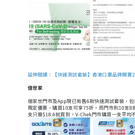
延伸閱讀：【快速測試套裝】香港口罩品牌開賣2款快速
億世家
億家世門市及App現已有售6款快速測試套裝，包括香港公司
限定優惠，購買10支可享75折，而門市則10支8折。現
支只需$18.6就買到。V-Chek門市購買一支平