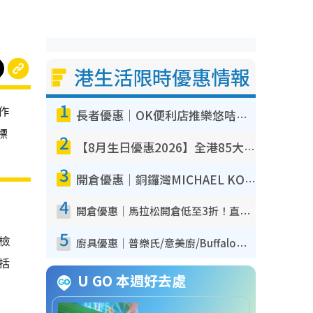
港生活限時優惠情報
1
作
長者優惠｜OK便利店推樂悠咭優惠！買麵包/牛奶/保健品拍卡即減
標
2
【8月生日優惠2026】全港85大食買玩著數攻略 自助餐/火鍋放題同行免費＋誠品/DONKI送現金券
3
開倉優惠｜銅鑼灣MICHAEL KORS開倉低至17折！直擊$500起買手袋/銀包/鞋款 必買經典Jet Set系列
4
開倉優惠｜馬拉松開倉低至3折！直擊$99起買adidas／New Balance／Puma鞋款 STANLEY保溫杯劈價至$119起
5
我檢
廚具優惠｜普樂氏/意美廚/Buffalo廚具低至3折！$89起買煎鍋／炒鑊／個人鍋 同場小家電激減至$99起
包括
U GO 本週好去處