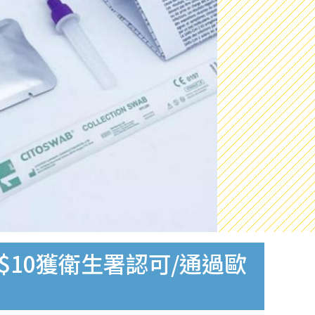
$10獲衛生署認可/通過歐