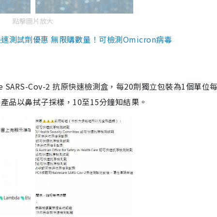
點擊圖片放大
測試劑優惠 無限購數量！可檢測Omicron病毒
are SARS-Cov-2 抗原快速檢測盒，每20劑獨立包裝為1個單位
5。產品以鼻拭子採樣，10至15分鐘知結果。