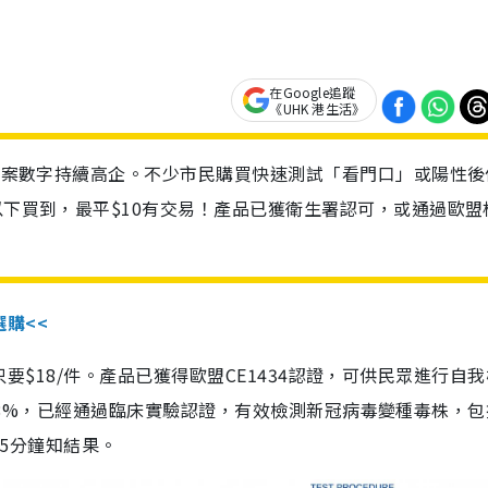
在Google追蹤
《UHK 港生活》
診個案數字持續高企。不少市民購買快速測試「看門口」或陽性後
以下買到，最平$10有交易！產品已獲衛生署認可，或通過歐盟
選購<<
惠價只要$18/件。產品已獲得歐盟CE1434認證，可供民眾進行自
性99.8%，已經通過臨床實驗認證，有效檢測新冠病毒變種毒株，
，15分鐘知結果。