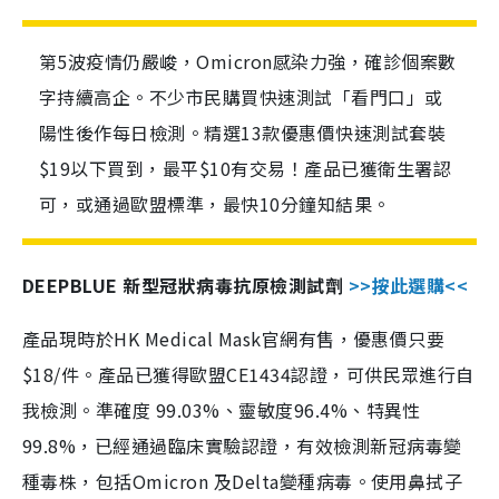
第5波疫情仍嚴峻，Omicron感染力強，確診個案數
字持續高企。不少市民購買快速測試「看門口」或
陽性後作每日檢測。精選13款優惠價快速測試套裝
$19以下買到，最平$10有交易！產品已獲衛生署認
可，或通過歐盟標準，最快10分鐘知結果。
DEEPBLUE 新型冠狀病毒抗原檢測試劑
>>按此選購<<
產品現時於HK Medical Mask官網有售，優惠價只要
$18/件。產品已獲得歐盟CE1434認證，可供民眾進行自
我檢測。準確度 99.03%、靈敏度96.4%、特異性
99.8%，已經通過臨床實驗認證，有效檢測新冠病毒變
種毒株，包括Omicron 及Delta變種病毒。使用鼻拭子