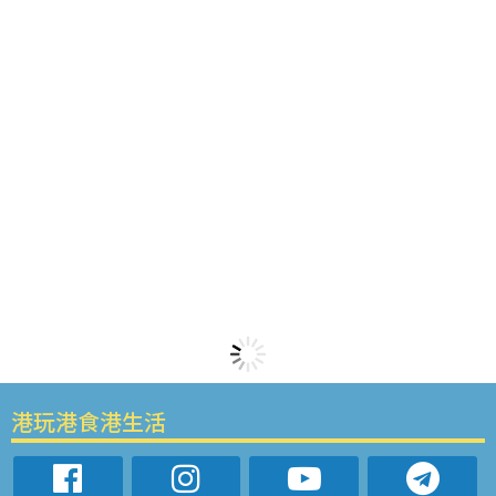
港玩港食港生活