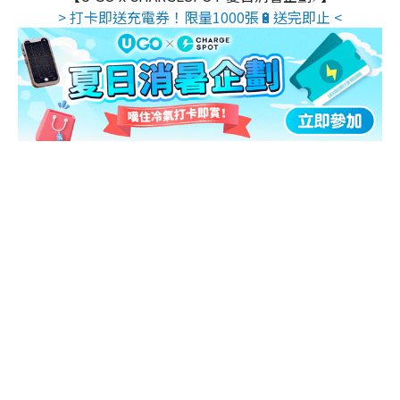
> 打卡即送充電券！限量1000張🔋送完即止 <