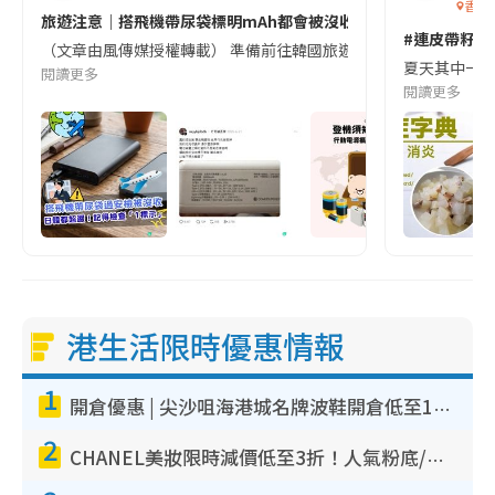
香港
旅遊注意｜搭飛機帶尿袋標明mAh都會被沒收😱出發前切記檢查「1
#連皮帶籽都
（文章由風傳媒授權轉載） 準備前往韓國旅遊的民眾，近期要特別留
夏天其中一種時
閱讀更多
閱讀更多
港生活限時優惠情報
1
開倉優惠 | 尖沙咀海港城名牌波鞋開倉低至1折！On鞋$899起／Joy&Peace鞋履$98起
2
CHANEL美妝限時減價低至3折！人氣粉底/唇膏/精華液低至$275！COCO香水都有平