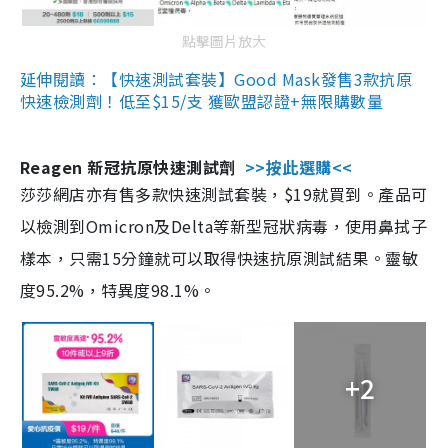
點擊圖片放大
延伸閱讀：【快速測試套裝】Good Mask發售3款抗原
快速檢測劑！低至$15/支 獲歐盟認證+無限購數量
Reagen 新冠抗原快速測試劑
>>按此選購<<
莎莎網店亦有售多款快速測試套裝，$19就買到。產品可
以檢測到Omicron及Delta等新型冠狀病毒，使用鼻拭子
樣本，只需15分鐘就可以取得快速抗原測試結果。靈敏
度95.2%，特異度98.1%。
+2