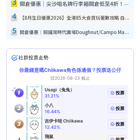
3
開倉優惠｜尖沙咀名牌行李箱開倉低至4折！一連5日 American Tourister/ace./Hallmark $200起！
4
【8月生日優惠2026】全港85大食買玩著數攻略 自助餐/火鍋放題同行免費＋誠品/DONKI送現金券
5
開倉優惠｜銅鑼灣時代廣場Doughnut/Campo Marzio開倉低至1折！背囊、書包、手袋劈價$200起