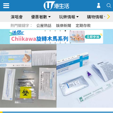
演唱會
優惠著數
玩樂情報
購物情報
熱門關鍵字：
公屋熱話
娛樂新聞
定期存款