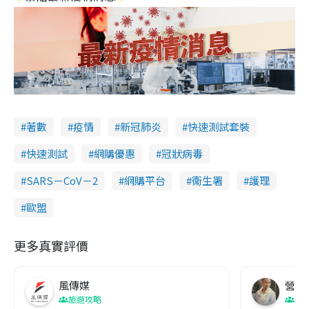
著數
疫情
新冠肺炎
快速測試套裝
快速測試
網購優惠
冠狀病毒
SARS－CoV－2
網購平台
衞生署
護理
歐盟
更多真實評價
風傳媒
營養教
旅遊攻略
生