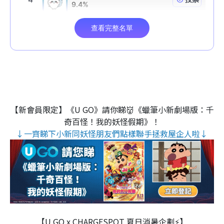
【新會員限定】《U GO》請你睇👹《蠟筆小新劇場版：千
奇百怪！我的妖怪假期》！
↓一齊睇下小新同妖怪朋友們點樣聯手拯救屋企人啦↓
【U GO x CHARGESPOT 夏日消暑企劃⚡】