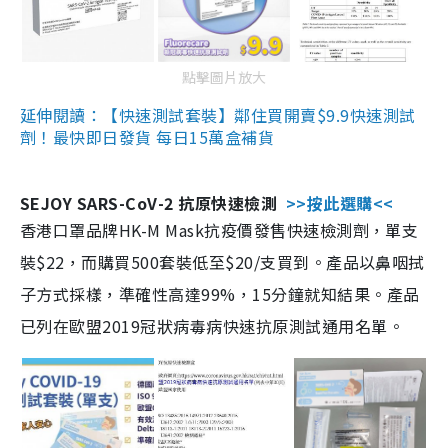
點擊圖片放大
延伸閱讀：【快速測試套裝】鄰住買開賣$9.9快速測試
劑！最快即日發貨 每日15萬盒補貨
SEJOY SARS-CoV-2 抗原快速檢測
>>按此選購<<
香港口罩品牌HK-M Mask抗疫價發售快速檢測劑，單支
裝$22，而購買500套裝低至$20/支買到。產品以鼻咽拭
子方式採樣，準確性高達99%，15分鐘就知結果。產品
已列在歐盟2019冠狀病毒病快速抗原測試通用名單。