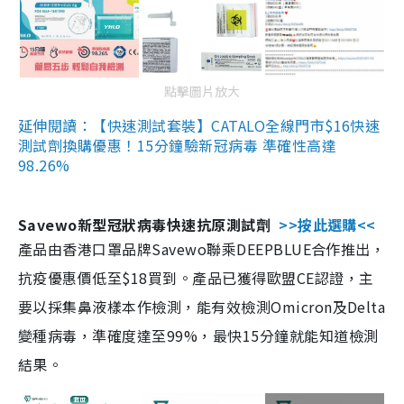
點擊圖片放大
延伸閱讀：【快速測試套裝】CATALO全線門市$16快速
測試劑換購優惠！15分鐘驗新冠病毒 準確性高達
98.26%
Savewo新型冠狀病毒快速抗原測試劑
>>按此選購<<
產品由香港口罩品牌Savewo聯乘DEEPBLUE合作推出，
抗疫優惠價低至$18買到。產品已獲得歐盟CE認證，主
要以採集鼻液樣本作檢測，能有效檢測Omicron及Delta
變種病毒，準確度達至99%，最快15分鐘就能知道檢測
結果。