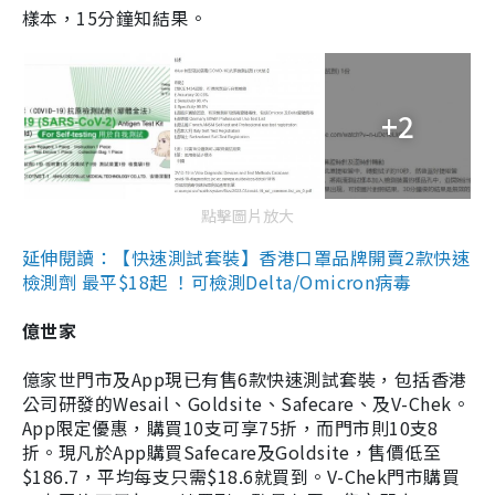
樣本，15分鐘知結果。
+2
點擊圖片放大
延伸閱讀：【快速測試套裝】香港口罩品牌開賣2款快速
檢測劑 最平$18起 ！可檢測Delta/Omicron病毒
億世家
億家世門市及App現已有售6款快速測試套裝，包括香港
公司研發的Wesail、Goldsite、Safecare、及V-Chek。
App限定優惠，購買10支可享75折，而門市則10支8
折。現凡於App購買Safecare及Goldsite，售價低至
$186.7，平均每支只需$18.6就買到。V-Chek門市購買