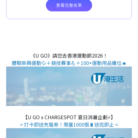
《U GO》請您去香港運動節2026！
體驗新興運動💦＋競技賽事💪＋100+運動用品攤位🔥
【U GO x CHARGESPOT 夏日消暑企劃⚡】
> 打卡即送充電券！限量1000張🔋送完即止 <