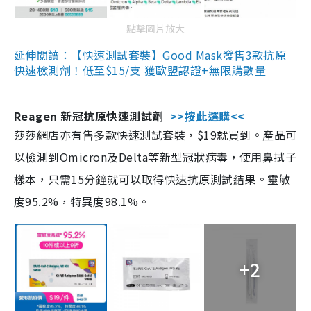
點擊圖片放大
延伸閱讀：【快速測試套裝】Good Mask發售3款抗原
快速檢測劑！低至$15/支 獲歐盟認證+無限購數量
Reagen 新冠抗原快速測試劑
>>按此選購<<
莎莎網店亦有售多款快速測試套裝，$19就買到。產品可
以檢測到Omicron及Delta等新型冠狀病毒，使用鼻拭子
樣本，只需15分鐘就可以取得快速抗原測試結果。靈敏
度95.2%，特異度98.1%。
+2