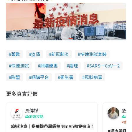
著數
疫情
新冠肺炎
快速測試套裝
快速測試
網購優惠
護理
SARS－CoV－2
歐盟
網購平台
衞生署
冠狀病毒
更多真實評價
風傳媒
營養教
旅遊攻略
生
香港
旅遊注意｜搭飛機帶尿袋標明mAh都會被沒收😱出發前切記檢查「1
#連皮帶籽都