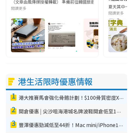
（文章由風傳媒授權轉載） 準備前往韓國旅遊的民眾，近期要特別留
夏天其中一種時
閱讀更多
閱讀更多
港生活限時優惠情報
1
港大推賽馬會強化骨骼計劃！$100骨質密度X光檢查 完成免費運動訓練送超市禮券！附參加資格
2
開倉優惠 | 尖沙咀海港城名牌波鞋開倉低至1折！On鞋$899起／Joy&Peace鞋履$98起
3
豐澤優惠勁減低至44折！Mac mini/iPhone17Pro大減價！廚房家電$220起