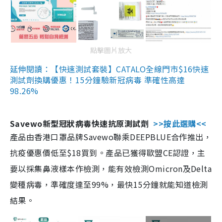
點擊圖片放大
延伸閱讀：【快速測試套裝】CATALO全線門市$16快速
測試劑換購優惠！15分鐘驗新冠病毒 準確性高達
98.26%
Savewo新型冠狀病毒快速抗原測試劑
>>按此選購<<
產品由香港口罩品牌Savewo聯乘DEEPBLUE合作推出，
抗疫優惠價低至$18買到。產品已獲得歐盟CE認證，主
要以採集鼻液樣本作檢測，能有效檢測Omicron及Delta
變種病毒，準確度達至99%，最快15分鐘就能知道檢測
結果。