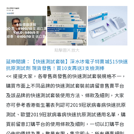
點擊圖片放大
延伸閱讀：【快速測試套裝】深水埗電子特賣城$15快速
抗原測試劑 現貨發售！買10支再送3支檢測棒
<< 提提大家，各零售商發售的快速測試套裝規格不一，
購買市面上不同品牌的快速測試套裝前請留意售賣平台
及該品牌的快速測試套裝使用方法、條款及細則，大家
亦可參考香港衞生署表列認可2019冠狀病毒病快速抗原
測試、歐盟2019冠狀病毒病快速抗原測試通用名單，購
買前留意訂購平台的使用條款及細則，一切以訂購平台
公佈的價錢為準。數量有限，售完即止；所有優惠細則