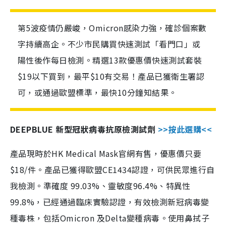
第5波疫情仍嚴峻，Omicron感染力強，確診個案數
字持續高企。不少市民購買快速測試「看門口」或
陽性後作每日檢測。精選13款優惠價快速測試套裝
$19以下買到，最平$10有交易！產品已獲衛生署認
可，或通過歐盟標準，最快10分鐘知結果。
DEEPBLUE 新型冠狀病毒抗原檢測試劑
>>按此選購<<
產品現時於HK Medical Mask官網有售，優惠價只要
$18/件。產品已獲得歐盟CE1434認證，可供民眾進行自
我檢測。準確度 99.03%、靈敏度96.4%、特異性
99.8%，已經通過臨床實驗認證，有效檢測新冠病毒變
種毒株，包括Omicron 及Delta變種病毒。使用鼻拭子