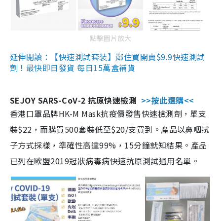
點擊圖片放大
延伸閱讀：【快速測試套裝】鄰住買開賣$9.9快速測試
劑！最快即日發貨 每日15萬盒補貨
SEJOY SARS-CoV-2 抗原快速檢測
>>按此選購<<
香港口罩品牌HK-M Mask抗疫價發售快速檢測劑，單支
裝$22，而購買500套裝低至$20/支買到。產品以鼻咽拭
子方式採樣，準確性高達99%，15分鐘就知結果。產品
已列在歐盟2019冠狀病毒病快速抗原測試通用名單。