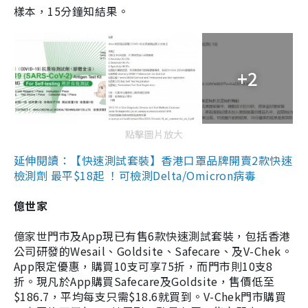
樣本，15分鐘知結果。
+2
點擊圖片放大
延伸閱讀：【快速測試套裝】香港口罩品牌開賣2款快速
檢測劑 最平$18起 ！可檢測Delta/Omicron病毒
億世家
億家世門市及App現已有售6款快速測試套裝，包括香港
公司研發的Wesail、Goldsite、Safecare、及V-Chek。
App限定優惠，購買10支可享75折，而門市則10支8
折。現凡於App購買Safecare及Goldsite，售價低至
$186.7，平均每支只需$18.6就買到。V-Chek門市購買