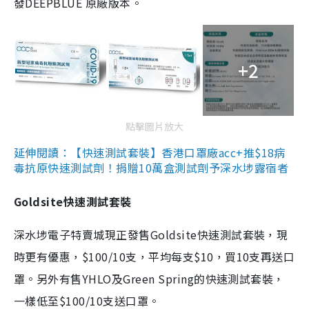
發DEEPBLUE 原廠版本。
+2
點擊圖片放大
延伸閱讀：【快速測試套裝】香港口罩廠acc+推$18病
毒抗原快速測試劑！捐贈10萬盒測試劑予深水埗露宿者
Goldsite快速測試套裝
深水埗電子特賣城現正發售Goldsite快速測試套裝，現
時更有優惠，$100/10支，平均每支$10，買10支再送口
罩。另外有售YHLO及Green Spring的快速測試套裝，
一樣低至$100/10支送口罩。