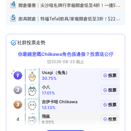
4
開倉優惠｜尖沙咀名牌行李箱開倉低至4折！一連5日 American Tourister/ace./Hallmark $200起！
5
廚具開倉｜特福Tefal廚具/家電開倉低至3折！$220起買平底鍋/炒鑊/湯煲！電飯煲/吸塵機/燙斗$418起