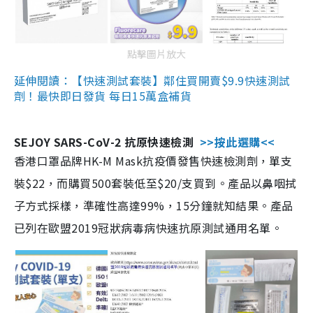
點擊圖片放大
延伸閱讀：【快速測試套裝】鄰住買開賣$9.9快速測試
劑！最快即日發貨 每日15萬盒補貨
SEJOY SARS-CoV-2 抗原快速檢測
>>按此選購<<
香港口罩品牌HK-M Mask抗疫價發售快速檢測劑，單支
裝$22，而購買500套裝低至$20/支買到。產品以鼻咽拭
子方式採樣，準確性高達99%，15分鐘就知結果。產品
已列在歐盟2019冠狀病毒病快速抗原測試通用名單。