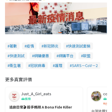
著數
疫情
新冠肺炎
快速測試套裝
快速測試
網購優惠
網購平台
歐盟
衞生署
冠狀病毒
護理
SARS－CoV－2
更多真實評價
Just_A_Girl_eats
co c
娛樂
吹
台灣
追劇日常🎬 殺手媽咪 A Bona Fide Killer
台灣地鐵宣