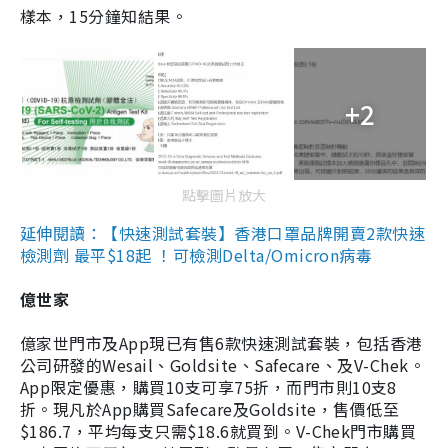
樣本，15分鐘知結果。
+2
點擊圖片放大
延伸閱讀：【快速測試套裝】香港口罩品牌開賣2款快速
檢測劑 最平$18起 ！可檢測Delta/Omicron病毒
億世家
億家世門市及App現已有售6款快速測試套裝，包括香港
公司研發的Wesail、Goldsite、Safecare、及V-Chek。
App限定優惠，購買10支可享75折，而門市則10支8
折。現凡於App購買Safecare及Goldsite，售價低至
$186.7，平均每支只需$18.6就買到。V-Chek門市購買