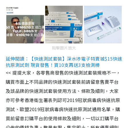
點擊圖片放大
延伸閱讀：【快速測試套裝】深水埗電子特賣城$15快速
抗原測試劑 現貨發售！買10支再送3支檢測棒
<< 提提大家，各零售商發售的快速測試套裝規格不一，
購買市面上不同品牌的快速測試套裝前請留意售賣平台
及該品牌的快速測試套裝使用方法、條款及細則，大家
亦可參考香港衞生署表列認可2019冠狀病毒病快速抗原
測試、歐盟2019冠狀病毒病快速抗原測試通用名單，購
買前留意訂購平台的使用條款及細則，一切以訂購平台
公佈的價錢為準。數量有限，售完即止；所有優惠細則