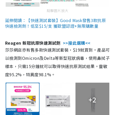
點擊圖片放大
延伸閱讀：【快速測試套裝】Good Mask發售3款抗原
快速檢測劑！低至$15/支 獲歐盟認證+無限購數量
Reagen 新冠抗原快速測試劑
>>按此選購<<
莎莎網店亦有售多款快速測試套裝，$19就買到。產品可
以檢測到Omicron及Delta等新型冠狀病毒，使用鼻拭子
樣本，只需15分鐘就可以取得快速抗原測試結果。靈敏
度95.2%，特異度98.1%。
+2