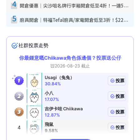
4
開倉優惠｜尖沙咀名牌行李箱開倉低至4折！一連5日 American Tourister/ace./Hallmark $200起！
5
廚具開倉｜特福Tefal廚具/家電開倉低至3折！$220起買平底鍋/炒鑊/湯煲！電飯煲/吸塵機/燙斗$418起