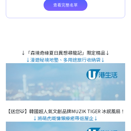
↓「森境奇緣夏日異想尋龍記」限定精品↓
↓漫遊秘境地墊、多用途旅行收納袋↓
【送您🐯】韓國超人氣文創品牌MUZIK TIGER 冰感風扇！
↓將萌虎嘅慵懶療癒帶返屋企↓