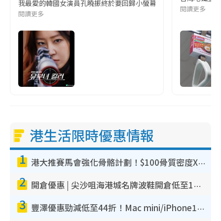
我最愛的韓國女演員孔曉振終於要回歸小螢幕啦!這次的劇本改編自同名
閱讀更多
閱讀更多
港生活限時優惠情報
1
港大推賽馬會強化骨骼計劃！$100骨質密度X光檢查 完成免費運動訓練送超市禮券！附參加資格
2
開倉優惠 | 尖沙咀海港城名牌波鞋開倉低至1折！On鞋$899起／Joy&Peace鞋履$98起
3
豐澤優惠勁減低至44折！Mac mini/iPhone17Pro大減價！廚房家電$220起