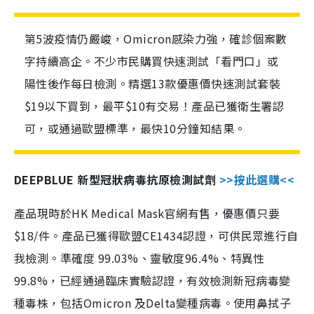
第5波疫情仍嚴峻，Omicron感染力強，確診個案數
字持續高企。不少市民購買快速測試「看門口」或
陽性後作每日檢測。精選13款優惠價快速測試套裝
$19以下買到，最平$10有交易！產品已獲衛生署認
可，或通過歐盟標準，最快10分鐘知結果。
DEEPBLUE 新型冠狀病毒抗原檢測試劑
>>按此選購<<
產品現時於HK Medical Mask官網有售，優惠價只要
$18/件。產品已獲得歐盟CE1434認證，可供民眾進行自
我檢測。準確度 99.03%、靈敏度96.4%、特異性
99.8%，已經通過臨床實驗認證，有效檢測新冠病毒變
種毒株，包括Omicron 及Delta變種病毒。使用鼻拭子