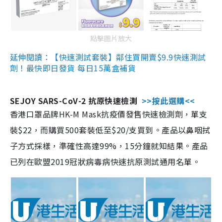
點擊圖片放大
延伸閱讀：【快速測試套裝】鄰住買開賣$9.9快速測試
劑！最快即日發貨 每日15萬盒補貨
SEJOY SARS-CoV-2 抗原快速檢測
>>按此選購<<
香港口罩品牌HK-M Mask抗疫價發售快速檢測劑，單支
裝$22，而購買500套裝低至$20/支買到。產品以鼻咽拭
子方式採樣，準確性高達99%，15分鐘就知結果。產品
已列在歐盟2019冠狀病毒病快速抗原測試通用名單。