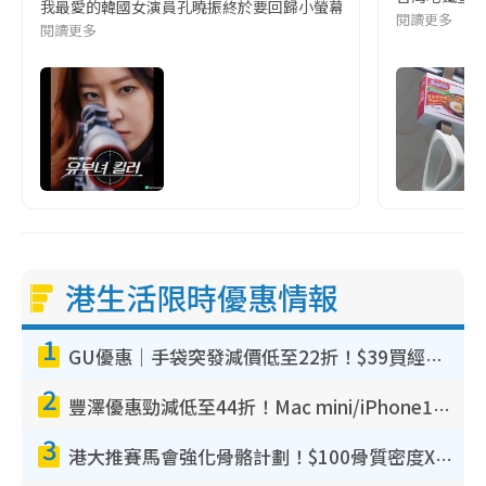
我最愛的韓國女演員孔曉振終於要回歸小螢幕啦!這次的劇本改編自同名
閱讀更多
閱讀更多
港生活限時優惠情報
1
GU優惠｜手袋突發減價低至22折！$39買經典波士頓包/餃子袋！飾物同步減價$29起！
2
豐澤優惠勁減低至44折！Mac mini/iPhone17Pro大減價！廚房家電$220起
3
港大推賽馬會強化骨骼計劃！$100骨質密度X光檢查 完成免費運動訓練送超市禮券！附參加資格