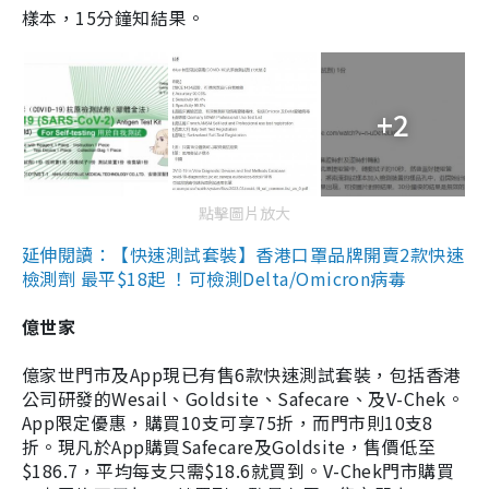
樣本，15分鐘知結果。
+2
點擊圖片放大
延伸閱讀：【快速測試套裝】香港口罩品牌開賣2款快速
檢測劑 最平$18起 ！可檢測Delta/Omicron病毒
億世家
億家世門市及App現已有售6款快速測試套裝，包括香港
公司研發的Wesail、Goldsite、Safecare、及V-Chek。
App限定優惠，購買10支可享75折，而門市則10支8
折。現凡於App購買Safecare及Goldsite，售價低至
$186.7，平均每支只需$18.6就買到。V-Chek門市購買