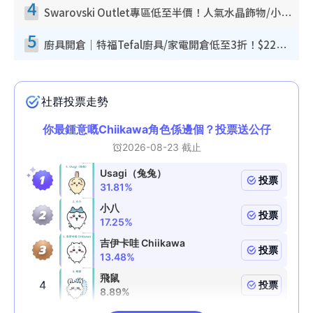
4
Swarovski Outlet專區低至半價！人氣水晶飾物/小擺設$138起！迪士尼款/水晶高跟鞋都有平
5
廚具開倉｜特福Tefal廚具/家電開倉低至3折！$220起買平底鍋/炒鑊/湯煲！電飯煲/吸塵機/燙斗$418起