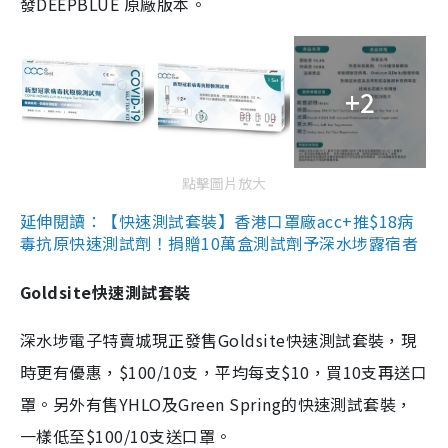
發DEEPBLUE 原廠版本。
+2
點擊圖片放大
延伸閱讀：【快速測試套裝】香港口罩廠acc+推$18病
毒抗原快速測試劑！捐贈10萬盒測試劑予深水埗露宿者
Goldsite快速測試套裝
深水埗電子特賣城現正發售Goldsite快速測試套裝，現
時更有優惠，$100/10支，平均每支$10，買10支再送口
罩。另外有售YHLO及Green Spring的快速測試套裝，
一樣低至$100/10支送口罩。