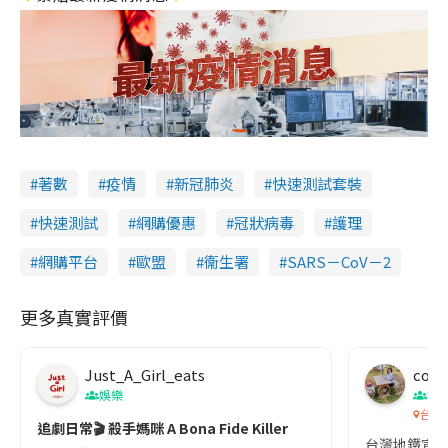
著數
疫情
新冠肺炎
快速測試套裝
快速測試
網購優惠
冠狀病毒
護理
網購平台
歐盟
衞生署
SARS－CoV－2
更多真實評價
Just_A_Girl_eats
co c
娛樂
吹
台灣
追劇日常🎬 殺手媽咪 A Bona Fide Killer
台灣地鐵宣