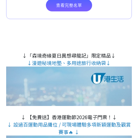
↓「森境奇緣夏日異想尋龍記」限定精品↓
↓漫遊秘境地墊、多用途旅行收納袋↓
↓ 【免費送】香港運動節2026電子門票！↓
↓ 設過百運動用品攤位 / 可現場體驗多項新穎運動及觀賞
賽事🔥 ↓