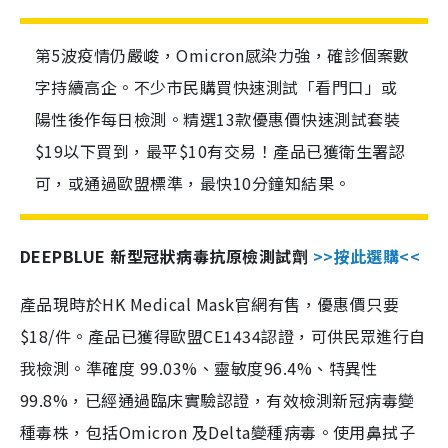
第5波疫情仍嚴峻，Omicron感染力強，確診個案數
字持續高企。不少市民購買快速測試「看門口」或
陽性後作每日檢測。精選13款優惠價快速測試套裝
$19以下買到，最平$10有交易！產品已獲衛生署認
可，或通過歐盟標準，最快10分鐘知結果。
DEEPBLUE 新型冠狀病毒抗原檢測試劑
>>按此選購<<
產品現時於HK Medical Mask官網有售，優惠價只要
$18/件。產品已獲得歐盟CE1434認證，可供民眾進行自
我檢測。準確度 99.03%、靈敏度96.4%、特異性
99.8%，已經通過臨床實驗認證，有效檢測新冠病毒變
種毒株，包括Omicron 及Delta變種病毒。使用鼻拭子