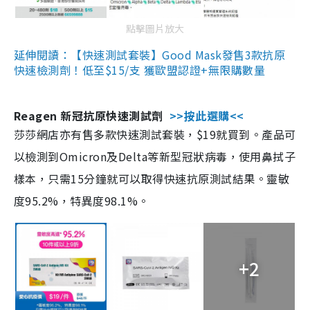
點擊圖片放大
延伸閱讀：【快速測試套裝】Good Mask發售3款抗原
快速檢測劑！低至$15/支 獲歐盟認證+無限購數量
Reagen 新冠抗原快速測試劑
>>按此選購<<
莎莎網店亦有售多款快速測試套裝，$19就買到。產品可
以檢測到Omicron及Delta等新型冠狀病毒，使用鼻拭子
樣本，只需15分鐘就可以取得快速抗原測試結果。靈敏
度95.2%，特異度98.1%。
+2