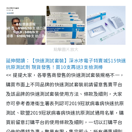
點擊圖片放大
延伸閱讀：【快速測試套裝】深水埗電子特賣城$15快速
抗原測試劑 現貨發售！買10支再送3支檢測棒
<< 提提大家，各零售商發售的快速測試套裝規格不一，
購買市面上不同品牌的快速測試套裝前請留意售賣平台
及該品牌的快速測試套裝使用方法、條款及細則，大家
亦可參考香港衞生署表列認可2019冠狀病毒病快速抗原
測試、歐盟2019冠狀病毒病快速抗原測試通用名單，購
買前留意訂購平台的使用條款及細則，一切以訂購平台
公佈的價錢為準。數量有限，售完即止；所有優惠細則