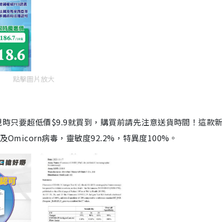
點擊圖片放大
劑，現時只要超低價$9.9就買到，購買前請先注意送貨時間！這款
Omicorn病毒，靈敏度92.2%，特異度100%。