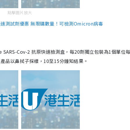
點擊圖片放大
測試劑優惠 無限購數量！可檢測Omicron病毒
are SARS-Cov-2 抗原快速檢測盒，每20劑獨立包裝為1個單位
5。產品以鼻拭子採樣，10至15分鐘知結果。