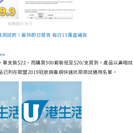
點擊圖片放大
速測試劑！最快即日發貨 每日15萬盒補貨
<<
，單支裝$22，而購買500套裝低至$20/支買到。產品以鼻咽
品已列在歐盟2019冠狀病毒病快速抗原測試通用名單。