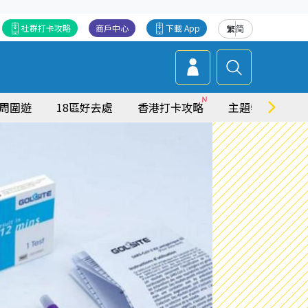
社群打卡攻略
商戶中心
下載 App
繁
简
周圍遊
18區好去處
香港打卡攻略
主題特集