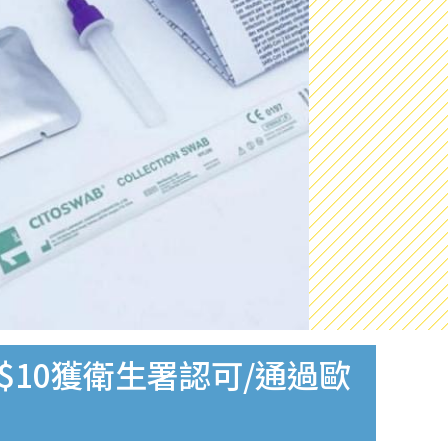
$10獲衛生署認可/通過歐