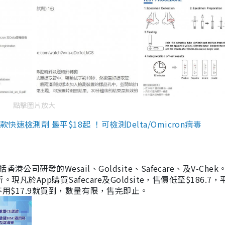
點擊圖片放大
檢測劑 最平$18起 ！可檢測Delta/Omicron病毒
研發的Wesail、Goldsite、Safecare、及V-Chek。
凡於App購買Safecare及Goldsite，售價低至$186.7
均不用$17.9就買到，數量有限，售完即止。