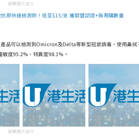
點擊圖片放大
3款抗原快速檢測劑！低至$15/支 獲歐盟認證+無限購數量
品可以檢測到Omicron及Delta等新型冠狀病毒，使用鼻拭
度95.2%，特異度98.1%。
點擊圖片放大