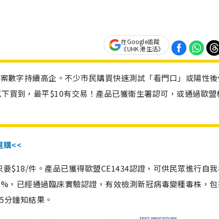
在Google追蹤
《UHK 港生活》
診個案數字持續高企。不少市民購買快速測試「看門口」或陽性後
以下買到，最平$10有交易！產品已獲衛生署認可，或通過歐盟
選購<<
惠價只要$18/件。產品已獲得歐盟CE1434認證，可供民眾進行自
性99.8%，已經通過臨床實驗認證，有效檢測新冠病毒變種毒株，
，15分鐘知結果。