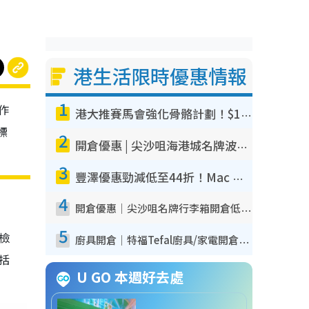
港生活限時優惠情報
1
作
港大推賽馬會強化骨骼計劃！$100骨質密度X光檢查 完成免費運動訓練送超市禮券！附參加資格
標
2
開倉優惠 | 尖沙咀海港城名牌波鞋開倉低至1折！On鞋$899起／Joy&Peace鞋履$98起
3
豐澤優惠勁減低至44折！Mac mini/iPhone17Pro大減價！廚房家電$220起
4
開倉優惠｜尖沙咀名牌行李箱開倉低至4折！一連5日 American Tourister/ace./Hallmark $200起！
5
我檢
廚具開倉｜特福Tefal廚具/家電開倉低至3折！$220起買平底鍋/炒鑊/湯煲！電飯煲/吸塵機/燙斗$418起
包括
U GO 本週好去處