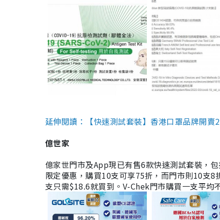
延伸閱讀：【快速測試套裝】香港口罩品牌開賣2款快速
億世家
億家世門市及App現已有售6款快速測試套裝，包括香港公司
限定優惠，購買10支可享75折，而門市則10支8折。現
支只需$18.6就買到。V-Chek門市購買一支平