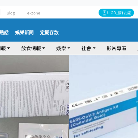
Blog
e-zone
U GO搵好去處
熱話
娛樂新聞
定期存款
情報
飲食情報
娛樂
社會
影片專區