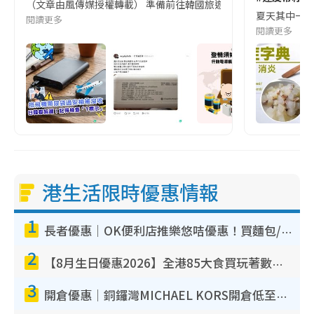
（文章由風傳媒授權轉載） 準備前往韓國旅遊的民眾，近期要特別留
夏天其中一種時
閱讀更多
閱讀更多
港生活限時優惠情報
1
長者優惠｜OK便利店推樂悠咭優惠！買麵包/牛奶/保健品拍卡即減
2
【8月生日優惠2026】全港85大食買玩著數攻略 自助餐/火鍋放題同行免費＋誠品/DONKI送現金券
3
開倉優惠｜銅鑼灣MICHAEL KORS開倉低至17折！直擊$500起買手袋/銀包/鞋款 必買經典Jet Set系列