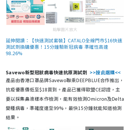
點擊圖片放大
延伸閱讀：【快速測試套裝】CATALO全線門市$16快速
測試劑換購優惠！15分鐘驗新冠病毒 準確性高達
98.26%
Savewo新型冠狀病毒快速抗原測試劑
>>按此選購<<
產品由香港口罩品牌Savewo聯乘DEEPBLUE合作推出，
抗疫優惠價低至$18買到。產品已獲得歐盟CE認證，主
要以採集鼻液樣本作檢測，能有效檢測Omicron及Delta
變種病毒，準確度達至99%，最快15分鐘就能知道檢測
結果。