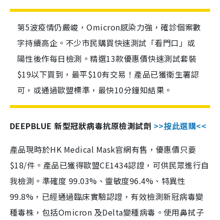
第5波疫情仍嚴峻，Omicron感染力強，確診個案數
字持續高企。不少市民購買快速測試「看門口」或
陽性後作每日檢測。精選13款優惠價快速測試套裝
$19以下買到，最平$10有交易！產品已獲衛生署認
可，或通過歐盟標準，最快10分鐘知結果。
DEEPBLUE 新型冠狀病毒抗原檢測試劑
>>按此選購<<
產品現時於HK Medical Mask官網有售，優惠價只要
$18/件。產品已獲得歐盟CE1434認證，可供民眾進行自
我檢測。準確度 99.03%、靈敏度96.4%、特異性
99.8%，已經通過臨床實驗認證，有效檢測新冠病毒變
種毒株，包括Omicron 及Delta變種病毒。使用鼻拭子