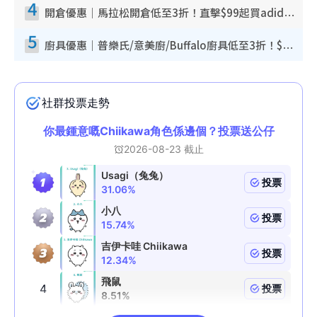
4
開倉優惠｜馬拉松開倉低至3折！直擊$99起買adidas／New Balance／Puma鞋款 STANLEY保溫杯劈價至$119起
5
廚具優惠｜普樂氏/意美廚/Buffalo廚具低至3折！$89起買煎鍋／炒鑊／個人鍋 同場小家電激減至$99起