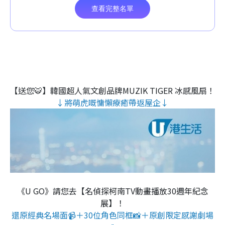
【送您🐯】韓國超人氣文創品牌MUZIK TIGER 冰感風扇！
↓將萌虎嘅慵懶療癒帶返屋企↓
《U GO》請您去【名偵探柯南TV動畫播放30週年紀念
展】！
還原經典名場面📹＋30位角色同框📸＋原創限定感謝劇場