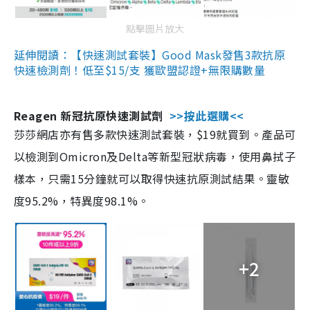
點擊圖片放大
延伸閱讀：【快速測試套裝】Good Mask發售3款抗原
快速檢測劑！低至$15/支 獲歐盟認證+無限購數量
Reagen 新冠抗原快速測試劑
>>按此選購<<
莎莎網店亦有售多款快速測試套裝，$19就買到。產品可
以檢測到Omicron及Delta等新型冠狀病毒，使用鼻拭子
樣本，只需15分鐘就可以取得快速抗原測試結果。靈敏
度95.2%，特異度98.1%。
+2