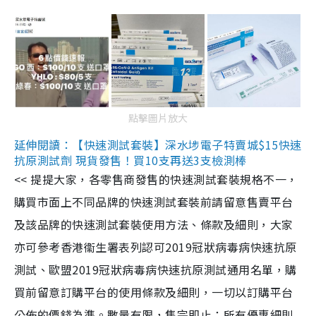
點擊圖片放大
延伸閱讀：【快速測試套裝】深水埗電子特賣城$15快速
抗原測試劑 現貨發售！買10支再送3支檢測棒
<< 提提大家，各零售商發售的快速測試套裝規格不一，
購買市面上不同品牌的快速測試套裝前請留意售賣平台
及該品牌的快速測試套裝使用方法、條款及細則，大家
亦可參考香港衞生署表列認可2019冠狀病毒病快速抗原
測試、歐盟2019冠狀病毒病快速抗原測試通用名單，購
買前留意訂購平台的使用條款及細則，一切以訂購平台
公佈的價錢為準。數量有限，售完即止；所有優惠細則