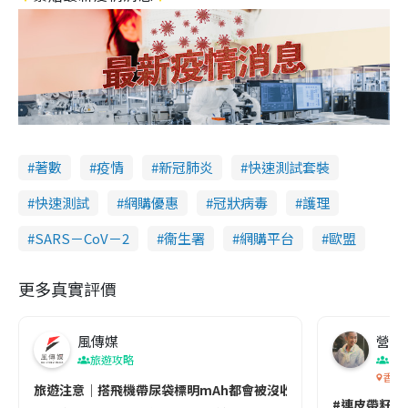
著數
疫情
新冠肺炎
快速測試套裝
快速測試
網購優惠
冠狀病毒
護理
SARS－CoV－2
衞生署
網購平台
歐盟
更多真實評價
風傳媒
營養教
旅遊攻略
生
香港
旅遊注意｜搭飛機帶尿袋標明mAh都會被沒收😱出發前切記檢查「1
#連皮帶籽都