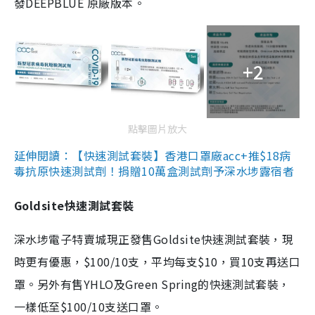
發DEEPBLUE 原廠版本。
+2
點擊圖片放大
延伸閱讀：【快速測試套裝】香港口罩廠acc+推$18病
毒抗原快速測試劑！捐贈10萬盒測試劑予深水埗露宿者
Goldsite快速測試套裝
深水埗電子特賣城現正發售Goldsite快速測試套裝，現
時更有優惠，$100/10支，平均每支$10，買10支再送口
罩。另外有售YHLO及Green Spring的快速測試套裝，
一樣低至$100/10支送口罩。