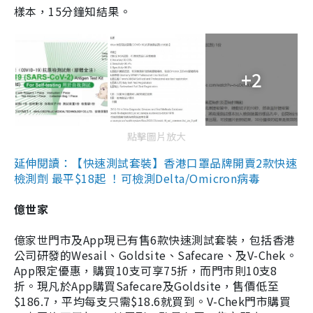
樣本，15分鐘知結果。
+2
點擊圖片放大
延伸閱讀：【快速測試套裝】香港口罩品牌開賣2款快速
檢測劑 最平$18起 ！可檢測Delta/Omicron病毒
億世家
億家世門市及App現已有售6款快速測試套裝，包括香港
公司研發的Wesail、Goldsite、Safecare、及V-Chek。
App限定優惠，購買10支可享75折，而門市則10支8
折。現凡於App購買Safecare及Goldsite，售價低至
$186.7，平均每支只需$18.6就買到。V-Chek門市購買