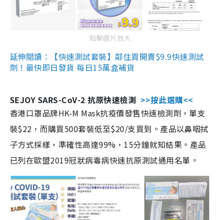
點擊圖片放大
延伸閱讀：【快速測試套裝】鄰住買開賣$9.9快速測試
劑！最快即日發貨 每日15萬盒補貨
SEJOY SARS-CoV-2 抗原快速檢測
>>按此選購<<
香港口罩品牌HK-M Mask抗疫價發售快速檢測劑，單支
裝$22，而購買500套裝低至$20/支買到。產品以鼻咽拭
子方式採樣，準確性高達99%，15分鐘就知結果。產品
已列在歐盟2019冠狀病毒病快速抗原測試通用名單。