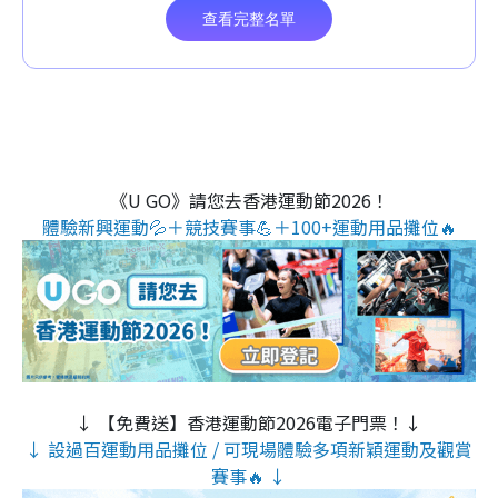
《U GO》請您去香港運動節2026！
體驗新興運動💦＋競技賽事💪＋100+運動用品攤位🔥
↓ 【免費送】香港運動節2026電子門票！↓
↓ 設過百運動用品攤位 / 可現場體驗多項新穎運動及觀賞
賽事🔥 ↓