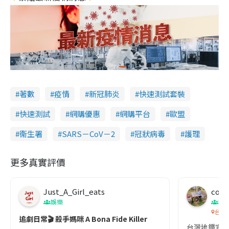
著數
疫情
新冠肺炎
快速測試套裝
快速測試
網購優惠
網購平台
歐盟
衞生署
SARS－CoV－2
冠狀病毒
護理
更多真實評價
Just_A_Girl_eats
co c
娛樂
吹
台灣
追劇日常🎬 殺手媽咪 A Bona Fide Killer
台灣地鐵宣