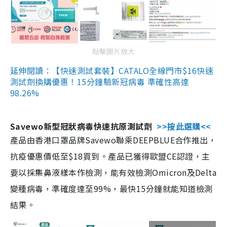
點擊圖片放大
延伸閱讀：【快速測試套裝】CATALO全線門市$16快速
測試劑換購優惠！15分鐘驗新冠病毒 準確性高達
98.26%
Savewo新型冠狀病毒快速抗原測試劑
>>按此選購<<
產品由香港口罩品牌Savewo聯乘DEEPBLUE合作推出，
抗疫優惠價低至$18買到。產品已獲得歐盟CE認證，主
要以採集鼻液樣本作檢測，能有效檢測Omicron及Delta
變種病毒，準確度達至99%，最快15分鐘就能知道檢測
結果。