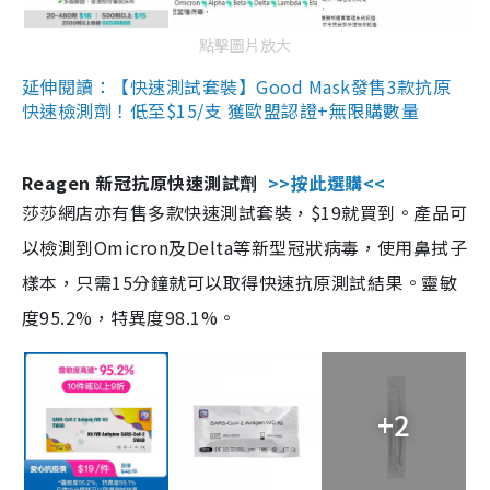
點擊圖片放大
延伸閱讀：【快速測試套裝】Good Mask發售3款抗原
快速檢測劑！低至$15/支 獲歐盟認證+無限購數量
Reagen 新冠抗原快速測試劑
>>按此選購<<
莎莎網店亦有售多款快速測試套裝，$19就買到。產品可
以檢測到Omicron及Delta等新型冠狀病毒，使用鼻拭子
樣本，只需15分鐘就可以取得快速抗原測試結果。靈敏
度95.2%，特異度98.1%。
+2