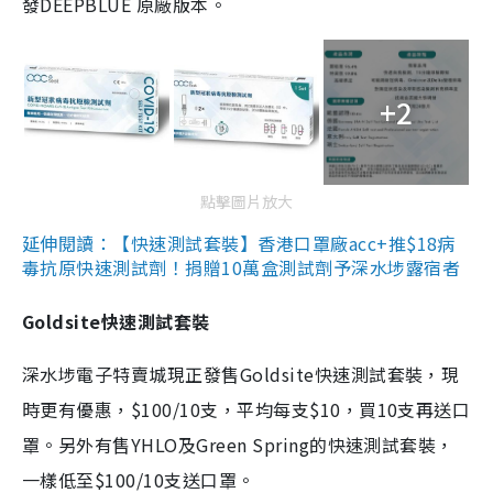
發DEEPBLUE 原廠版本。
+2
點擊圖片放大
延伸閱讀：【快速測試套裝】香港口罩廠acc+推$18病
毒抗原快速測試劑！捐贈10萬盒測試劑予深水埗露宿者
Goldsite快速測試套裝
深水埗電子特賣城現正發售Goldsite快速測試套裝，現
時更有優惠，$100/10支，平均每支$10，買10支再送口
罩。另外有售YHLO及Green Spring的快速測試套裝，
一樣低至$100/10支送口罩。