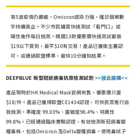
第5波疫情仍嚴峻，Omicron感染力強，確診個案數
字持續高企。不少市民購買快速測試「看門口」或
陽性後作每日檢測。精選13款優惠價快速測試套裝
$19以下買到，最平$10有交易！產品已獲衛生署認
可，或通過歐盟標準，最快10分鐘知結果。
DEEPBLUE 新型冠狀病毒抗原檢測試劑
>>按此選購<<
產品現時於HK Medical Mask官網有售，優惠價只要
$18/件。產品已獲得歐盟CE1434認證，可供民眾進行自
我檢測。準確度 99.03%、靈敏度96.4%、特異性
99.8%，已經通過臨床實驗認證，有效檢測新冠病毒變
種毒株，包括Omicron 及Delta變種病毒。使用鼻拭子