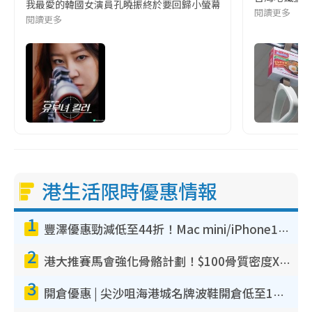
我最愛的韓國女演員孔曉振終於要回歸小螢幕啦!這次的劇本改編自同名
閱讀更多
閱讀更多
港生活限時優惠情報
1
豐澤優惠勁減低至44折！Mac mini/iPhone17Pro大減價！廚房家電$220起
2
港大推賽馬會強化骨骼計劃！$100骨質密度X光檢查 完成免費運動訓練送超市禮券！附參加資格
3
開倉優惠 | 尖沙咀海港城名牌波鞋開倉低至1折！On鞋$899起／Joy&Peace鞋履$98起