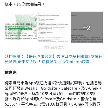
樣本，15分鐘知結果。
+2
點擊圖片放大
延伸閱讀：【快速測試套裝】香港口罩品牌開賣2款快速
檢測劑 最平$18起 ！可檢測Delta/Omicron病毒
億世家
億家世門市及App現已有售6款快速測試套裝，包括香港
公司研發的Wesail、Goldsite、Safecare、及V-Chek。
App限定優惠，購買10支可享75折，而門市則10支8
折。現凡於App購買Safecare及Goldsite，售價低至
$186.7，平均每支只需$18.6就買到。V-Chek門市購買