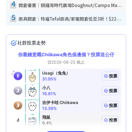
4
開倉優惠｜銅鑼灣時代廣場Doughnut/Campo Marzio開倉低至1折！背囊、書包、手袋劈價$200起
5
廚具開倉｜特福Tefal廚具/家電開倉低至3折！$220起買平底鍋/炒鑊/湯煲！電飯煲/吸塵機/燙斗$418起