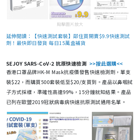
點擊圖片放大
延伸閱讀：【快速測試套裝】鄰住買開賣$9.9快速測試
劑！最快即日發貨 每日15萬盒補貨
SEJOY SARS-CoV-2 抗原快速檢測
>>按此選購<<
香港口罩品牌HK-M Mask抗疫價發售快速檢測劑，單支
裝$22，而購買500套裝低至$20/支買到。產品以鼻咽拭
子方式採樣，準確性高達99%，15分鐘就知結果。產品
已列在歐盟2019冠狀病毒病快速抗原測試通用名單。