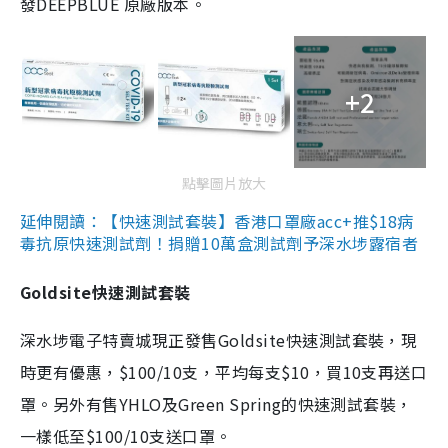
發DEEPBLUE 原廠版本。
+2
點擊圖片放大
延伸閱讀：【快速測試套裝】香港口罩廠acc+推$18病
毒抗原快速測試劑！捐贈10萬盒測試劑予深水埗露宿者
Goldsite快速測試套裝
深水埗電子特賣城現正發售Goldsite快速測試套裝，現
時更有優惠，$100/10支，平均每支$10，買10支再送口
罩。另外有售YHLO及Green Spring的快速測試套裝，
一樣低至$100/10支送口罩。