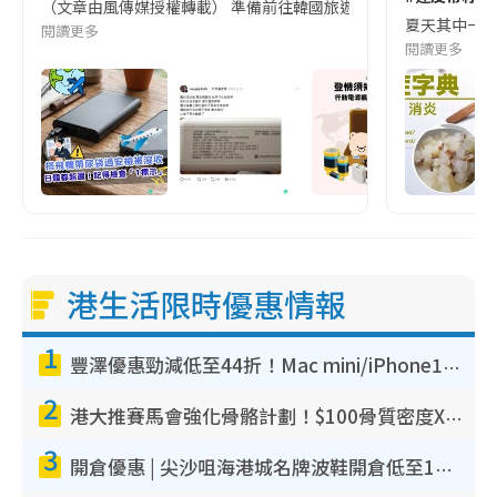
（文章由風傳媒授權轉載） 準備前往韓國旅遊的民眾，近期要特別留
夏天其中一種時
閱讀更多
閱讀更多
港生活限時優惠情報
1
豐澤優惠勁減低至44折！Mac mini/iPhone17Pro大減價！廚房家電$220起
2
港大推賽馬會強化骨骼計劃！$100骨質密度X光檢查 完成免費運動訓練送超市禮券！附參加資格
3
開倉優惠 | 尖沙咀海港城名牌波鞋開倉低至1折！On鞋$899起／Joy&Peace鞋履$98起