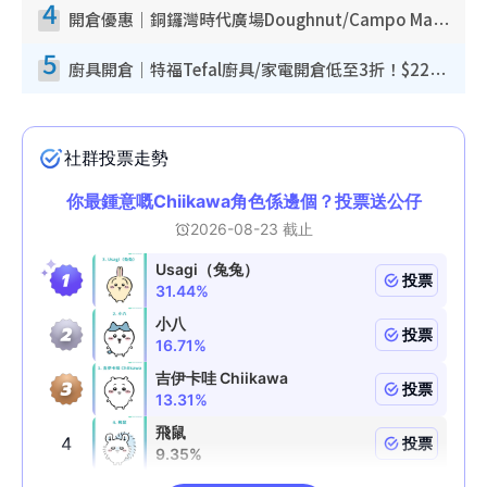
4
開倉優惠｜銅鑼灣時代廣場Doughnut/Campo Marzio開倉低至1折！背囊、書包、手袋劈價$200起
5
廚具開倉｜特福Tefal廚具/家電開倉低至3折！$220起買平底鍋/炒鑊/湯煲！電飯煲/吸塵機/燙斗$418起