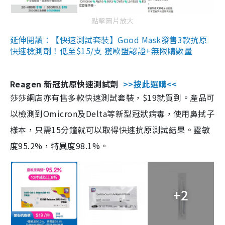
點擊圖片放大
延伸閱讀：【快速測試套裝】Good Mask發售3款抗原
快速檢測劑！低至$15/支 獲歐盟認證+無限購數量
Reagen 新冠抗原快速測試劑
>>按此選購<<
莎莎網店亦有售多款快速測試套裝，$19就買到。產品可
以檢測到Omicron及Delta等新型冠狀病毒，使用鼻拭子
樣本，只需15分鐘就可以取得快速抗原測試結果。靈敏
度95.2%，特異度98.1%。
+2