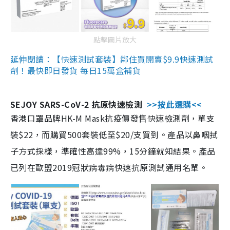
點擊圖片放大
延伸閱讀：【快速測試套裝】鄰住買開賣$9.9快速測試
劑！最快即日發貨 每日15萬盒補貨
SEJOY SARS-CoV-2 抗原快速檢測
>>按此選購<<
香港口罩品牌HK-M Mask抗疫價發售快速檢測劑，單支
裝$22，而購買500套裝低至$20/支買到。產品以鼻咽拭
子方式採樣，準確性高達99%，15分鐘就知結果。產品
已列在歐盟2019冠狀病毒病快速抗原測試通用名單。