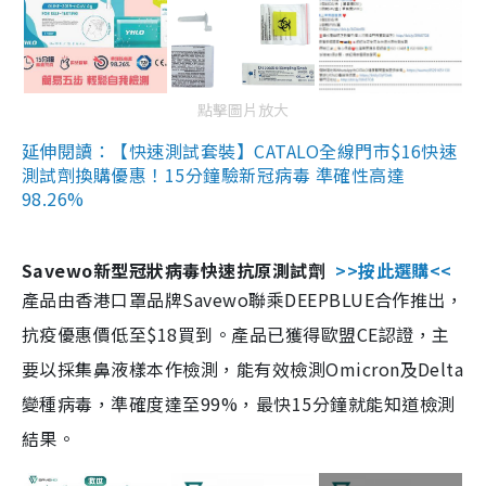
點擊圖片放大
延伸閱讀：【快速測試套裝】CATALO全線門市$16快速
測試劑換購優惠！15分鐘驗新冠病毒 準確性高達
98.26%
Savewo新型冠狀病毒快速抗原測試劑
>>按此選購<<
產品由香港口罩品牌Savewo聯乘DEEPBLUE合作推出，
抗疫優惠價低至$18買到。產品已獲得歐盟CE認證，主
要以採集鼻液樣本作檢測，能有效檢測Omicron及Delta
變種病毒，準確度達至99%，最快15分鐘就能知道檢測
結果。