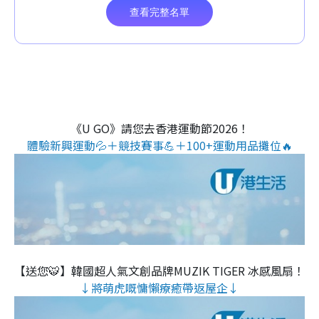
《U GO》請您去香港運動節2026！
體驗新興運動💦＋競技賽事💪＋100+運動用品攤位🔥
【送您🐯】韓國超人氣文創品牌MUZIK TIGER 冰感風扇！
↓將萌虎嘅慵懶療癒帶返屋企↓