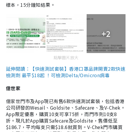
樣本，15分鐘知結果。
+2
點擊圖片放大
延伸閱讀：【快速測試套裝】香港口罩品牌開賣2款快速
檢測劑 最平$18起 ！可檢測Delta/Omicron病毒
億世家
億家世門市及App現已有售6款快速測試套裝，包括香港
公司研發的Wesail、Goldsite、Safecare、及V-Chek。
App限定優惠，購買10支可享75折，而門市則10支8
折。現凡於App購買Safecare及Goldsite，售價低至
$186.7，平均每支只需$18.6就買到。V-Chek門市購買