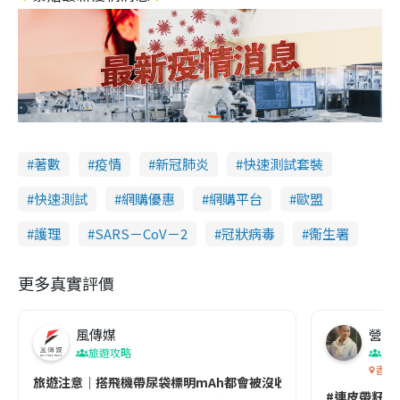
著數
疫情
新冠肺炎
快速測試套裝
快速測試
網購優惠
網購平台
歐盟
護理
SARS－CoV－2
冠狀病毒
衞生署
更多真實評價
風傳媒
營養教
旅遊攻略
生
香港
旅遊注意｜搭飛機帶尿袋標明mAh都會被沒收😱出發前切記檢查「1
#連皮帶籽都