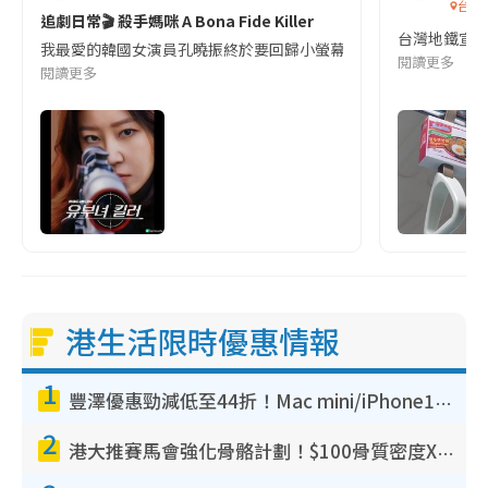
台灣
追劇日常🎬 殺手媽咪 A Bona Fide Killer
台灣地鐵宣
我最愛的韓國女演員孔曉振終於要回歸小螢幕啦!這次的劇本改編自同名
閱讀更多
閱讀更多
港生活限時優惠情報
1
豐澤優惠勁減低至44折！Mac mini/iPhone17Pro大減價！廚房家電$220起
2
港大推賽馬會強化骨骼計劃！$100骨質密度X光檢查 完成免費運動訓練送超市禮券！附參加資格