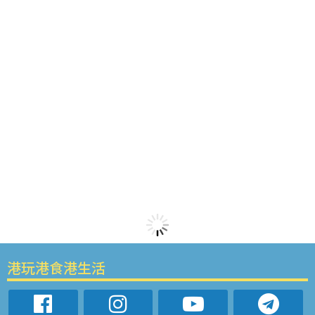
港玩港食港生活