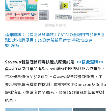
點擊圖片放大
延伸閱讀：【快速測試套裝】CATALO全線門市$16快速
測試劑換購優惠！15分鐘驗新冠病毒 準確性高達
98.26%
Savewo新型冠狀病毒快速抗原測試劑
>>按此選購<<
產品由香港口罩品牌Savewo聯乘DEEPBLUE合作推出，
抗疫優惠價低至$18買到。產品已獲得歐盟CE認證，主
要以採集鼻液樣本作檢測，能有效檢測Omicron及Delta
變種病毒，準確度達至99%，最快15分鐘就能知道檢測
結果。