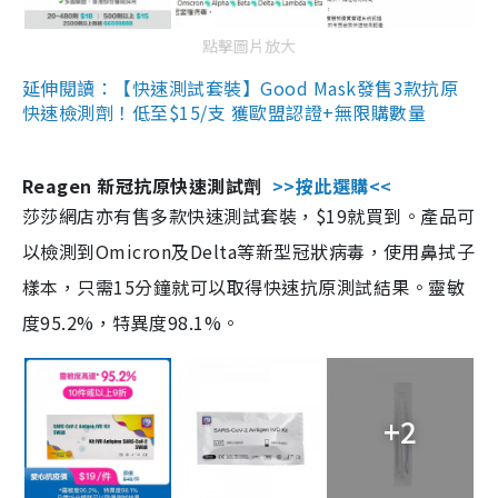
點擊圖片放大
延伸閱讀：【快速測試套裝】Good Mask發售3款抗原
快速檢測劑！低至$15/支 獲歐盟認證+無限購數量
Reagen 新冠抗原快速測試劑
>>按此選購<<
莎莎網店亦有售多款快速測試套裝，$19就買到。產品可
以檢測到Omicron及Delta等新型冠狀病毒，使用鼻拭子
樣本，只需15分鐘就可以取得快速抗原測試結果。靈敏
度95.2%，特異度98.1%。
+2