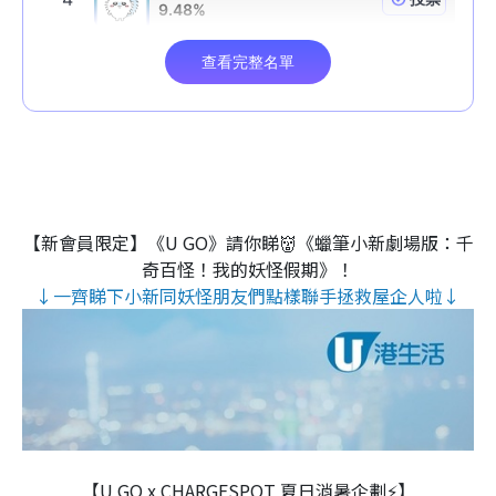
【新會員限定】《U GO》請你睇👹《蠟筆小新劇場版：千
奇百怪！我的妖怪假期》！
↓一齊睇下小新同妖怪朋友們點樣聯手拯救屋企人啦↓
【U GO x CHARGESPOT 夏日消暑企劃⚡】