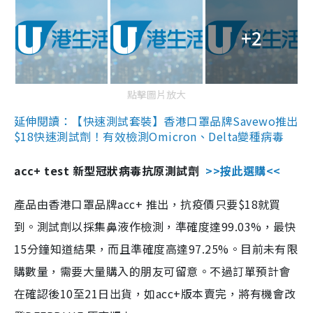
+2
點擊圖片放大
延伸閱讀：【快速測試套裝】香港口罩品牌Savewo推出
$18快速測試劑！有效檢測Omicron、Delta變種病毒
acc+ test 新型冠狀病毒抗原測試劑
>>按此選購<<
產品由香港口罩品牌acc+ 推出，抗疫價只要$18就買
到。測試劑以採集鼻液作檢測，準確度達99.03%，最快
15分鐘知道結果，而且準確度高達97.25%。目前未有限
購數量，需要大量購入的朋友可留意。不過訂單預計會
在確認後10至21日出貨，如acc+版本賣完，將有機會改