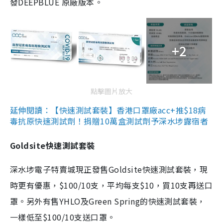
發DEEPBLUE 原廠版本。
+2
點擊圖片放大
延伸閱讀：【快速測試套裝】香港口罩廠acc+推$18病
毒抗原快速測試劑！捐贈10萬盒測試劑予深水埗露宿者
Goldsite快速測試套裝
深水埗電子特賣城現正發售Goldsite快速測試套裝，現
時更有優惠，$100/10支，平均每支$10，買10支再送口
罩。另外有售YHLO及Green Spring的快速測試套裝，
一樣低至$100/10支送口罩。