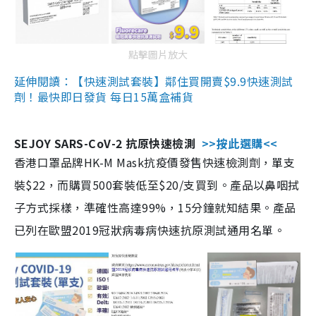
點擊圖片放大
延伸閱讀：【快速測試套裝】鄰住買開賣$9.9快速測試
劑！最快即日發貨 每日15萬盒補貨
SEJOY SARS-CoV-2 抗原快速檢測
>>按此選購<<
香港口罩品牌HK-M Mask抗疫價發售快速檢測劑，單支
裝$22，而購買500套裝低至$20/支買到。產品以鼻咽拭
子方式採樣，準確性高達99%，15分鐘就知結果。產品
已列在歐盟2019冠狀病毒病快速抗原測試通用名單。