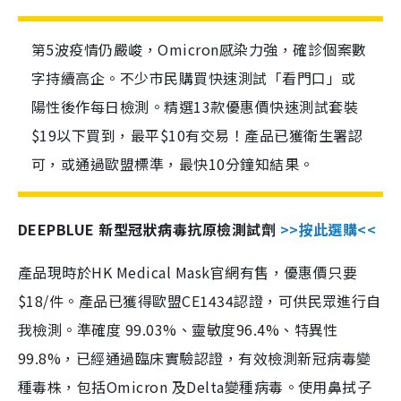
第5波疫情仍嚴峻，Omicron感染力強，確診個案數
字持續高企。不少市民購買快速測試「看門口」或
陽性後作每日檢測。精選13款優惠價快速測試套裝
$19以下買到，最平$10有交易！產品已獲衛生署認
可，或通過歐盟標準，最快10分鐘知結果。
DEEPBLUE 新型冠狀病毒抗原檢測試劑
>>按此選購<<
產品現時於HK Medical Mask官網有售，優惠價只要
$18/件。產品已獲得歐盟CE1434認證，可供民眾進行自
我檢測。準確度 99.03%、靈敏度96.4%、特異性
99.8%，已經通過臨床實驗認證，有效檢測新冠病毒變
種毒株，包括Omicron 及Delta變種病毒。使用鼻拭子