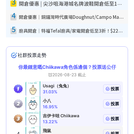
3
開倉優惠 | 尖沙咀海港城名牌波鞋開倉低至1折！On鞋$899起／Joy&Peace鞋履$98起
4
開倉優惠｜銅鑼灣時代廣場Doughnut/Campo Marzio開倉低至1折！背囊、書包、手袋劈價$200起
5
廚具開倉｜特福Tefal廚具/家電開倉低至3折！$220起買平底鍋/炒鑊/湯煲！電飯煲/吸塵機/燙斗$418起