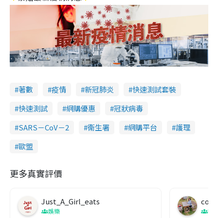
著數
疫情
新冠肺炎
快速測試套裝
快速測試
網購優惠
冠狀病毒
SARS－CoV－2
衞生署
網購平台
護理
歐盟
更多真實評價
Just_A_Girl_eats
co c
娛樂
吹