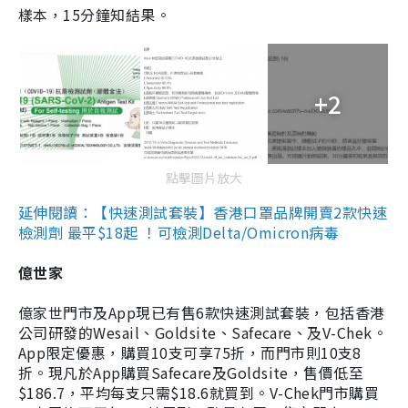
樣本，15分鐘知結果。
+2
點擊圖片放大
延伸閱讀：【快速測試套裝】香港口罩品牌開賣2款快速
檢測劑 最平$18起 ！可檢測Delta/Omicron病毒
億世家
億家世門市及App現已有售6款快速測試套裝，包括香港
公司研發的Wesail、Goldsite、Safecare、及V-Chek。
App限定優惠，購買10支可享75折，而門市則10支8
折。現凡於App購買Safecare及Goldsite，售價低至
$186.7，平均每支只需$18.6就買到。V-Chek門市購買