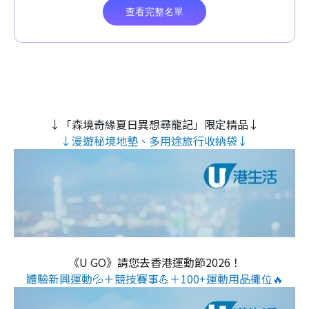
↓「森境奇緣夏日異想尋龍記」限定精品↓
↓漫遊秘境地墊、多用途旅行收納袋↓
《U GO》請您去香港運動節2026！
體驗新興運動💦＋競技賽事💪＋100+運動用品攤位🔥