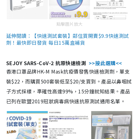
點擊圖片放大
延伸閱讀：【快速測試套裝】鄰住買開賣$9.9快速測試
劑！最快即日發貨 每日15萬盒補貨
SEJOY SARS-CoV-2 抗原快速檢測
>>按此選購<<
香港口罩品牌HK-M Mask抗疫價發售快速檢測劑，單支
裝$22，而購買500套裝低至$20/支買到。產品以鼻咽拭
子方式採樣，準確性高達99%，15分鐘就知結果。產品
已列在歐盟2019冠狀病毒病快速抗原測試通用名單。