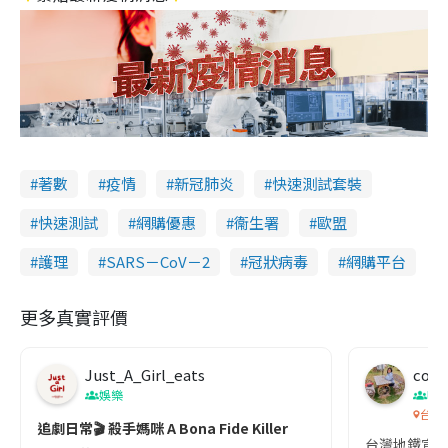
著數
疫情
新冠肺炎
快速測試套裝
快速測試
網購優惠
衞生署
歐盟
護理
SARS－CoV－2
冠狀病毒
網購平台
更多真實評價
Just_A_Girl_eats
co c
娛樂
吹
台灣
追劇日常🎬 殺手媽咪 A Bona Fide Killer
台灣地鐵宣