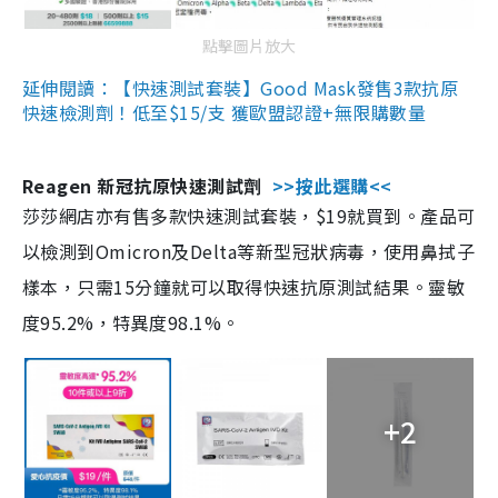
點擊圖片放大
延伸閱讀：【快速測試套裝】Good Mask發售3款抗原
快速檢測劑！低至$15/支 獲歐盟認證+無限購數量
Reagen 新冠抗原快速測試劑
>>按此選購<<
莎莎網店亦有售多款快速測試套裝，$19就買到。產品可
以檢測到Omicron及Delta等新型冠狀病毒，使用鼻拭子
樣本，只需15分鐘就可以取得快速抗原測試結果。靈敏
度95.2%，特異度98.1%。
+2