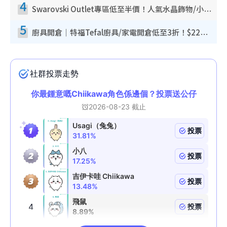
4
Swarovski Outlet專區低至半價！人氣水晶飾物/小擺設$138起！迪士尼款/水晶高跟鞋都有平
5
廚具開倉｜特福Tefal廚具/家電開倉低至3折！$220起買平底鍋/炒鑊/湯煲！電飯煲/吸塵機/燙斗$418起