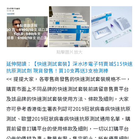
點擊圖片放大
延伸閱讀：【快速測試套裝】深水埗電子特賣城$15快速
抗原測試劑 現貨發售！買10支再送3支檢測棒
<< 提提大家，各零售商發售的快速測試套裝規格不一，
購買市面上不同品牌的快速測試套裝前請留意售賣平台
及該品牌的快速測試套裝使用方法、條款及細則，大家
亦可參考香港衞生署表列認可2019冠狀病毒病快速抗原
測試、歐盟2019冠狀病毒病快速抗原測試通用名單，購
買前留意訂購平台的使用條款及細則，一切以訂購平台
公佈的價錢為準。數量有限，售完即止；所有優惠細則