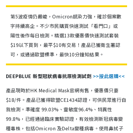
第5波疫情仍嚴峻，Omicron感染力強，確診個案數
字持續高企。不少市民購買快速測試「看門口」或
陽性後作每日檢測。精選13款優惠價快速測試套裝
$19以下買到，最平$10有交易！產品已獲衛生署認
可，或通過歐盟標準，最快10分鐘知結果。
DEEPBLUE 新型冠狀病毒抗原檢測試劑
>>按此選購<<
產品現時於HK Medical Mask官網有售，優惠價只要
$18/件。產品已獲得歐盟CE1434認證，可供民眾進行自
我檢測。準確度 99.03%、靈敏度96.4%、特異性
99.8%，已經通過臨床實驗認證，有效檢測新冠病毒變
種毒株，包括Omicron 及Delta變種病毒。使用鼻拭子