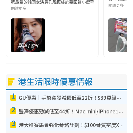
我最愛的韓國女演員孔曉振終於要回歸小螢幕啦!這次的劇本改編自同名
閱讀更多
閱讀更多
港生活限時優惠情報
1
GU優惠｜手袋突發減價低至22折！$39買經典波士頓包/餃子袋！飾物同步減價$29起！
2
豐澤優惠勁減低至44折！Mac mini/iPhone17Pro大減價！廚房家電$220起
3
港大推賽馬會強化骨骼計劃！$100骨質密度X光檢查 完成免費運動訓練送超市禮券！附參加資格