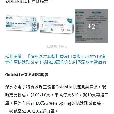
發DEEPBLUE 原廠版本。
+2
點擊圖片放大
延伸閱讀：【快速測試套裝】香港口罩廠acc+推$18病
毒抗原快速測試劑！捐贈10萬盒測試劑予深水埗露宿者
Goldsite快速測試套裝
深水埗電子特賣城現正發售Goldsite快速測試套裝，現
時更有優惠，$100/10支，平均每支$10，買10支再送口
罩。另外有售YHLO及Green Spring的快速測試套裝，
一樣低至$100/10支送口罩。