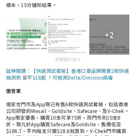
樣本，15分鐘知結果。
+2
點擊圖片放大
延伸閱讀：【快速測試套裝】香港口罩品牌開賣2款快速
檢測劑 最平$18起 ！可檢測Delta/Omicron病毒
億世家
億家世門市及App現已有售6款快速測試套裝，包括香港
公司研發的Wesail、Goldsite、Safecare、及V-Chek。
App限定優惠，購買10支可享75折，而門市則10支8
折。現凡於App購買Safecare及Goldsite，售價低至
$186.7，平均每支只需$18.6就買到。V-Chek門市購買