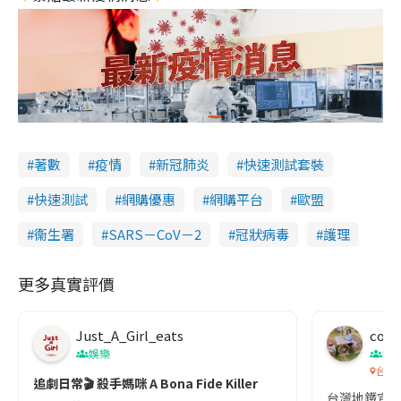
著數
疫情
新冠肺炎
快速測試套裝
快速測試
網購優惠
網購平台
歐盟
衞生署
SARS－CoV－2
冠狀病毒
護理
更多真實評價
Just_A_Girl_eats
co c
娛樂
吹
台灣
追劇日常🎬 殺手媽咪 A Bona Fide Killer
台灣地鐵宣