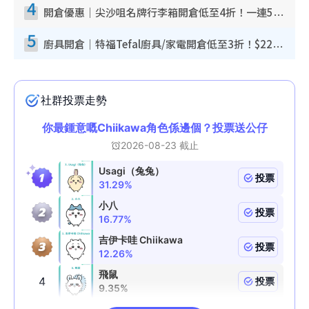
4
開倉優惠｜尖沙咀名牌行李箱開倉低至4折！一連5日 American Tourister/ace./Hallmark $200起！
5
廚具開倉｜特福Tefal廚具/家電開倉低至3折！$220起買平底鍋/炒鑊/湯煲！電飯煲/吸塵機/燙斗$418起