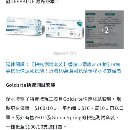
發DEEPBLUE 原廠版本。
+2
點擊圖片放大
延伸閱讀：【快速測試套裝】香港口罩廠acc+推$18病
毒抗原快速測試劑！捐贈10萬盒測試劑予深水埗露宿者
Goldsite快速測試套裝
深水埗電子特賣城現正發售Goldsite快速測試套裝，現
時更有優惠，$100/10支，平均每支$10，買10支再送口
罩。另外有售YHLO及Green Spring的快速測試套裝，
一樣低至$100/10支送口罩。