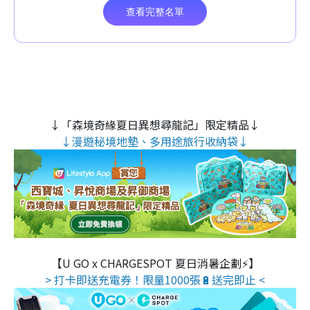
↓「森境奇緣夏日異想尋龍記」限定精品↓
↓漫遊秘境地墊、多用途旅行收納袋↓
【U GO x CHARGESPOT 夏日消暑企劃⚡】
> 打卡即送充電券！限量1000張🔋送完即止 <