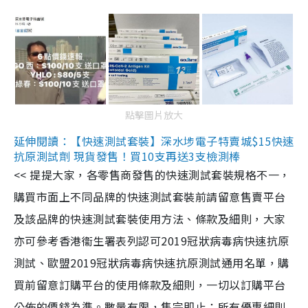
點擊圖片放大
延伸閱讀：【快速測試套裝】深水埗電子特賣城$15快速
抗原測試劑 現貨發售！買10支再送3支檢測棒
<< 提提大家，各零售商發售的快速測試套裝規格不一，
購買市面上不同品牌的快速測試套裝前請留意售賣平台
及該品牌的快速測試套裝使用方法、條款及細則，大家
亦可參考香港衞生署表列認可2019冠狀病毒病快速抗原
測試、歐盟2019冠狀病毒病快速抗原測試通用名單，購
買前留意訂購平台的使用條款及細則，一切以訂購平台
公佈的價錢為準。數量有限，售完即止；所有優惠細則