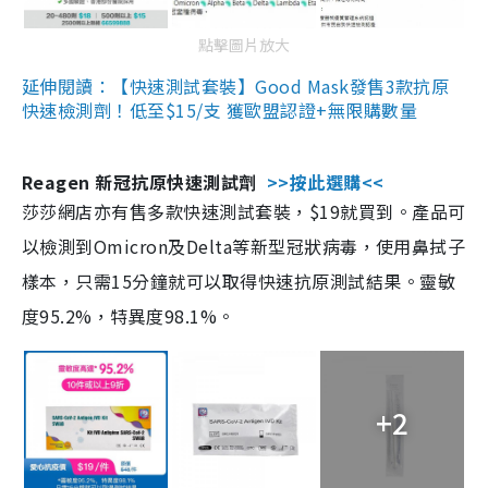
點擊圖片放大
延伸閱讀：【快速測試套裝】Good Mask發售3款抗原
快速檢測劑！低至$15/支 獲歐盟認證+無限購數量
Reagen 新冠抗原快速測試劑
>>按此選購<<
莎莎網店亦有售多款快速測試套裝，$19就買到。產品可
以檢測到Omicron及Delta等新型冠狀病毒，使用鼻拭子
樣本，只需15分鐘就可以取得快速抗原測試結果。靈敏
度95.2%，特異度98.1%。
+2