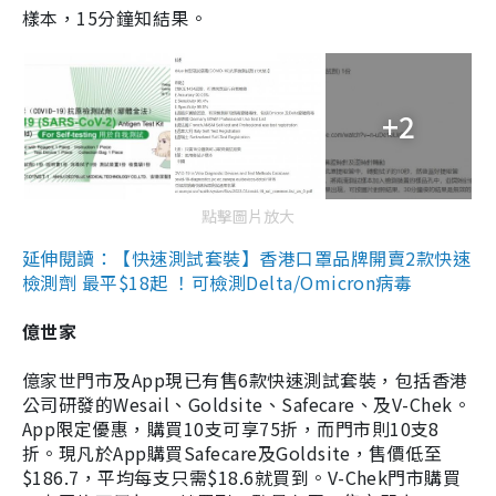
樣本，15分鐘知結果。
+2
點擊圖片放大
延伸閱讀：【快速測試套裝】香港口罩品牌開賣2款快速
檢測劑 最平$18起 ！可檢測Delta/Omicron病毒
億世家
億家世門市及App現已有售6款快速測試套裝，包括香港
公司研發的Wesail、Goldsite、Safecare、及V-Chek。
App限定優惠，購買10支可享75折，而門市則10支8
折。現凡於App購買Safecare及Goldsite，售價低至
$186.7，平均每支只需$18.6就買到。V-Chek門市購買