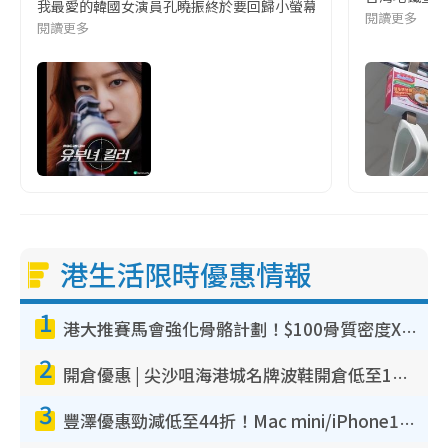
我最愛的韓國女演員孔曉振終於要回歸小螢幕啦!這次的劇本改編自同名
閱讀更多
閱讀更多
港生活限時優惠情報
1
港大推賽馬會強化骨骼計劃！$100骨質密度X光檢查 完成免費運動訓練送超市禮券！附參加資格
2
開倉優惠 | 尖沙咀海港城名牌波鞋開倉低至1折！On鞋$899起／Joy&Peace鞋履$98起
3
豐澤優惠勁減低至44折！Mac mini/iPhone17Pro大減價！廚房家電$220起