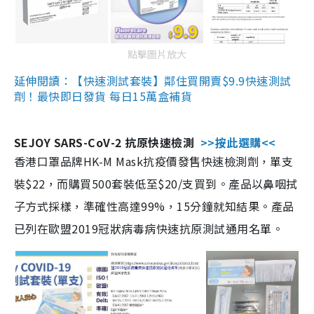
點擊圖片放大
延伸閱讀：【快速測試套裝】鄰住買開賣$9.9快速測試
劑！最快即日發貨 每日15萬盒補貨
SEJOY SARS-CoV-2 抗原快速檢測
>>按此選購<<
香港口罩品牌HK-M Mask抗疫價發售快速檢測劑，單支
裝$22，而購買500套裝低至$20/支買到。產品以鼻咽拭
子方式採樣，準確性高達99%，15分鐘就知結果。產品
已列在歐盟2019冠狀病毒病快速抗原測試通用名單。