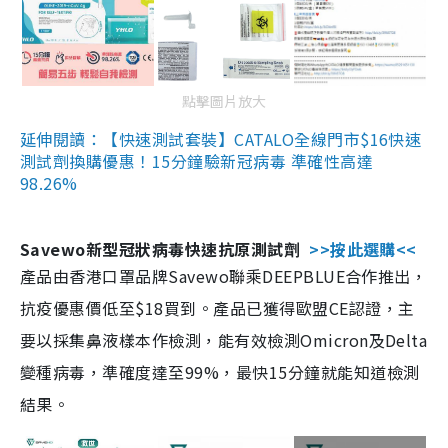
點擊圖片放大
延伸閱讀：【快速測試套裝】CATALO全線門市$16快速
測試劑換購優惠！15分鐘驗新冠病毒 準確性高達
98.26%
Savewo新型冠狀病毒快速抗原測試劑
>>按此選購<<
產品由香港口罩品牌Savewo聯乘DEEPBLUE合作推出，
抗疫優惠價低至$18買到。產品已獲得歐盟CE認證，主
要以採集鼻液樣本作檢測，能有效檢測Omicron及Delta
變種病毒，準確度達至99%，最快15分鐘就能知道檢測
結果。