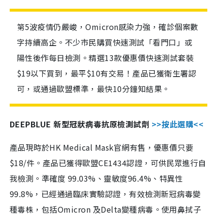
第5波疫情仍嚴峻，Omicron感染力強，確診個案數
字持續高企。不少市民購買快速測試「看門口」或
陽性後作每日檢測。精選13款優惠價快速測試套裝
$19以下買到，最平$10有交易！產品已獲衛生署認
可，或通過歐盟標準，最快10分鐘知結果。
DEEPBLUE 新型冠狀病毒抗原檢測試劑
>>按此選購<<
產品現時於HK Medical Mask官網有售，優惠價只要
$18/件。產品已獲得歐盟CE1434認證，可供民眾進行自
我檢測。準確度 99.03%、靈敏度96.4%、特異性
99.8%，已經通過臨床實驗認證，有效檢測新冠病毒變
種毒株，包括Omicron 及Delta變種病毒。使用鼻拭子