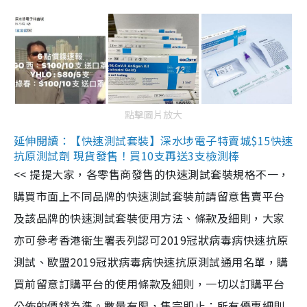
點擊圖片放大
延伸閱讀：【快速測試套裝】深水埗電子特賣城$15快速
抗原測試劑 現貨發售！買10支再送3支檢測棒
<< 提提大家，各零售商發售的快速測試套裝規格不一，
購買市面上不同品牌的快速測試套裝前請留意售賣平台
及該品牌的快速測試套裝使用方法、條款及細則，大家
亦可參考香港衞生署表列認可2019冠狀病毒病快速抗原
測試、歐盟2019冠狀病毒病快速抗原測試通用名單，購
買前留意訂購平台的使用條款及細則，一切以訂購平台
公佈的價錢為準。數量有限，售完即止；所有優惠細則