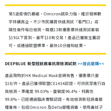
第5波疫情仍嚴峻，Omicron感染力強，確診個案數
字持續高企。不少市民購買快速測試「看門口」或
陽性後作每日檢測。精選13款優惠價快速測試套裝
$19以下買到，最平$10有交易！產品已獲衛生署認
可，或通過歐盟標準，最快10分鐘知結果。
DEEPBLUE 新型冠狀病毒抗原檢測試劑
>>按此選購<<
產品現時於HK Medical Mask官網有售，優惠價只要
$18/件。產品已獲得歐盟CE1434認證，可供民眾進行自
我檢測。準確度 99.03%、靈敏度96.4%、特異性
99.8%，已經通過臨床實驗認證，有效檢測新冠病毒變
種毒株，包括Omicron 及Delta變種病毒。使用鼻拭子