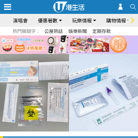
演唱會
優惠著數
玩樂情報
購物情報
熱門關鍵字：
公屋熱話
娛樂新聞
定期存款