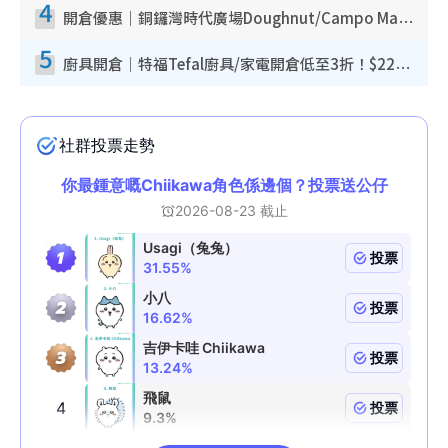
4
開倉優惠｜銅鑼灣時代廣場Doughnut/Campo Marzio開倉低至1折！背囊、書包、手袋劈價$200起
5
廚具開倉｜特福Tefal廚具/家電開倉低至3折！$220起買平底鍋/炒鑊/湯煲！電飯煲/吸塵機/燙斗$418起