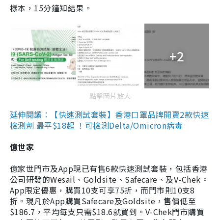
樣本，15分鐘知結果。
+2
點擊圖片放大
延伸閱讀：【快速測試套裝】香港口罩品牌開賣2款快速
檢測劑 最平$18起 ！可檢測Delta/Omicron病毒
億世家
億家世門市及App現已有售6款快速測試套裝，包括香港
公司研發的Wesail、Goldsite、Safecare、及V-Chek。
App限定優惠，購買10支可享75折，而門市則10支8
折。現凡於App購買Safecare及Goldsite，售價低至
$186.7，平均每支只需$18.6就買到。V-Chek門市購買