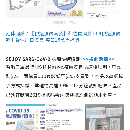
點擊圖片放大
延伸閱讀：【快速測試套裝】鄰住買開賣$9.9快速測試
劑！最快即日發貨 每日15萬盒補貨
SEJOY SARS-CoV-2 抗原快速檢測
>>按此選購<<
香港口罩品牌HK-M Mask抗疫價發售快速檢測劑，單支
裝$22，而購買500套裝低至$20/支買到。產品以鼻咽拭
子方式採樣，準確性高達99%，15分鐘就知結果。產品
已列在歐盟2019冠狀病毒病快速抗原測試通用名單。