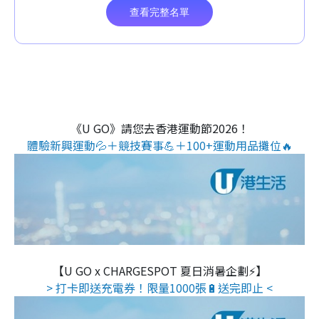
《U GO》請您去香港運動節2026！
體驗新興運動💦＋競技賽事💪＋100+運動用品攤位🔥
【U GO x CHARGESPOT 夏日消暑企劃⚡】
> 打卡即送充電券！限量1000張🔋送完即止 <