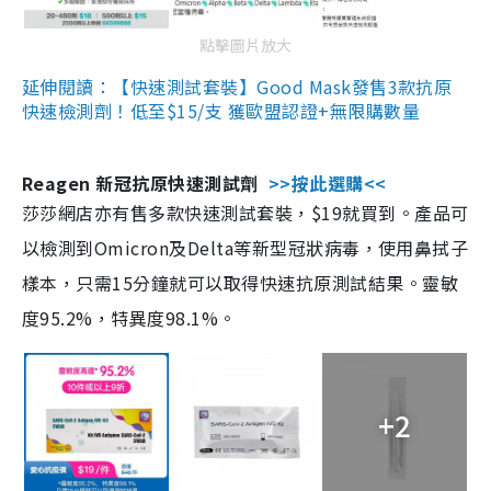
點擊圖片放大
延伸閱讀：【快速測試套裝】Good Mask發售3款抗原
快速檢測劑！低至$15/支 獲歐盟認證+無限購數量
Reagen 新冠抗原快速測試劑
>>按此選購<<
莎莎網店亦有售多款快速測試套裝，$19就買到。產品可
以檢測到Omicron及Delta等新型冠狀病毒，使用鼻拭子
樣本，只需15分鐘就可以取得快速抗原測試結果。靈敏
度95.2%，特異度98.1%。
+2