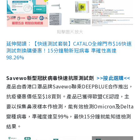
點擊圖片放大
延伸閱讀：【快速測試套裝】CATALO全線門市$16快速
測試劑換購優惠！15分鐘驗新冠病毒 準確性高達
98.26%
Savewo新型冠狀病毒快速抗原測試劑
>>按此選購<<
產品由香港口罩品牌Savewo聯乘DEEPBLUE合作推出，
抗疫優惠價低至$18買到。產品已獲得歐盟CE認證，主
要以採集鼻液樣本作檢測，能有效檢測Omicron及Delta
變種病毒，準確度達至99%，最快15分鐘就能知道檢測
結果。