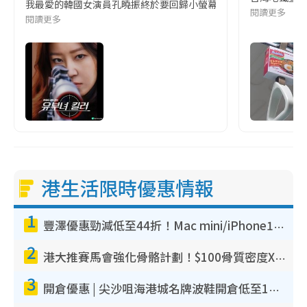
我最愛的韓國女演員孔曉振終於要回歸小螢幕啦!這次的劇本改編自同名
閱讀更多
閱讀更多
港生活限時優惠情報
1
豐澤優惠勁減低至44折！Mac mini/iPhone17Pro大減價！廚房家電$220起
2
港大推賽馬會強化骨骼計劃！$100骨質密度X光檢查 完成免費運動訓練送超市禮券！附參加資格
3
開倉優惠 | 尖沙咀海港城名牌波鞋開倉低至1折！On鞋$899起／Joy&Peace鞋履$98起