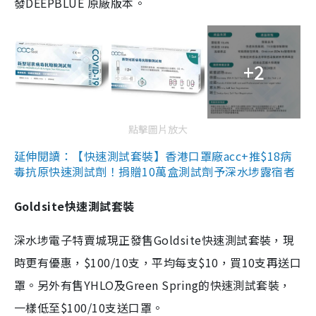
發DEEPBLUE 原廠版本。
+2
點擊圖片放大
延伸閱讀：【快速測試套裝】香港口罩廠acc+推$18病
毒抗原快速測試劑！捐贈10萬盒測試劑予深水埗露宿者
Goldsite快速測試套裝
深水埗電子特賣城現正發售Goldsite快速測試套裝，現
時更有優惠，$100/10支，平均每支$10，買10支再送口
罩。另外有售YHLO及Green Spring的快速測試套裝，
一樣低至$100/10支送口罩。