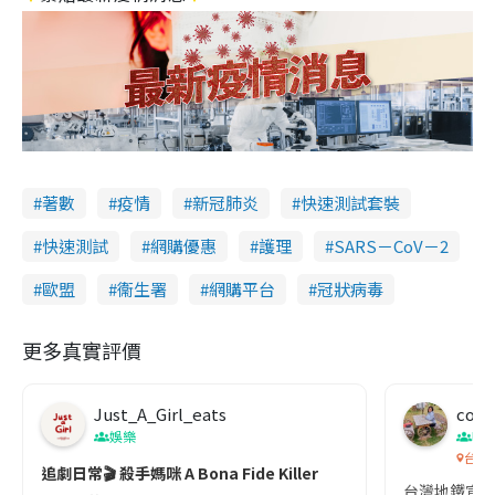
著數
疫情
新冠肺炎
快速測試套裝
快速測試
網購優惠
護理
SARS－CoV－2
歐盟
衞生署
網購平台
冠狀病毒
更多真實評價
Just_A_Girl_eats
co c
娛樂
吹
台灣
追劇日常🎬 殺手媽咪 A Bona Fide Killer
台灣地鐵宣