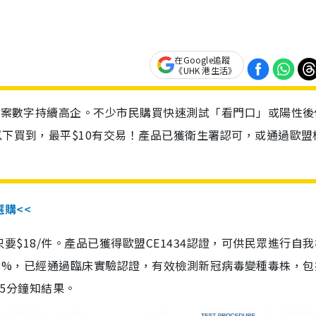
在Google追蹤
《UHK 港生活》
診個案數字持續高企。不少市民購買快速測試「看門口」或陽性後
以下買到，最平$10有交易！產品已獲衛生署認可，或通過歐盟
選購<<
惠價只要$18/件。產品已獲得歐盟CE1434認證，可供民眾進行自
性99.8%，已經通過臨床實驗認證，有效檢測新冠病毒變種毒株，
，15分鐘知結果。