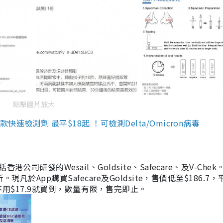
點擊圖片放大
檢測劑 最平$18起 ！可檢測Delta/Omicron病毒
研發的Wesail、Goldsite、Safecare、及V-Chek。
凡於App購買Safecare及Goldsite，售價低至$186.7
均不用$17.9就買到，數量有限，售完即止。