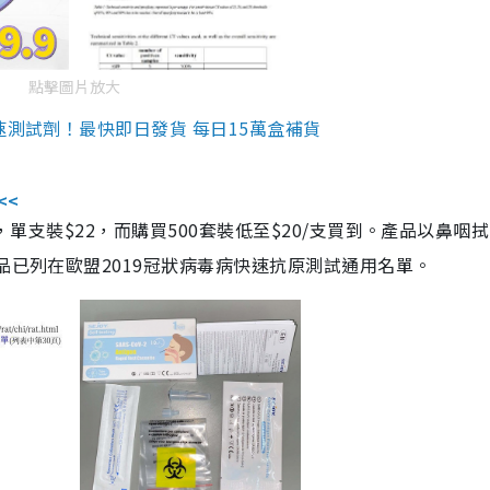
點擊圖片放大
速測試劑！最快即日發貨 每日15萬盒補貨
<<
，單支裝$22，而購買500套裝低至$20/支買到。產品以鼻咽
品已列在歐盟2019冠狀病毒病快速抗原測試通用名單。