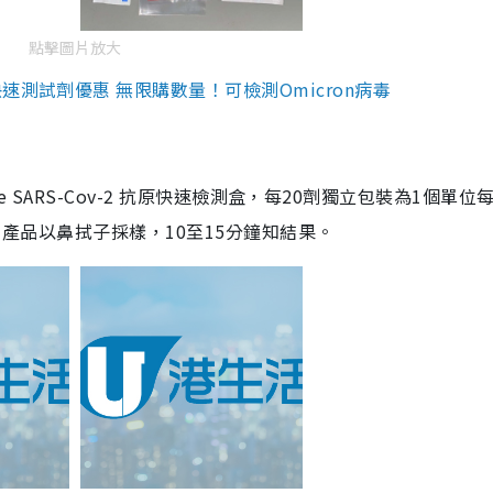
點擊圖片放大
測試劑優惠 無限購數量！可檢測Omicron病毒
are SARS-Cov-2 抗原快速檢測盒，每20劑獨立包裝為1個單位
5。產品以鼻拭子採樣，10至15分鐘知結果。