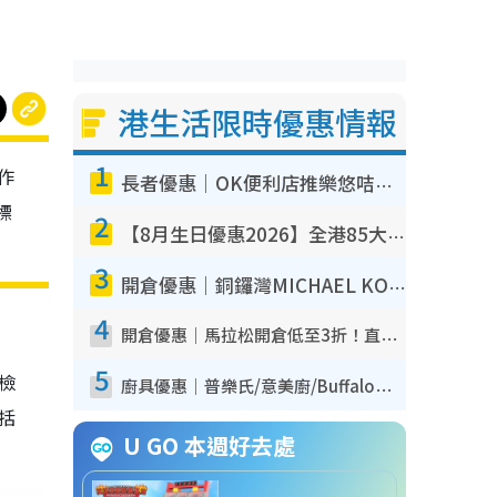
港生活限時優惠情報
1
作
長者優惠｜OK便利店推樂悠咭優惠！買麵包/牛奶/保健品拍卡即減
標
2
【8月生日優惠2026】全港85大食買玩著數攻略 自助餐/火鍋放題同行免費＋誠品/DONKI送現金券
3
開倉優惠｜銅鑼灣MICHAEL KORS開倉低至17折！直擊$500起買手袋/銀包/鞋款 必買經典Jet Set系列
4
開倉優惠｜馬拉松開倉低至3折！直擊$99起買adidas／New Balance／Puma鞋款 STANLEY保溫杯劈價至$119起
5
我檢
廚具優惠｜普樂氏/意美廚/Buffalo廚具低至3折！$89起買煎鍋／炒鑊／個人鍋 同場小家電激減至$99起
包括
U GO 本週好去處