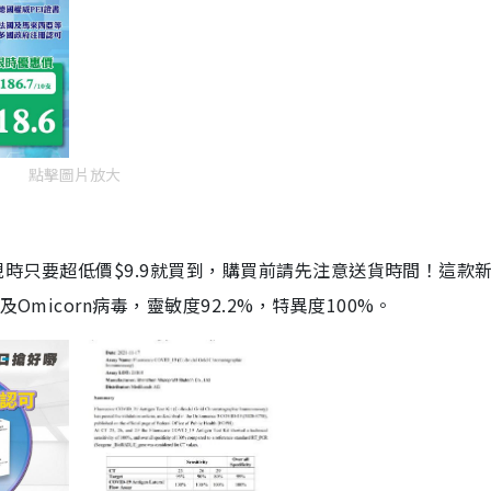
點擊圖片放大
劑，現時只要超低價$9.9就買到，購買前請先注意送貨時間！這款
Omicorn病毒，靈敏度92.2%，特異度100%。