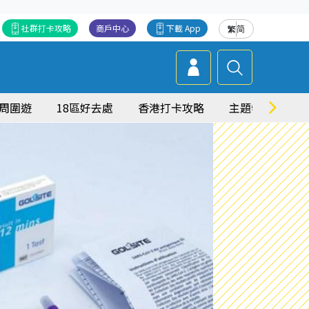
社群打卡攻略
商戶中心
下載 App
繁
简
周圍遊
18區好去處
香港打卡攻略
主題特集