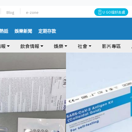
Blog
e-zone
U GO搵好去處
熱話
娛樂新聞
定期存款
情報
飲食情報
娛樂
社會
影片專區