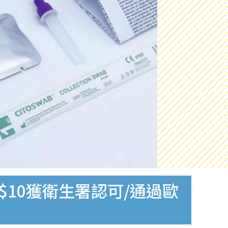
$10獲衛生署認可/通過歐