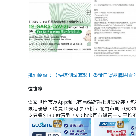
延伸閱讀：【快速測試套裝】香港口罩品牌開賣2款快速
億世家
億家世門市及App現已有售6款快速測試套裝，包括香港公司
限定優惠，購買10支可享75折，而門市則10支8折。現
支只需$18.6就買到。V-Chek門市購買一支平