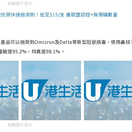
點擊圖片放大
3款抗原快速檢測劑！低至$15/支 獲歐盟認證+無限購數量
品可以檢測到Omicron及Delta等新型冠狀病毒，使用鼻拭
度95.2%，特異度98.1%。
點擊圖片放大