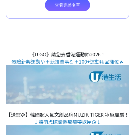
《U GO》請您去香港運動節2026！
體驗新興運動💦＋競技賽事💪＋100+運動用品攤位🔥
【送您🐯】韓國超人氣文創品牌MUZIK TIGER 冰感風扇！
↓將萌虎嘅慵懶療癒帶返屋企↓