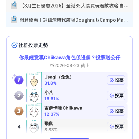
4
【8月生日優惠2026】全港85大食買玩著數攻略 自助餐/火鍋放題同行免費＋誠品/DONKI送現金券
5
開倉優惠｜銅鑼灣時代廣場Doughnut/Campo Marzio開倉低至1折！背囊、書包、手袋劈價$200起