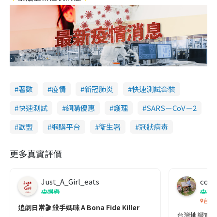
著數
疫情
新冠肺炎
快速測試套裝
快速測試
網購優惠
護理
SARS－CoV－2
歐盟
網購平台
衞生署
冠狀病毒
更多真實評價
Just_A_Girl_eats
co c
娛樂
吹
台灣
追劇日常🎬 殺手媽咪 A Bona Fide Killer
台灣地鐵宣