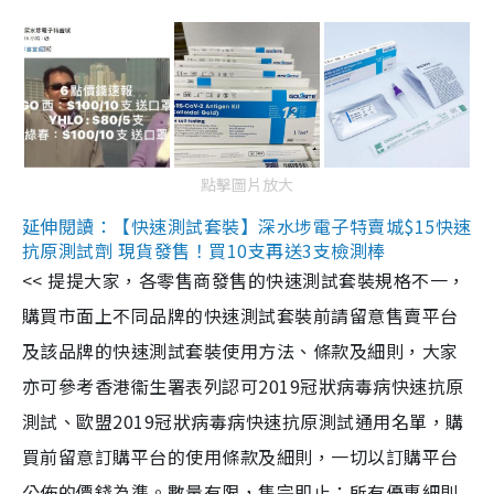
點擊圖片放大
延伸閱讀：【快速測試套裝】深水埗電子特賣城$15快速
抗原測試劑 現貨發售！買10支再送3支檢測棒
<< 提提大家，各零售商發售的快速測試套裝規格不一，
購買市面上不同品牌的快速測試套裝前請留意售賣平台
及該品牌的快速測試套裝使用方法、條款及細則，大家
亦可參考香港衞生署表列認可2019冠狀病毒病快速抗原
測試、歐盟2019冠狀病毒病快速抗原測試通用名單，購
買前留意訂購平台的使用條款及細則，一切以訂購平台
公佈的價錢為準。數量有限，售完即止；所有優惠細則