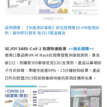
點擊圖片放大
延伸閱讀：【快速測試套裝】鄰住買開賣$9.9快速測試
劑！最快即日發貨 每日15萬盒補貨
SEJOY SARS-CoV-2 抗原快速檢測
>>按此選購<<
香港口罩品牌HK-M Mask抗疫價發售快速檢測劑，單支
裝$22，而購買500套裝低至$20/支買到。產品以鼻咽拭
子方式採樣，準確性高達99%，15分鐘就知結果。產品
已列在歐盟2019冠狀病毒病快速抗原測試通用名單。