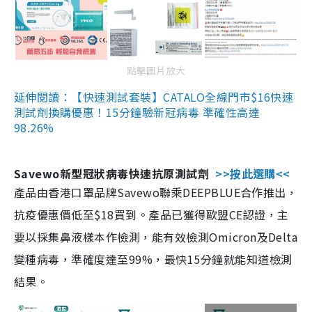
點擊圖片放大
延伸閱讀：【快速測試套裝】CATALO全線門市$16快速
測試劑換購優惠！15分鐘驗新冠病毒 準確性高達
98.26%
Savewo新型冠狀病毒快速抗原測試劑
>>按此選購<<
產品由香港口罩品牌Savewo聯乘DEEPBLUE合作推出，
抗疫優惠價低至$18買到。產品已獲得歐盟CE認證，主
要以採集鼻液樣本作檢測，能有效檢測Omicron及Delta
變種病毒，準確度達至99%，最快15分鐘就能知道檢測
結果。