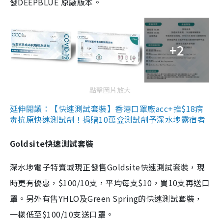
發DEEPBLUE 原廠版本。
+2
點擊圖片放大
延伸閱讀：【快速測試套裝】香港口罩廠acc+推$18病
毒抗原快速測試劑！捐贈10萬盒測試劑予深水埗露宿者
Goldsite快速測試套裝
深水埗電子特賣城現正發售Goldsite快速測試套裝，現
時更有優惠，$100/10支，平均每支$10，買10支再送口
罩。另外有售YHLO及Green Spring的快速測試套裝，
一樣低至$100/10支送口罩。