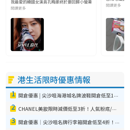
我最愛的韓國女演員孔曉振終於要回歸小螢幕啦!這次的劇本改編自同名
閱讀更多
閱讀更多
港生活限時優惠情報
1
開倉優惠 | 尖沙咀海港城名牌波鞋開倉低至1折！On鞋$899起／Joy&Peace鞋履$98起
2
CHANEL美妝限時減價低至3折！人氣粉底/唇膏/精華液低至$275！COCO香水都有平
3
開倉優惠｜尖沙咀名牌行李箱開倉低至4折！一連5日 American Tourister/ace./Hallmark $200起！