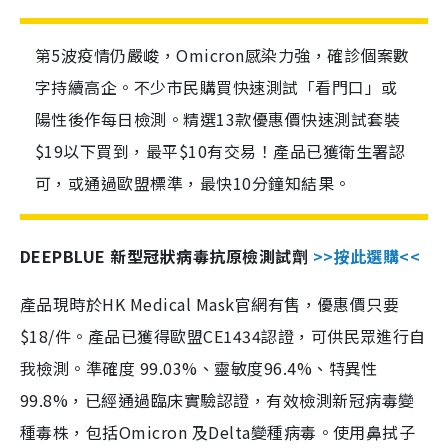
第5波疫情仍嚴峻，Omicron感染力強，確診個案數
字持續高企。不少市民購買快速測試「看門口」或
陽性後作每日檢測。精選13款優惠價快速測試套裝
$19以下買到，最平$10有交易！產品已獲衛生署認
可，或通過歐盟標準，最快10分鐘知結果。
DEEPBLUE 新型冠狀病毒抗原檢測試劑
>>按此選購<<
產品現時於HK Medical Mask官網有售，優惠價只要
$18/件。產品已獲得歐盟CE1434認證，可供民眾進行自
我檢測。準確度 99.03%、靈敏度96.4%、特異性
99.8%，已經通過臨床實驗認證，有效檢測新冠病毒變
種毒株，包括Omicron 及Delta變種病毒。使用鼻拭子