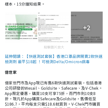
樣本，15分鐘知結果。
+2
點擊圖片放大
延伸閱讀：【快速測試套裝】香港口罩品牌開賣2款快速
檢測劑 最平$18起 ！可檢測Delta/Omicron病毒
億世家
億家世門市及App現已有售6款快速測試套裝，包括香港
公司研發的Wesail、Goldsite、Safecare、及V-Chek。
App限定優惠，購買10支可享75折，而門市則10支8
折。現凡於App購買Safecare及Goldsite，售價低至
$186.7，平均每支只需$18.6就買到。V-Chek門市購買