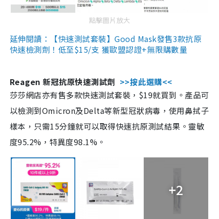
點擊圖片放大
延伸閱讀：【快速測試套裝】Good Mask發售3款抗原
快速檢測劑！低至$15/支 獲歐盟認證+無限購數量
Reagen 新冠抗原快速測試劑
>>按此選購<<
莎莎網店亦有售多款快速測試套裝，$19就買到。產品可
以檢測到Omicron及Delta等新型冠狀病毒，使用鼻拭子
樣本，只需15分鐘就可以取得快速抗原測試結果。靈敏
度95.2%，特異度98.1%。
+2