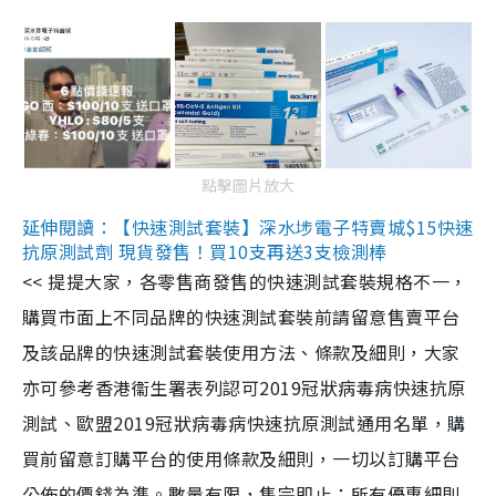
點擊圖片放大
延伸閱讀：【快速測試套裝】深水埗電子特賣城$15快速
抗原測試劑 現貨發售！買10支再送3支檢測棒
<< 提提大家，各零售商發售的快速測試套裝規格不一，
購買市面上不同品牌的快速測試套裝前請留意售賣平台
及該品牌的快速測試套裝使用方法、條款及細則，大家
亦可參考香港衞生署表列認可2019冠狀病毒病快速抗原
測試、歐盟2019冠狀病毒病快速抗原測試通用名單，購
買前留意訂購平台的使用條款及細則，一切以訂購平台
公佈的價錢為準。數量有限，售完即止；所有優惠細則