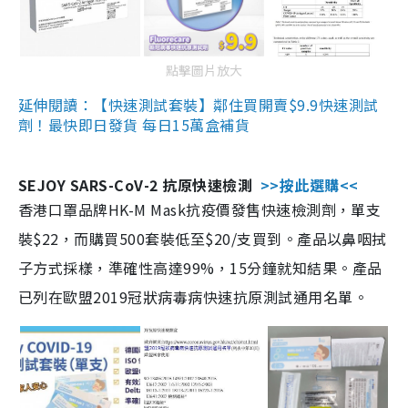
點擊圖片放大
延伸閱讀：【快速測試套裝】鄰住買開賣$9.9快速測試
劑！最快即日發貨 每日15萬盒補貨
SEJOY SARS-CoV-2 抗原快速檢測
>>按此選購<<
香港口罩品牌HK-M Mask抗疫價發售快速檢測劑，單支
裝$22，而購買500套裝低至$20/支買到。產品以鼻咽拭
子方式採樣，準確性高達99%，15分鐘就知結果。產品
已列在歐盟2019冠狀病毒病快速抗原測試通用名單。