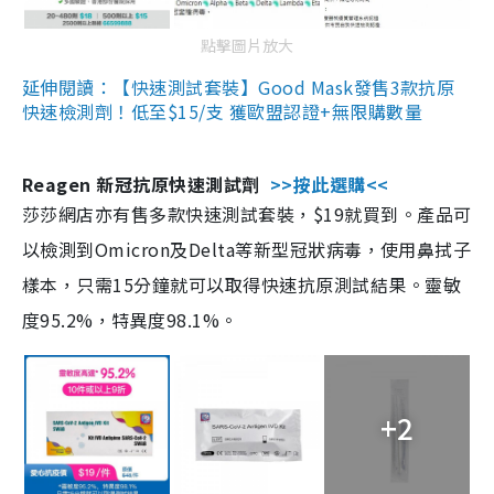
點擊圖片放大
延伸閱讀：【快速測試套裝】Good Mask發售3款抗原
快速檢測劑！低至$15/支 獲歐盟認證+無限購數量
Reagen 新冠抗原快速測試劑
>>按此選購<<
莎莎網店亦有售多款快速測試套裝，$19就買到。產品可
以檢測到Omicron及Delta等新型冠狀病毒，使用鼻拭子
樣本，只需15分鐘就可以取得快速抗原測試結果。靈敏
度95.2%，特異度98.1%。
+2