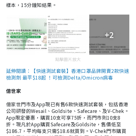
樣本，15分鐘知結果。
+2
點擊圖片放大
延伸閱讀：【快速測試套裝】香港口罩品牌開賣2款快速
檢測劑 最平$18起 ！可檢測Delta/Omicron病毒
億世家
億家世門市及App現已有售6款快速測試套裝，包括香港
公司研發的Wesail、Goldsite、Safecare、及V-Chek。
App限定優惠，購買10支可享75折，而門市則10支8
折。現凡於App購買Safecare及Goldsite，售價低至
$186.7，平均每支只需$18.6就買到。V-Chek門市購買