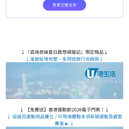
↓「森境奇緣夏日異想尋龍記」限定精品↓
↓漫遊秘境地墊、多用途旅行收納袋↓
↓ 【免費送】香港運動節2026電子門票！↓
↓ 設過百運動用品攤位 / 可現場體驗多項新穎運動及觀賞
賽事🔥 ↓