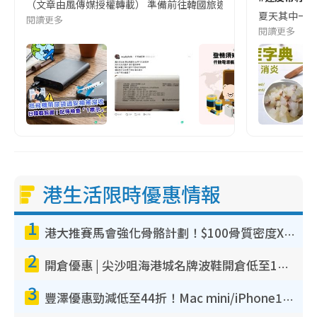
（文章由風傳媒授權轉載） 準備前往韓國旅遊的民眾，近期要特別留
夏天其中一種時
閱讀更多
閱讀更多
港生活限時優惠情報
1
港大推賽馬會強化骨骼計劃！$100骨質密度X光檢查 完成免費運動訓練送超市禮券！附參加資格
2
開倉優惠 | 尖沙咀海港城名牌波鞋開倉低至1折！On鞋$899起／Joy&Peace鞋履$98起
3
豐澤優惠勁減低至44折！Mac mini/iPhone17Pro大減價！廚房家電$220起