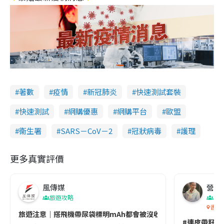
著數
疫情
新冠肺炎
快速測試套裝
快速測試
網購優惠
網購平台
歐盟
衞生署
SARS－CoV－2
冠狀病毒
護理
更多真實評價
風傳媒
營養教
旅遊攻略
生
香港
旅遊注意｜搭飛機帶尿袋標明mAh都會被沒收😱出發前切記檢查「1
#連皮帶籽都