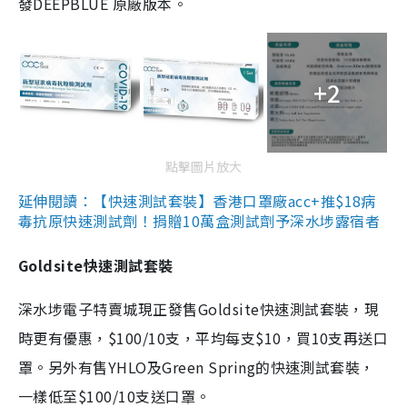
發DEEPBLUE 原廠版本。
+2
點擊圖片放大
延伸閱讀：【快速測試套裝】香港口罩廠acc+推$18病
毒抗原快速測試劑！捐贈10萬盒測試劑予深水埗露宿者
Goldsite快速測試套裝
深水埗電子特賣城現正發售Goldsite快速測試套裝，現
時更有優惠，$100/10支，平均每支$10，買10支再送口
罩。另外有售YHLO及Green Spring的快速測試套裝，
一樣低至$100/10支送口罩。