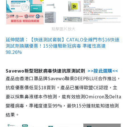
點擊圖片放大
延伸閱讀：【快速測試套裝】CATALO全線門市$16快速
測試劑換購優惠！15分鐘驗新冠病毒 準確性高達
98.26%
Savewo新型冠狀病毒快速抗原測試劑
>>按此選購<<
產品由香港口罩品牌Savewo聯乘DEEPBLUE合作推出，
抗疫優惠價低至$18買到。產品已獲得歐盟CE認證，主
要以採集鼻液樣本作檢測，能有效檢測Omicron及Delta
變種病毒，準確度達至99%，最快15分鐘就能知道檢測
結果。