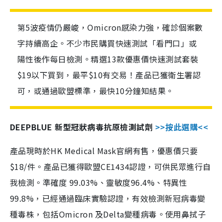
第5波疫情仍嚴峻，Omicron感染力強，確診個案數
字持續高企。不少市民購買快速測試「看門口」或
陽性後作每日檢測。精選13款優惠價快速測試套裝
$19以下買到，最平$10有交易！產品已獲衛生署認
可，或通過歐盟標準，最快10分鐘知結果。
DEEPBLUE 新型冠狀病毒抗原檢測試劑
>>按此選購<<
產品現時於HK Medical Mask官網有售，優惠價只要
$18/件。產品已獲得歐盟CE1434認證，可供民眾進行自
我檢測。準確度 99.03%、靈敏度96.4%、特異性
99.8%，已經通過臨床實驗認證，有效檢測新冠病毒變
種毒株，包括Omicron 及Delta變種病毒。使用鼻拭子