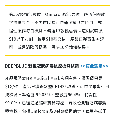
第5波疫情仍嚴峻，Omicron感染力強，確診個案數
字持續高企。不少市民購買快速測試「看門口」或
陽性後作每日檢測。精選13款優惠價快速測試套裝
$19以下買到，最平$10有交易！產品已獲衛生署認
可，或通過歐盟標準，最快10分鐘知結果。
DEEPBLUE 新型冠狀病毒抗原檢測試劑
>>按此選購<<
產品現時於HK Medical Mask官網有售，優惠價只要
$18/件。產品已獲得歐盟CE1434認證，可供民眾進行自
我檢測。準確度 99.03%、靈敏度96.4%、特異性
99.8%，已經通過臨床實驗認證，有效檢測新冠病毒變
種毒株，包括Omicron 及Delta變種病毒。使用鼻拭子