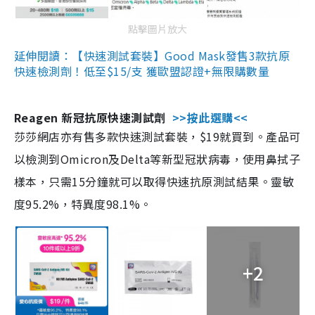
點擊圖片放大
延伸閱讀：【快速測試套裝】Good Mask發售3款抗原
快速檢測劑！低至$15/支 獲歐盟認證+無限購數量
Reagen 新冠抗原快速測試劑
>>按此選購<<
莎莎網店亦有售多款快速測試套裝，$19就買到。產品可
以檢測到Omicron及Delta等新型冠狀病毒，使用鼻拭子
樣本，只需15分鐘就可以取得快速抗原測試結果。靈敏
度95.2%，特異度98.1%。
+2