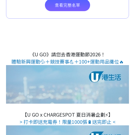
《U GO》請您去香港運動節2026！
體驗新興運動💦＋競技賽事💪＋100+運動用品攤位🔥
【U GO x CHARGESPOT 夏日消暑企劃⚡】
> 打卡即送充電券！限量1000張🔋送完即止 <