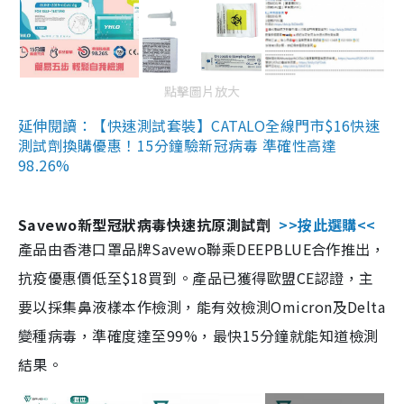
點擊圖片放大
延伸閱讀：【快速測試套裝】CATALO全線門市$16快速
測試劑換購優惠！15分鐘驗新冠病毒 準確性高達
98.26%
Savewo新型冠狀病毒快速抗原測試劑
>>按此選購<<
產品由香港口罩品牌Savewo聯乘DEEPBLUE合作推出，
抗疫優惠價低至$18買到。產品已獲得歐盟CE認證，主
要以採集鼻液樣本作檢測，能有效檢測Omicron及Delta
變種病毒，準確度達至99%，最快15分鐘就能知道檢測
結果。