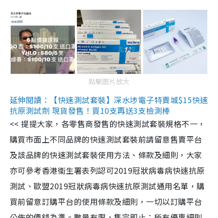
點擊圖片放大
延伸閱讀：【快速測試套裝】深水埗電子特賣城$15快速
抗原測試劑 現貨發售！買10支再送3支檢測棒
<< 提提大家，各零售商發售的快速測試套裝規格不一，
購買市面上不同品牌的快速測試套裝前請留意售賣平台
及該品牌的快速測試套裝使用方法、條款及細則，大家
亦可參考香港衞生署表列認可2019冠狀病毒病快速抗原
測試、歐盟2019冠狀病毒病快速抗原測試通用名單，購
買前留意訂購平台的使用條款及細則，一切以訂購平台
公佈的價錢為準。數量有限，售完即止；所有優惠細則