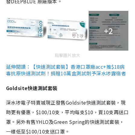
發DEEPBLUE 原廠版本。
+2
點擊圖片放大
延伸閱讀：【快速測試套裝】香港口罩廠acc+推$18病
毒抗原快速測試劑！捐贈10萬盒測試劑予深水埗露宿者
Goldsite快速測試套裝
深水埗電子特賣城現正發售Goldsite快速測試套裝，現
時更有優惠，$100/10支，平均每支$10，買10支再送口
罩。另外有售YHLO及Green Spring的快速測試套裝，
一樣低至$100/10支送口罩。