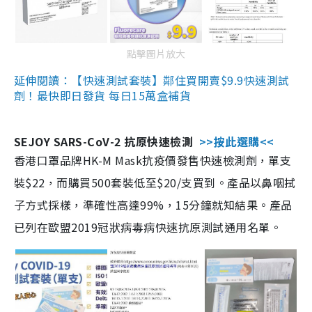
點擊圖片放大
延伸閱讀：【快速測試套裝】鄰住買開賣$9.9快速測試
劑！最快即日發貨 每日15萬盒補貨
SEJOY SARS-CoV-2 抗原快速檢測
>>按此選購<<
香港口罩品牌HK-M Mask抗疫價發售快速檢測劑，單支
裝$22，而購買500套裝低至$20/支買到。產品以鼻咽拭
子方式採樣，準確性高達99%，15分鐘就知結果。產品
已列在歐盟2019冠狀病毒病快速抗原測試通用名單。