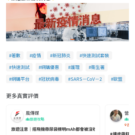
著數
疫情
新冠肺炎
快速測試套裝
快速測試
網購優惠
護理
衞生署
網購平台
冠狀病毒
SARS－CoV－2
歐盟
更多真實評價
風傳媒
營養教
旅遊攻略
生
香港
旅遊注意｜搭飛機帶尿袋標明mAh都會被沒收😱出發前切記檢查「1
#連皮帶籽都