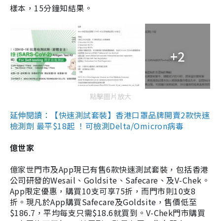
樣本，15分鐘知結果。
+2
點擊圖片放大
延伸閱讀：【快速測試套裝】香港口罩品牌開賣2款快速
檢測劑 最平$18起 ！可檢測Delta/Omicron病毒
億世家
億家世門市及App現已有售6款快速測試套裝，包括香港
公司研發的Wesail、Goldsite、Safecare、及V-Chek。
App限定優惠，購買10支可享75折，而門市則10支8
折。現凡於App購買Safecare及Goldsite，售價低至
$186.7，平均每支只需$18.6就買到。V-Chek門市購買