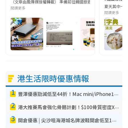
（文章由風傳媒授權轉載） 準備前往韓國旅遊的民眾，近期要特別留
夏天其中一種時
閱讀更多
閱讀更多
港生活限時優惠情報
1
豐澤優惠勁減低至44折！Mac mini/iPhone17Pro大減價！廚房家電$220起
2
港大推賽馬會強化骨骼計劃！$100骨質密度X光檢查 完成免費運動訓練送超市禮券！附參加資格
3
開倉優惠 | 尖沙咀海港城名牌波鞋開倉低至1折！On鞋$899起／Joy&Peace鞋履$98起