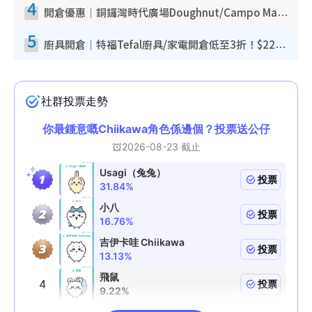
4
開倉優惠｜銅鑼灣時代廣場Doughnut/Campo Marzio開倉低至1折！背囊、書包、手袋劈價$200起
5
廚具開倉｜特福Tefal廚具/家電開倉低至3折！$220起買平底鍋/炒鑊/湯煲！電飯煲/吸塵機/燙斗$418起