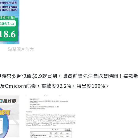
點擊圖片放大
劑，現時只要超低價$9.9就買到，購買前請先注意送貨時間！這款
Omicorn病毒，靈敏度92.2%，特異度100%。