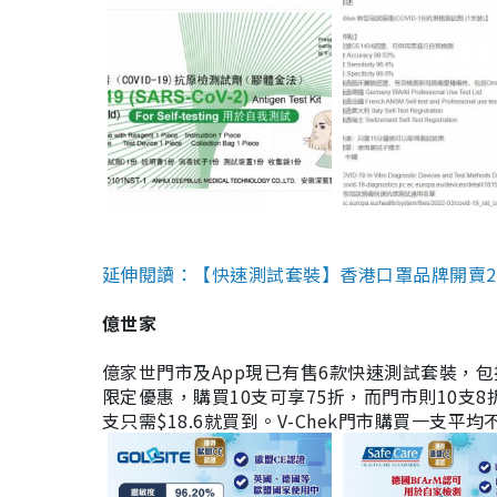
延伸閱讀：【快速測試套裝】香港口罩品牌開賣2款快速
億世家
億家世門市及App現已有售6款快速測試套裝，包括香港公司
限定優惠，購買10支可享75折，而門市則10支8折。現
支只需$18.6就買到。V-Chek門市購買一支平