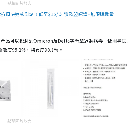
點擊圖片放大
3款抗原快速檢測劑！低至$15/支 獲歐盟認證+無限購數量
品可以檢測到Omicron及Delta等新型冠狀病毒，使用鼻拭
度95.2%，特異度98.1%。
點擊圖片放大