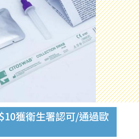
$10獲衛生署認可/通過歐