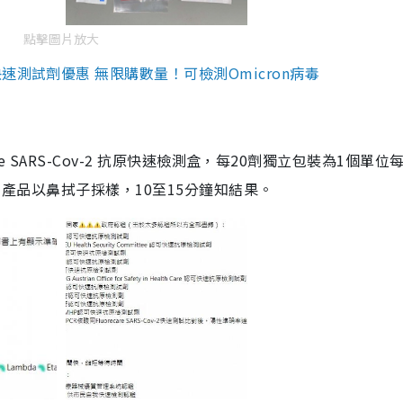
點擊圖片放大
測試劑優惠 無限購數量！可檢測Omicron病毒
are SARS-Cov-2 抗原快速檢測盒，每20劑獨立包裝為1個單位
5。產品以鼻拭子採樣，10至15分鐘知結果。