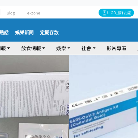
Blog
e-zone
U GO搵好去處
熱話
娛樂新聞
定期存款
情報
飲食情報
娛樂
社會
影片專區