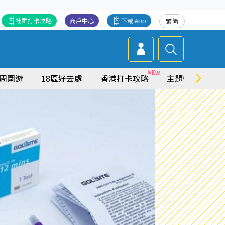
社群打卡攻略
商戶中心
下載 App
繁
简
周圍遊
18區好去處
香港打卡攻略
主題特集