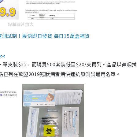
點擊圖片放大
速測試劑！最快即日發貨 每日15萬盒補貨
<<
，單支裝$22，而購買500套裝低至$20/支買到。產品以鼻咽
品已列在歐盟2019冠狀病毒病快速抗原測試通用名單。