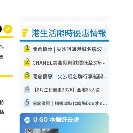
港生活限時優惠情報
1
作
開倉優惠 | 尖沙咀海港城名牌波鞋開倉低至1折！On鞋$899起／Joy&Peace鞋履$98起
標
2
CHANEL美妝限時減價低至3折！人氣粉底/唇膏/精華液低至$275！COCO香水都有平
3
開倉優惠｜尖沙咀名牌行李箱開倉低至4折！一連5日 American Tourister/ace./Hallmark $200起！
4
【8月生日優惠2026】全港85大食買玩著數攻略 自助餐/火鍋放題同行免費＋誠品/DONKI送現金券
5
我檢
開倉優惠｜銅鑼灣時代廣場Doughnut/Campo Marzio開倉低至1折！背囊、書包、手袋劈價$200起
包括
U GO 本週好去處