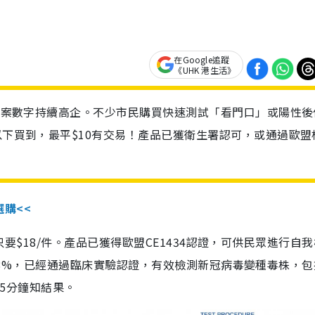
在Google追蹤
《UHK 港生活》
診個案數字持續高企。不少市民購買快速測試「看門口」或陽性後
以下買到，最平$10有交易！產品已獲衛生署認可，或通過歐盟
選購<<
惠價只要$18/件。產品已獲得歐盟CE1434認證，可供民眾進行自
性99.8%，已經通過臨床實驗認證，有效檢測新冠病毒變種毒株，
，15分鐘知結果。