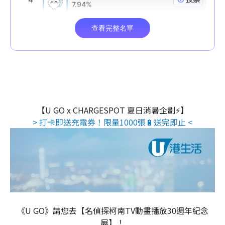
【U GO x CHARGESPOT 夏日消暑企劃⚡】
> 打卡即送充電券！限量1000張🔋送完即止 <
《U GO》請您去【名偵探柯南TV動畫播放30週年紀念
展】！