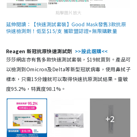
點擊圖片放大
延伸閱讀：【快速測試套裝】Good Mask發售3款抗原
快速檢測劑！低至$15/支 獲歐盟認證+無限購數量
Reagen 新冠抗原快速測試劑
>>按此選購<<
莎莎網店亦有售多款快速測試套裝，$19就買到。產品可
以檢測到Omicron及Delta等新型冠狀病毒，使用鼻拭子
樣本，只需15分鐘就可以取得快速抗原測試結果。靈敏
度95.2%，特異度98.1%。
+2