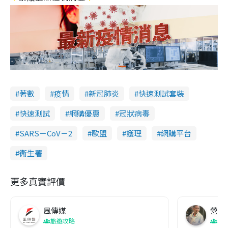
著數
疫情
新冠肺炎
快速測試套裝
快速測試
網購優惠
冠狀病毒
SARS－CoV－2
歐盟
護理
網購平台
衞生署
更多真實評價
風傳媒
營養教
旅遊攻略
生