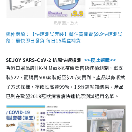
點擊圖片放大
延伸閱讀：【快速測試套裝】鄰住買開賣$9.9快速測試
劑！最快即日發貨 每日15萬盒補貨
SEJOY SARS-CoV-2 抗原快速檢測
>>按此選購<<
香港口罩品牌HK-M Mask抗疫價發售快速檢測劑，單支
裝$22，而購買500套裝低至$20/支買到。產品以鼻咽拭
子方式採樣，準確性高達99%，15分鐘就知結果。產品
已列在歐盟2019冠狀病毒病快速抗原測試通用名單。