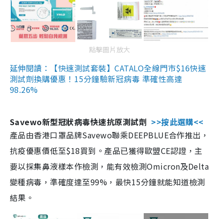
點擊圖片放大
延伸閱讀：【快速測試套裝】CATALO全線門市$16快速
測試劑換購優惠！15分鐘驗新冠病毒 準確性高達
98.26%
Savewo新型冠狀病毒快速抗原測試劑
>>按此選購<<
產品由香港口罩品牌Savewo聯乘DEEPBLUE合作推出，
抗疫優惠價低至$18買到。產品已獲得歐盟CE認證，主
要以採集鼻液樣本作檢測，能有效檢測Omicron及Delta
變種病毒，準確度達至99%，最快15分鐘就能知道檢測
結果。