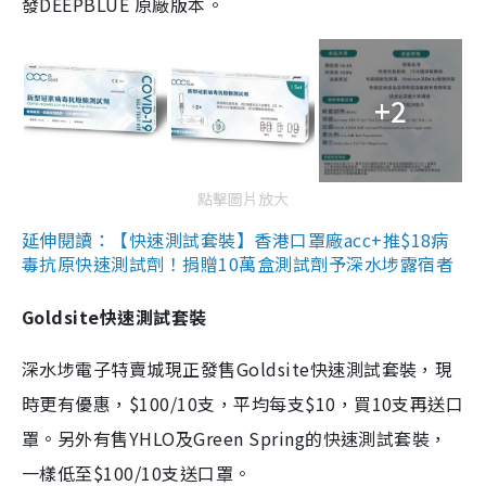
發DEEPBLUE 原廠版本。
+2
點擊圖片放大
延伸閱讀：【快速測試套裝】香港口罩廠acc+推$18病
毒抗原快速測試劑！捐贈10萬盒測試劑予深水埗露宿者
Goldsite快速測試套裝
深水埗電子特賣城現正發售Goldsite快速測試套裝，現
時更有優惠，$100/10支，平均每支$10，買10支再送口
罩。另外有售YHLO及Green Spring的快速測試套裝，
一樣低至$100/10支送口罩。