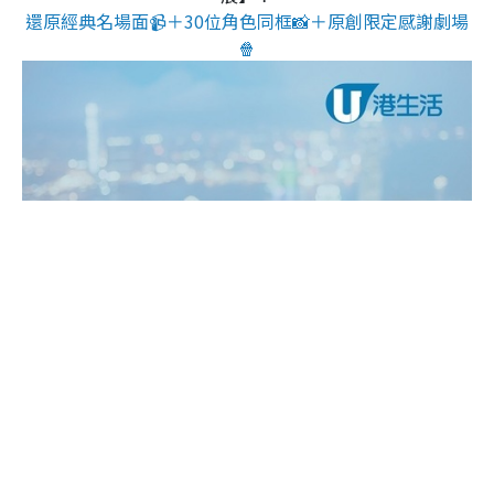
還原經典名場面📹＋30位角色同框📸＋原創限定感謝劇場
🍿