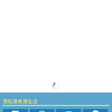
港玩港食港生活