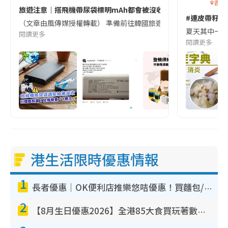
香港
旅遊注意｜搭飛機帶尿袋標明mAh都會被沒收😱出發前切記檢查「1
#連皮帶籽都
（文章由風傳媒授權轉載） 準備前往韓國旅遊的民眾，近期要特別留
夏天其中一種時
閱讀更多
閱讀更多
港生活限時優惠情報
1
長者優惠｜OK便利店推樂悠咭優惠！買麵包/牛奶/保健品拍卡即減
2
【8月生日優惠2026】全港85大食買玩著數攻略 自助餐/火鍋放題同行免費＋誠品/DONKI送現金券