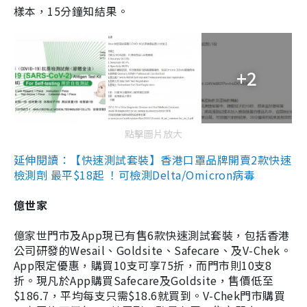
樣本，15分鐘知結果。
+2
點擊圖片放大
延伸閱讀：【快速測試套裝】香港口罩品牌開賣2款快速
檢測劑 最平$18起 ！可檢測Delta/Omicron病毒
億世家
億家世門市及App現已有售6款快速測試套裝，包括香港
公司研發的Wesail、Goldsite、Safecare、及V-Chek。
App限定優惠，購買10支可享75折，而門市則10支8
折。現凡於App購買Safecare及Goldsite，售價低至
$186.7，平均每支只需$18.6就買到。V-Chek門市購買