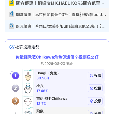
3
開倉優惠｜銅鑼灣MICHAEL KORS開倉低至17折！直擊$500起買手袋/銀包/鞋款 必買經典Jet Set系列
4
開倉優惠｜馬拉松開倉低至3折！直擊$99起買adidas／New Balance／Puma鞋款 STANLEY保溫杯劈價至$119起
5
廚具優惠｜普樂氏/意美廚/Buffalo廚具低至3折！$89起買煎鍋／炒鑊／個人鍋 同場小家電激減至$99起