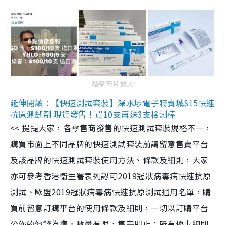
點擊圖片放大
延伸閱讀：【快速測試套裝】深水埗電子特賣城$15快速
抗原測試劑 現貨發售！買10支再送3支檢測棒
<< 提提大家，各零售商發售的快速測試套裝規格不一，
購買市面上不同品牌的快速測試套裝前請留意售賣平台
及該品牌的快速測試套裝使用方法、條款及細則，大家
亦可參考香港衞生署表列認可2019冠狀病毒病快速抗原
測試、歐盟2019冠狀病毒病快速抗原測試通用名單，購
買前留意訂購平台的使用條款及細則，一切以訂購平台
公佈的價錢為準。數量有限，售完即止；所有優惠細則