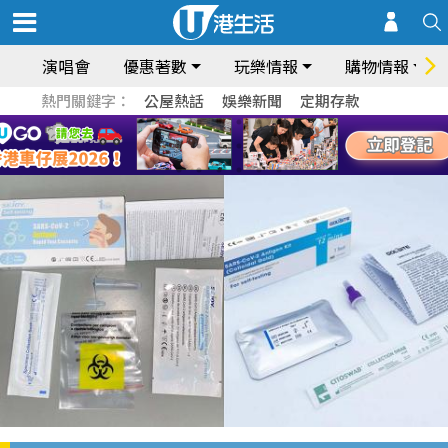
演唱會
優惠著數
玩樂情報
購物情報
熱門關鍵字：
公屋熱話
娛樂新聞
定期存款