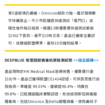
第5波疫情仍嚴峻，Omicron感染力強，確診個案數
字持續高企。不少市民購買快速測試「看門口」或
陽性後作每日檢測。精選13款優惠價快速測試套裝
$19以下買到，最平$10有交易！產品已獲衛生署認
可，或通過歐盟標準，最快10分鐘知結果。
DEEPBLUE 新型冠狀病毒抗原檢測試劑
>>按此選購<<
產品現時於HK Medical Mask官網有售，優惠價只要
$18/件。產品已獲得歐盟CE1434認證，可供民眾進行自
我檢測。準確度 99.03%、靈敏度96.4%、特異性
99.8%，已經通過臨床實驗認證，有效檢測新冠病毒變
種毒株，包括Omicron 及Delta變種病毒。使用鼻拭子