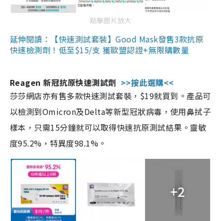
點擊圖片放大
延伸閱讀：【快速測試套裝】Good Mask發售3款抗原
快速檢測劑！低至$15/支 獲歐盟認證+無限購數量
Reagen 新冠抗原快速測試劑
>>按此選購<<
莎莎網店亦有售多款快速測試套裝，$19就買到。產品可
以檢測到Omicron及Delta等新型冠狀病毒，使用鼻拭子
樣本，只需15分鐘就可以取得快速抗原測試結果。靈敏
度95.2%，特異度98.1%。
+2