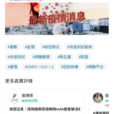
著數
疫情
新冠肺炎
快速測試套裝
快速測試
網購優惠
衞生署
歐盟
護理
SARS－CoV－2
冠狀病毒
網購平台
更多真實評價
風傳媒
營養教
旅遊攻略
生
香港
旅遊注意｜搭飛機帶尿袋標明mAh都會被沒收😱出發前切記檢查「1
#連皮帶籽都