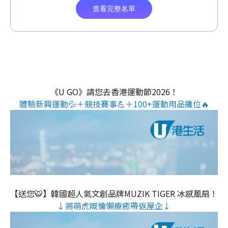
《U GO》請您去香港運動節2026！
體驗新興運動💦＋競技賽事💪＋100+運動用品攤位🔥
【送您🐯】韓國超人氣文創品牌MUZIK TIGER 冰感風扇！
↓將萌虎嘅慵懶療癒帶返屋企↓