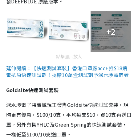
發DEEPBLUE 原廠版本。
+2
點擊圖片放大
延伸閱讀：【快速測試套裝】香港口罩廠acc+推$18病
毒抗原快速測試劑！捐贈10萬盒測試劑予深水埗露宿者
Goldsite快速測試套裝
深水埗電子特賣城現正發售Goldsite快速測試套裝，現
時更有優惠，$100/10支，平均每支$10，買10支再送口
罩。另外有售YHLO及Green Spring的快速測試套裝，
一樣低至$100/10支送口罩。