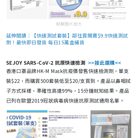
點擊圖片放大
延伸閱讀：【快速測試套裝】鄰住買開賣$9.9快速測試
劑！最快即日發貨 每日15萬盒補貨
SEJOY SARS-CoV-2 抗原快速檢測
>>按此選購<<
香港口罩品牌HK-M Mask抗疫價發售快速檢測劑，單支
裝$22，而購買500套裝低至$20/支買到。產品以鼻咽拭
子方式採樣，準確性高達99%，15分鐘就知結果。產品
已列在歐盟2019冠狀病毒病快速抗原測試通用名單。