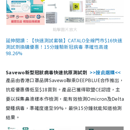
點擊圖片放大
延伸閱讀：【快速測試套裝】CATALO全線門市$16快速
測試劑換購優惠！15分鐘驗新冠病毒 準確性高達
98.26%
Savewo新型冠狀病毒快速抗原測試劑
>>按此選購<<
產品由香港口罩品牌Savewo聯乘DEEPBLUE合作推出，
抗疫優惠價低至$18買到。產品已獲得歐盟CE認證，主
要以採集鼻液樣本作檢測，能有效檢測Omicron及Delta
變種病毒，準確度達至99%，最快15分鐘就能知道檢測
結果。