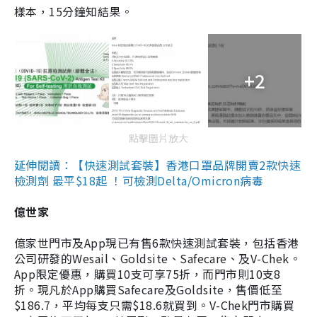
樣本，15分鐘知結果。
+2
點擊圖片放大
延伸閱讀：【快速測試套裝】香港口罩品牌開賣2款快速
檢測劑 最平$18起 ！可檢測Delta/Omicron病毒
億世家
億家世門市及App現已有售6款快速測試套裝，包括香港
公司研發的Wesail、Goldsite、Safecare、及V-Chek。
App限定優惠，購買10支可享75折，而門市則10支8
折。現凡於App購買Safecare及Goldsite，售價低至
$186.7，平均每支只需$18.6就買到。V-Chek門市購買