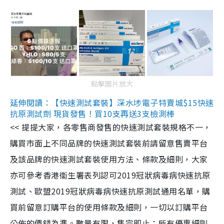
點擊圖片放大
延伸閱讀：【快速測試套裝】深水埗電子特賣城$15快速
抗原測試劑 現貨發售！買10支再送3支檢測棒
<< 提提大家，各零售商發售的快速測試套裝規格不一，
購買市面上不同品牌的快速測試套裝前請留意售賣平台
及該品牌的快速測試套裝使用方法、條款及細則，大家
亦可參考香港衞生署表列認可2019冠狀病毒病快速抗原
測試、歐盟2019冠狀病毒病快速抗原測試通用名單，購
買前留意訂購平台的使用條款及細則，一切以訂購平台
公佈的價錢為準。數量有限，售完即止；所有優惠細則