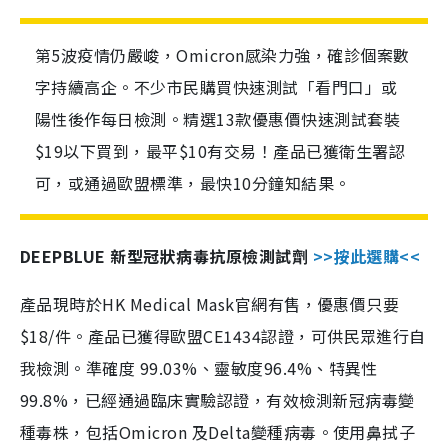
第5波疫情仍嚴峻，Omicron感染力強，確診個案數
字持續高企。不少市民購買快速測試「看門口」或
陽性後作每日檢測。精選13款優惠價快速測試套裝
$19以下買到，最平$10有交易！產品已獲衛生署認
可，或通過歐盟標準，最快10分鐘知結果。
DEEPBLUE 新型冠狀病毒抗原檢測試劑
>>按此選購<<
產品現時於HK Medical Mask官網有售，優惠價只要
$18/件。產品已獲得歐盟CE1434認證，可供民眾進行自
我檢測。準確度 99.03%、靈敏度96.4%、特異性
99.8%，已經通過臨床實驗認證，有效檢測新冠病毒變
種毒株，包括Omicron 及Delta變種病毒。使用鼻拭子