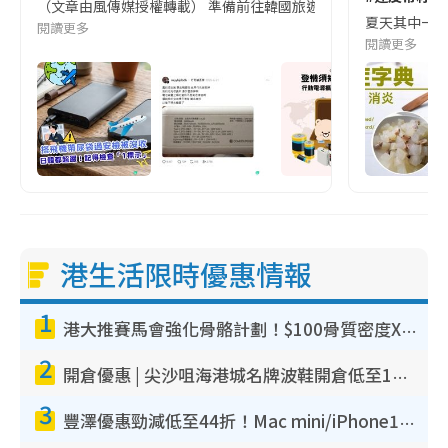
（文章由風傳媒授權轉載） 準備前往韓國旅遊的民眾，近期要特別留
夏天其中一種時
閱讀更多
閱讀更多
港生活限時優惠情報
1
港大推賽馬會強化骨骼計劃！$100骨質密度X光檢查 完成免費運動訓練送超市禮券！附參加資格
2
開倉優惠 | 尖沙咀海港城名牌波鞋開倉低至1折！On鞋$899起／Joy&Peace鞋履$98起
3
豐澤優惠勁減低至44折！Mac mini/iPhone17Pro大減價！廚房家電$220起