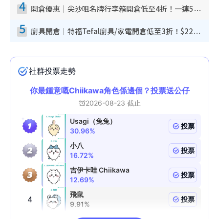
4
開倉優惠｜尖沙咀名牌行李箱開倉低至4折！一連5日 American Tourister/ace./Hallmark $200起！
5
廚具開倉｜特福Tefal廚具/家電開倉低至3折！$220起買平底鍋/炒鑊/湯煲！電飯煲/吸塵機/燙斗$418起