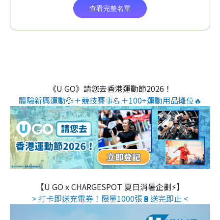
《U GO》請您去香港運動節2026！
體驗新興運動💦＋競技賽事💪＋100+運動用品攤位🔥
【U GO x CHARGESPOT 夏日消暑企劃⚡】
> 打卡即送充電券！限量1000張🔋送完即止 <