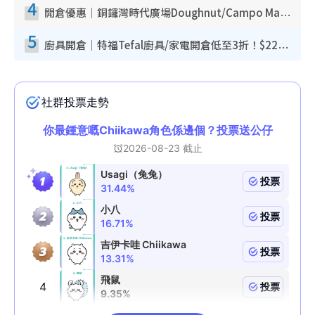
4
開倉優惠｜銅鑼灣時代廣場Doughnut/Campo Marzio開倉低至1折！背囊、書包、手袋劈價$200起
5
廚具開倉｜特福Tefal廚具/家電開倉低至3折！$220起買平底鍋/炒鑊/湯煲！電飯煲/吸塵機/燙斗$418起