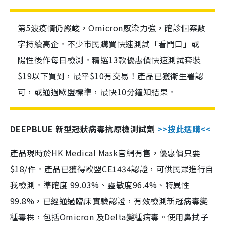
第5波疫情仍嚴峻，Omicron感染力強，確診個案數
字持續高企。不少市民購買快速測試「看門口」或
陽性後作每日檢測。精選13款優惠價快速測試套裝
$19以下買到，最平$10有交易！產品已獲衛生署認
可，或通過歐盟標準，最快10分鐘知結果。
DEEPBLUE 新型冠狀病毒抗原檢測試劑
>>按此選購<<
產品現時於HK Medical Mask官網有售，優惠價只要
$18/件。產品已獲得歐盟CE1434認證，可供民眾進行自
我檢測。準確度 99.03%、靈敏度96.4%、特異性
99.8%，已經通過臨床實驗認證，有效檢測新冠病毒變
種毒株，包括Omicron 及Delta變種病毒。使用鼻拭子