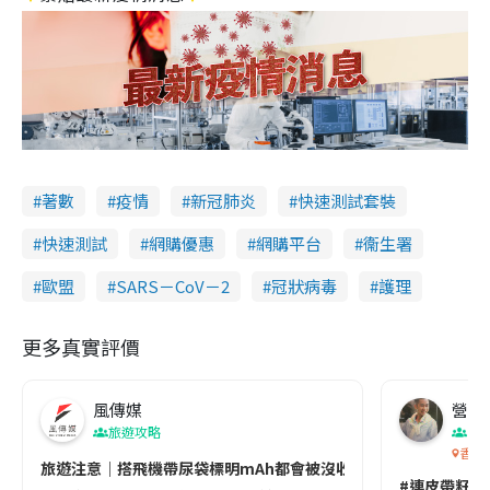
著數
疫情
新冠肺炎
快速測試套裝
快速測試
網購優惠
網購平台
衞生署
歐盟
SARS－CoV－2
冠狀病毒
護理
更多真實評價
風傳媒
營養教
旅遊攻略
生
香港
旅遊注意｜搭飛機帶尿袋標明mAh都會被沒收😱出發前切記檢查「1
#連皮帶籽都