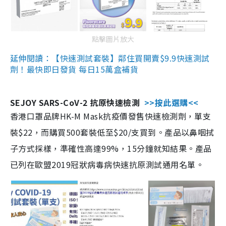
點擊圖片放大
延伸閱讀：【快速測試套裝】鄰住買開賣$9.9快速測試
劑！最快即日發貨 每日15萬盒補貨
SEJOY SARS-CoV-2 抗原快速檢測
>>按此選購<<
香港口罩品牌HK-M Mask抗疫價發售快速檢測劑，單支
裝$22，而購買500套裝低至$20/支買到。產品以鼻咽拭
子方式採樣，準確性高達99%，15分鐘就知結果。產品
已列在歐盟2019冠狀病毒病快速抗原測試通用名單。