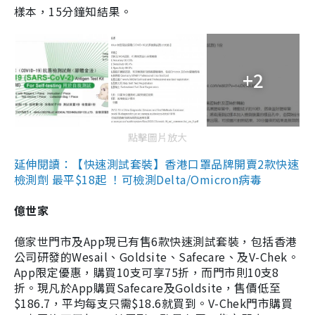
樣本，15分鐘知結果。
+2
點擊圖片放大
延伸閱讀：【快速測試套裝】香港口罩品牌開賣2款快速
檢測劑 最平$18起 ！可檢測Delta/Omicron病毒
億世家
億家世門市及App現已有售6款快速測試套裝，包括香港
公司研發的Wesail、Goldsite、Safecare、及V-Chek。
App限定優惠，購買10支可享75折，而門市則10支8
折。現凡於App購買Safecare及Goldsite，售價低至
$186.7，平均每支只需$18.6就買到。V-Chek門市購買