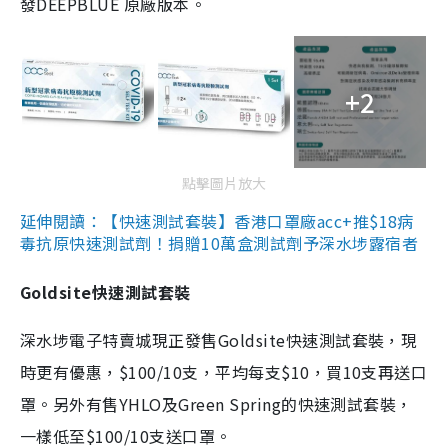
發DEEPBLUE 原廠版本。
+2
點擊圖片放大
延伸閱讀：【快速測試套裝】香港口罩廠acc+推$18病
毒抗原快速測試劑！捐贈10萬盒測試劑予深水埗露宿者
Goldsite快速測試套裝
深水埗電子特賣城現正發售Goldsite快速測試套裝，現
時更有優惠，$100/10支，平均每支$10，買10支再送口
罩。另外有售YHLO及Green Spring的快速測試套裝，
一樣低至$100/10支送口罩。