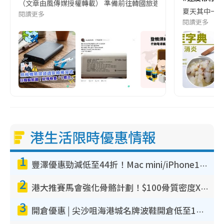
（文章由風傳媒授權轉載） 準備前往韓國旅遊的民眾，近期要特別留
夏天其中一種時
閱讀更多
閱讀更多
港生活限時優惠情報
1
豐澤優惠勁減低至44折！Mac mini/iPhone17Pro大減價！廚房家電$220起
2
港大推賽馬會強化骨骼計劃！$100骨質密度X光檢查 完成免費運動訓練送超市禮券！附參加資格
3
開倉優惠 | 尖沙咀海港城名牌波鞋開倉低至1折！On鞋$899起／Joy&Peace鞋履$98起