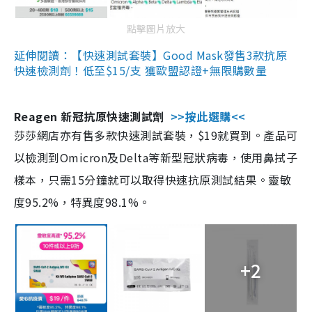
點擊圖片放大
延伸閱讀：【快速測試套裝】Good Mask發售3款抗原
快速檢測劑！低至$15/支 獲歐盟認證+無限購數量
Reagen 新冠抗原快速測試劑
>>按此選購<<
莎莎網店亦有售多款快速測試套裝，$19就買到。產品可
以檢測到Omicron及Delta等新型冠狀病毒，使用鼻拭子
樣本，只需15分鐘就可以取得快速抗原測試結果。靈敏
度95.2%，特異度98.1%。
+2