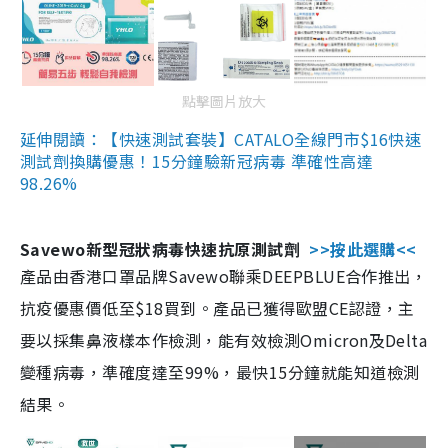
點擊圖片放大
延伸閱讀：【快速測試套裝】CATALO全線門市$16快速
測試劑換購優惠！15分鐘驗新冠病毒 準確性高達
98.26%
Savewo新型冠狀病毒快速抗原測試劑
>>按此選購<<
產品由香港口罩品牌Savewo聯乘DEEPBLUE合作推出，
抗疫優惠價低至$18買到。產品已獲得歐盟CE認證，主
要以採集鼻液樣本作檢測，能有效檢測Omicron及Delta
變種病毒，準確度達至99%，最快15分鐘就能知道檢測
結果。