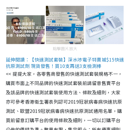
點擊圖片放大
延伸閱讀：【快速測試套裝】深水埗電子特賣城$15快速
抗原測試劑 現貨發售！買10支再送3支檢測棒
<< 提提大家，各零售商發售的快速測試套裝規格不一，
購買市面上不同品牌的快速測試套裝前請留意售賣平台
及該品牌的快速測試套裝使用方法、條款及細則，大家
亦可參考香港衞生署表列認可2019冠狀病毒病快速抗原
測試、歐盟2019冠狀病毒病快速抗原測試通用名單，購
買前留意訂購平台的使用條款及細則，一切以訂購平台
公佈的價錢為準。數量有限，售完即止；所有優惠細則