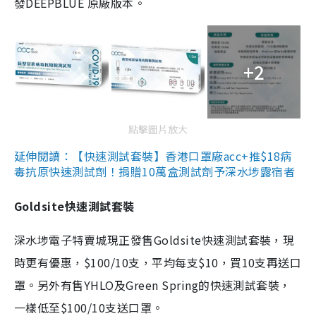
發DEEPBLUE 原廠版本。
+2
點擊圖片放大
延伸閱讀：【快速測試套裝】香港口罩廠acc+推$18病
毒抗原快速測試劑！捐贈10萬盒測試劑予深水埗露宿者
Goldsite快速測試套裝
深水埗電子特賣城現正發售Goldsite快速測試套裝，現
時更有優惠，$100/10支，平均每支$10，買10支再送口
罩。另外有售YHLO及Green Spring的快速測試套裝，
一樣低至$100/10支送口罩。