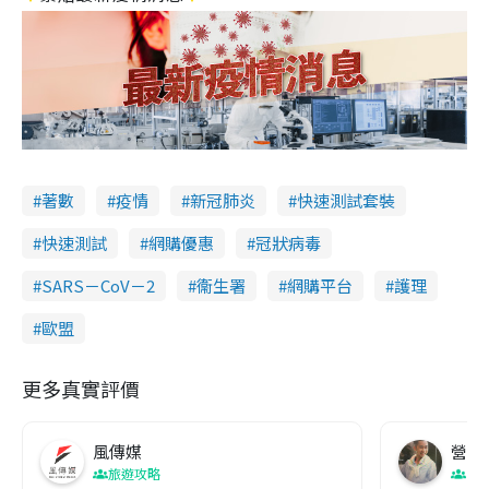
著數
疫情
新冠肺炎
快速測試套裝
快速測試
網購優惠
冠狀病毒
SARS－CoV－2
衞生署
網購平台
護理
歐盟
更多真實評價
風傳媒
營養教
旅遊攻略
生