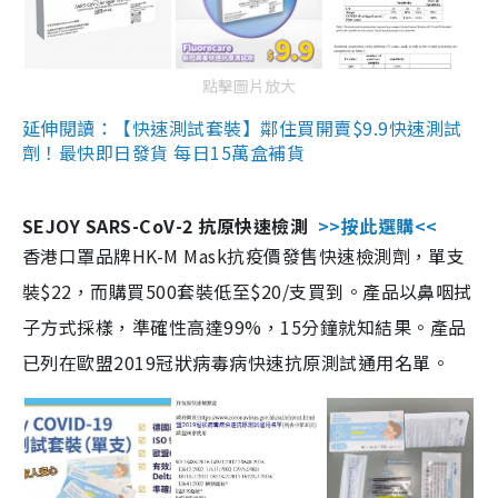
點擊圖片放大
延伸閱讀：【快速測試套裝】鄰住買開賣$9.9快速測試
劑！最快即日發貨 每日15萬盒補貨
SEJOY SARS-CoV-2 抗原快速檢測
>>按此選購<<
香港口罩品牌HK-M Mask抗疫價發售快速檢測劑，單支
裝$22，而購買500套裝低至$20/支買到。產品以鼻咽拭
子方式採樣，準確性高達99%，15分鐘就知結果。產品
已列在歐盟2019冠狀病毒病快速抗原測試通用名單。