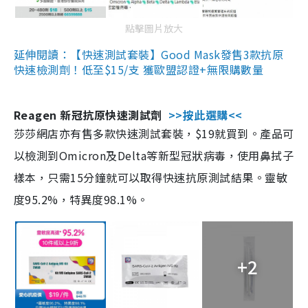
點擊圖片放大
延伸閱讀：【快速測試套裝】Good Mask發售3款抗原
快速檢測劑！低至$15/支 獲歐盟認證+無限購數量
Reagen 新冠抗原快速測試劑
>>按此選購<<
莎莎網店亦有售多款快速測試套裝，$19就買到。產品可
以檢測到Omicron及Delta等新型冠狀病毒，使用鼻拭子
樣本，只需15分鐘就可以取得快速抗原測試結果。靈敏
度95.2%，特異度98.1%。
+2