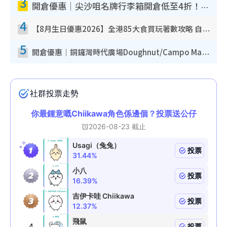
3
開倉優惠｜尖沙咀名牌行李箱開倉低至4折！一連5日 American Tourister/ace./Hallmark $200起！
4
【8月生日優惠2026】全港85大食買玩著數攻略 自助餐/火鍋放題同行免費＋誠品/DONKI送現金券
5
開倉優惠｜銅鑼灣時代廣場Doughnut/Campo Marzio開倉低至1折！背囊、書包、手袋劈價$200起