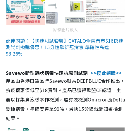
點擊圖片放大
延伸閱讀：【快速測試套裝】CATALO全線門市$16快速
測試劑換購優惠！15分鐘驗新冠病毒 準確性高達
98.26%
Savewo新型冠狀病毒快速抗原測試劑
>>按此選購<<
產品由香港口罩品牌Savewo聯乘DEEPBLUE合作推出，
抗疫優惠價低至$18買到。產品已獲得歐盟CE認證，主
要以採集鼻液樣本作檢測，能有效檢測Omicron及Delta
變種病毒，準確度達至99%，最快15分鐘就能知道檢測
結果。