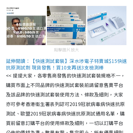
點擊圖片放大
延伸閱讀：【快速測試套裝】深水埗電子特賣城$15快速
抗原測試劑 現貨發售！買10支再送3支檢測棒
<< 提提大家，各零售商發售的快速測試套裝規格不一，
購買市面上不同品牌的快速測試套裝前請留意售賣平台
及該品牌的快速測試套裝使用方法、條款及細則，大家
亦可參考香港衞生署表列認可2019冠狀病毒病快速抗原
測試、歐盟2019冠狀病毒病快速抗原測試通用名單，購
買前留意訂購平台的使用條款及細則，一切以訂購平台
公佈的價錢為準。數量有限，售完即止；所有優惠細則