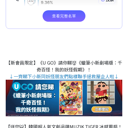
【新會員限定】《U GO》請你睇👹《蠟筆小新劇場版：千
奇百怪！我的妖怪假期》！
↓一齊睇下小新同妖怪朋友們點樣聯手拯救屋企人啦↓
【送您🐯】韓國超人氣文創品牌MUZIK TIGER 冰感風扇！