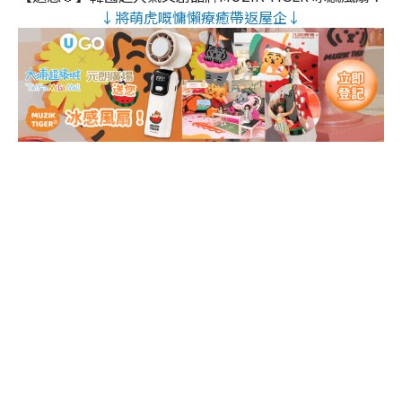
↓將萌虎嘅慵懶療癒帶返屋企↓