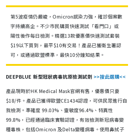
第5波疫情仍嚴峻，Omicron感染力強，確診個案數
字持續高企。不少市民購買快速測試「看門口」或
陽性後作每日檢測。精選13款優惠價快速測試套裝
$19以下買到，最平$10有交易！產品已獲衛生署認
可，或通過歐盟標準，最快10分鐘知結果。
DEEPBLUE 新型冠狀病毒抗原檢測試劑
>>按此選購<<
產品現時於HK Medical Mask官網有售，優惠價只要
$18/件。產品已獲得歐盟CE1434認證，可供民眾進行自
我檢測。準確度 99.03%、靈敏度96.4%、特異性
99.8%，已經通過臨床實驗認證，有效檢測新冠病毒變
種毒株，包括Omicron 及Delta變種病毒。使用鼻拭子