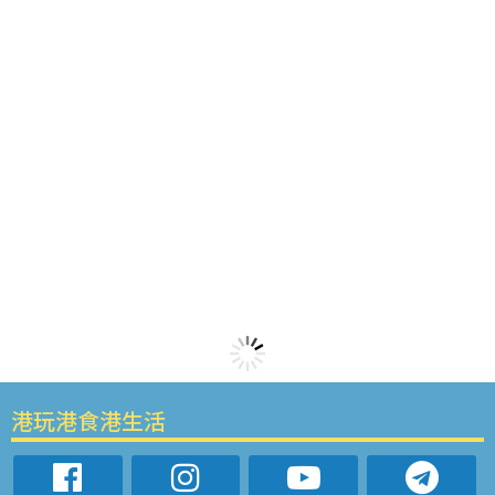
港玩港食港生活