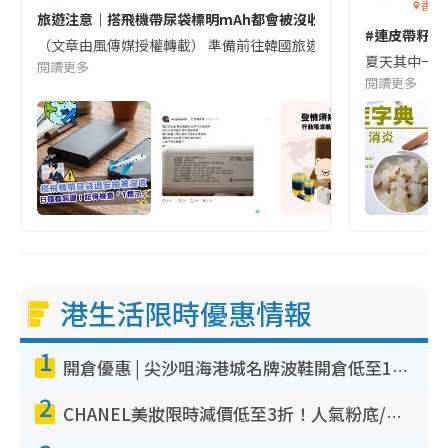
香港
旅遊注意｜搭飛機帶尿袋標明mAh都會被沒收😱出發前切記檢查「1
#連皮帶籽都
（文章由風傳媒授權轉載） 準備前往韓國旅遊的民眾，近期要特別留
夏天其中一種時
閱讀更多
閱讀更多
港生活限時優惠情報
1
開倉優惠 | 尖沙咀海港城名牌波鞋開倉低至1折！On鞋$899起／Joy&Peace鞋履$98起
2
CHANEL美妝限時減價低至3折！人氣粉底/唇膏/精華液低至$275！COCO香水都有平