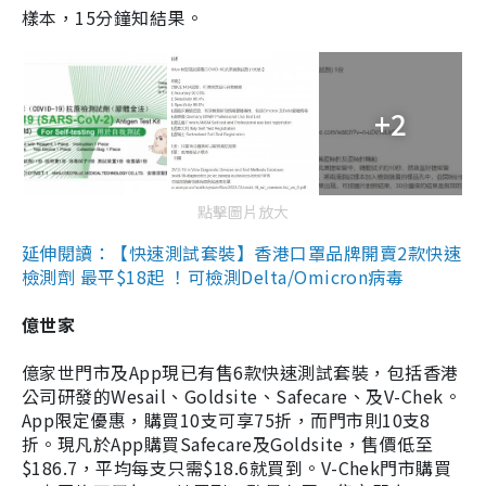
樣本，15分鐘知結果。
+2
點擊圖片放大
延伸閱讀：【快速測試套裝】香港口罩品牌開賣2款快速
檢測劑 最平$18起 ！可檢測Delta/Omicron病毒
億世家
億家世門市及App現已有售6款快速測試套裝，包括香港
公司研發的Wesail、Goldsite、Safecare、及V-Chek。
App限定優惠，購買10支可享75折，而門市則10支8
折。現凡於App購買Safecare及Goldsite，售價低至
$186.7，平均每支只需$18.6就買到。V-Chek門市購買