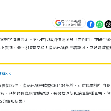
在Google追蹤
《UHK 港生活》
診個案數字持續高企。不少市民購買快速測試「看門口」或陽性後
以下買到，最平$10有交易！產品已獲衛生署認可，或通過歐盟
選購<<
惠價只要$18/件。產品已獲得歐盟CE1434認證，可供民眾進行自
性99.8%，已經通過臨床實驗認證，有效檢測新冠病毒變種毒株，
，15分鐘知結果。