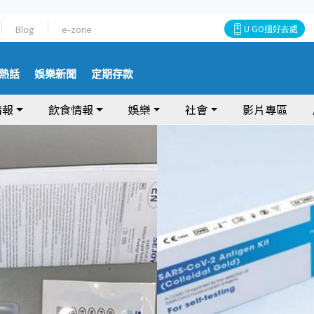
Blog
e-zone
U GO搵好去處
熱話
娛樂新聞
定期存款
情報
飲食情報
娛樂
社會
影片專區