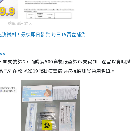
點擊圖片放大
速測試劑！最快即日發貨 每日15萬盒補貨
<<
，單支裝$22，而購買500套裝低至$20/支買到。產品以鼻咽
品已列在歐盟2019冠狀病毒病快速抗原測試通用名單。