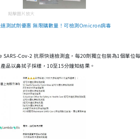
點擊圖片放大
測試劑優惠 無限購數量！可檢測Omicron病毒
are SARS-Cov-2 抗原快速檢測盒，每20劑獨立包裝為1個單位
5。產品以鼻拭子採樣，10至15分鐘知結果。