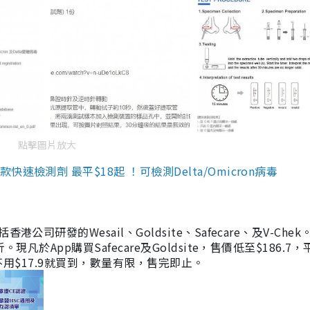
點擊圖片放大
檢測劑 最平$18起 ！可檢測Delta/Omicron病毒
研發的Wesail、Goldsite、Safecare、及V-Chek。
凡於App購買Safecare及Goldsite，售價低至$186.7
均不用$17.9就買到，數量有限，售完即止。