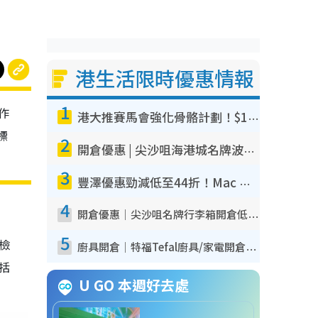
港生活限時優惠情報
1
作
港大推賽馬會強化骨骼計劃！$100骨質密度X光檢查 完成免費運動訓練送超市禮券！附參加資格
標
2
開倉優惠 | 尖沙咀海港城名牌波鞋開倉低至1折！On鞋$899起／Joy&Peace鞋履$98起
3
豐澤優惠勁減低至44折！Mac mini/iPhone17Pro大減價！廚房家電$220起
4
開倉優惠｜尖沙咀名牌行李箱開倉低至4折！一連5日 American Tourister/ace./Hallmark $200起！
5
我檢
廚具開倉｜特福Tefal廚具/家電開倉低至3折！$220起買平底鍋/炒鑊/湯煲！電飯煲/吸塵機/燙斗$418起
包括
U GO 本週好去處