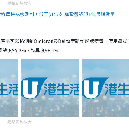
點擊圖片放大
3款抗原快速檢測劑！低至$15/支 獲歐盟認證+無限購數量
品可以檢測到Omicron及Delta等新型冠狀病毒，使用鼻拭
度95.2%，特異度98.1%。
點擊圖片放大