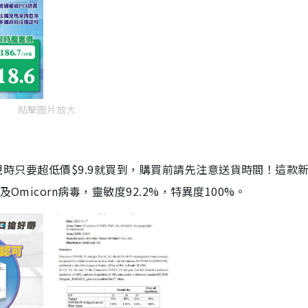
點擊圖片放大
劑，現時只要超低價$9.9就買到，購買前請先注意送貨時間！這款
Omicorn病毒，靈敏度92.2%，特異度100%。