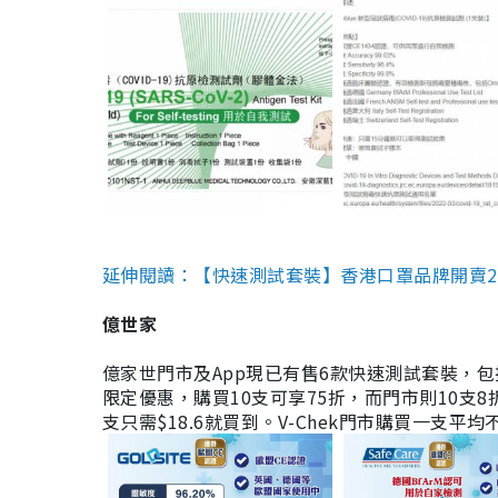
延伸閱讀：【快速測試套裝】香港口罩品牌開賣2款快速
億世家
億家世門市及App現已有售6款快速測試套裝，包括香港公司
限定優惠，購買10支可享75折，而門市則10支8折。現
支只需$18.6就買到。V-Chek門市購買一支平