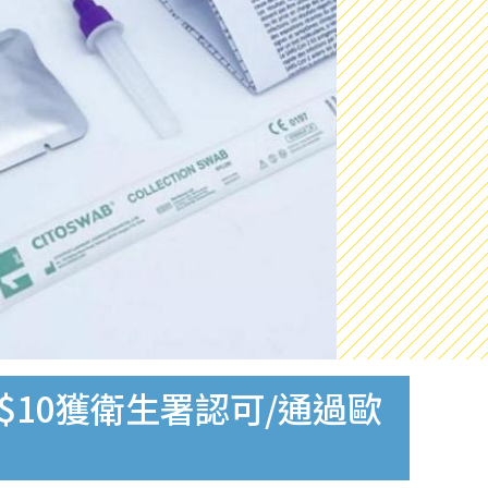
$10獲衛生署認可/通過歐