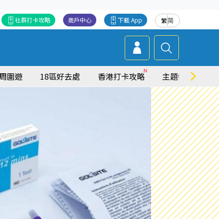
社群打卡攻略
商戶中心
下載 App
繁
简
周圍遊
18區好去處
香港打卡攻略
主題特集