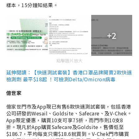
樣本，15分鐘知結果。
+2
點擊圖片放大
延伸閱讀：【快速測試套裝】香港口罩品牌開賣2款快速
檢測劑 最平$18起 ！可檢測Delta/Omicron病毒
億世家
億家世門市及App現已有售6款快速測試套裝，包括香港
公司研發的Wesail、Goldsite、Safecare、及V-Chek。
App限定優惠，購買10支可享75折，而門市則10支8
折。現凡於App購買Safecare及Goldsite，售價低至
$186.7，平均每支只需$18.6就買到。V-Chek門市購買