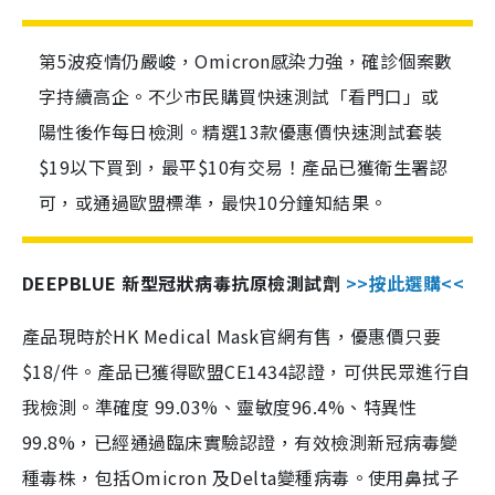
第5波疫情仍嚴峻，Omicron感染力強，確診個案數
字持續高企。不少市民購買快速測試「看門口」或
陽性後作每日檢測。精選13款優惠價快速測試套裝
$19以下買到，最平$10有交易！產品已獲衛生署認
可，或通過歐盟標準，最快10分鐘知結果。
DEEPBLUE 新型冠狀病毒抗原檢測試劑
>>按此選購<<
產品現時於HK Medical Mask官網有售，優惠價只要
$18/件。產品已獲得歐盟CE1434認證，可供民眾進行自
我檢測。準確度 99.03%、靈敏度96.4%、特異性
99.8%，已經通過臨床實驗認證，有效檢測新冠病毒變
種毒株，包括Omicron 及Delta變種病毒。使用鼻拭子