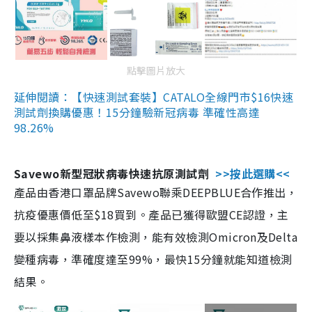
點擊圖片放大
延伸閱讀：【快速測試套裝】CATALO全線門市$16快速
測試劑換購優惠！15分鐘驗新冠病毒 準確性高達
98.26%
Savewo新型冠狀病毒快速抗原測試劑
>>按此選購<<
產品由香港口罩品牌Savewo聯乘DEEPBLUE合作推出，
抗疫優惠價低至$18買到。產品已獲得歐盟CE認證，主
要以採集鼻液樣本作檢測，能有效檢測Omicron及Delta
變種病毒，準確度達至99%，最快15分鐘就能知道檢測
結果。