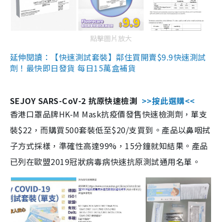
點擊圖片放大
延伸閱讀：【快速測試套裝】鄰住買開賣$9.9快速測試
劑！最快即日發貨 每日15萬盒補貨
SEJOY SARS-CoV-2 抗原快速檢測
>>按此選購<<
香港口罩品牌HK-M Mask抗疫價發售快速檢測劑，單支
裝$22，而購買500套裝低至$20/支買到。產品以鼻咽拭
子方式採樣，準確性高達99%，15分鐘就知結果。產品
已列在歐盟2019冠狀病毒病快速抗原測試通用名單。