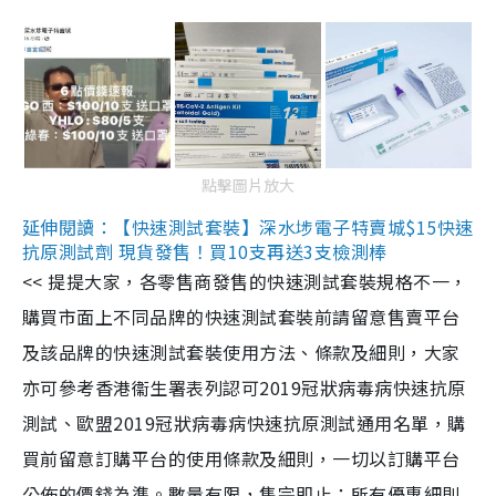
點擊圖片放大
延伸閱讀：【快速測試套裝】深水埗電子特賣城$15快速
抗原測試劑 現貨發售！買10支再送3支檢測棒
<< 提提大家，各零售商發售的快速測試套裝規格不一，
購買市面上不同品牌的快速測試套裝前請留意售賣平台
及該品牌的快速測試套裝使用方法、條款及細則，大家
亦可參考香港衞生署表列認可2019冠狀病毒病快速抗原
測試、歐盟2019冠狀病毒病快速抗原測試通用名單，購
買前留意訂購平台的使用條款及細則，一切以訂購平台
公佈的價錢為準。數量有限，售完即止；所有優惠細則