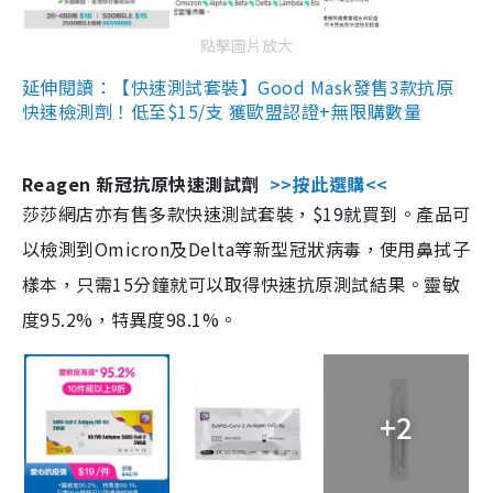
點擊圖片放大
延伸閱讀：【快速測試套裝】Good Mask發售3款抗原
快速檢測劑！低至$15/支 獲歐盟認證+無限購數量
Reagen 新冠抗原快速測試劑
>>按此選購<<
莎莎網店亦有售多款快速測試套裝，$19就買到。產品可
以檢測到Omicron及Delta等新型冠狀病毒，使用鼻拭子
樣本，只需15分鐘就可以取得快速抗原測試結果。靈敏
度95.2%，特異度98.1%。
+2