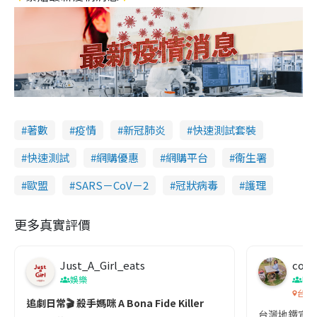
著數
疫情
新冠肺炎
快速測試套裝
快速測試
網購優惠
網購平台
衞生署
歐盟
SARS－CoV－2
冠狀病毒
護理
更多真實評價
Just_A_Girl_eats
co c
娛樂
吹
台灣
追劇日常🎬 殺手媽咪 A Bona Fide Killer
台灣地鐵宣