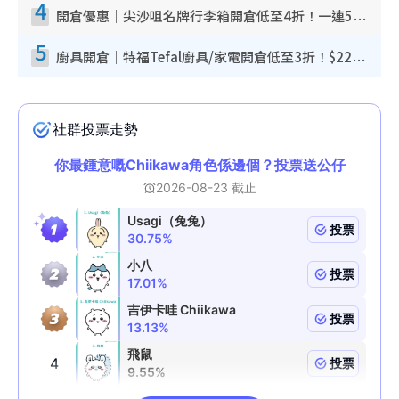
4
開倉優惠｜尖沙咀名牌行李箱開倉低至4折！一連5日 American Tourister/ace./Hallmark $200起！
5
廚具開倉｜特福Tefal廚具/家電開倉低至3折！$220起買平底鍋/炒鑊/湯煲！電飯煲/吸塵機/燙斗$418起