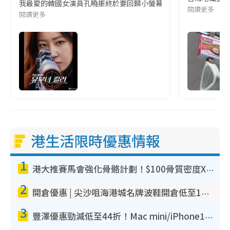
我最愛的韓國女演員孔曉振終於要回歸小螢幕啦!這次的劇本改編自同名
閱讀更多
閱讀更多
港生活限時優惠情報
1
港大推賽馬會強化骨骼計劃！$100骨質密度X光檢查 完成免費運動訓練送超市禮券！附參加資格
2
開倉優惠 | 尖沙咀海港城名牌波鞋開倉低至1折！On鞋$899起／Joy&Peace鞋履$98起
3
豐澤優惠勁減低至44折！Mac mini/iPhone17Pro大減價！廚房家電$220起