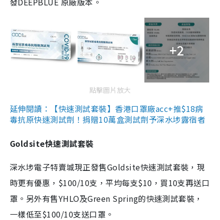
發DEEPBLUE 原廠版本。
+2
點擊圖片放大
延伸閱讀：【快速測試套裝】香港口罩廠acc+推$18病
毒抗原快速測試劑！捐贈10萬盒測試劑予深水埗露宿者
Goldsite快速測試套裝
深水埗電子特賣城現正發售Goldsite快速測試套裝，現
時更有優惠，$100/10支，平均每支$10，買10支再送口
罩。另外有售YHLO及Green Spring的快速測試套裝，
一樣低至$100/10支送口罩。