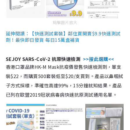
點擊圖片放大
延伸閱讀：【快速測試套裝】鄰住買開賣$9.9快速測試
劑！最快即日發貨 每日15萬盒補貨
SEJOY SARS-CoV-2 抗原快速檢測
>>按此選購<<
香港口罩品牌HK-M Mask抗疫價發售快速檢測劑，單支
裝$22，而購買500套裝低至$20/支買到。產品以鼻咽拭
子方式採樣，準確性高達99%，15分鐘就知結果。產品
已列在歐盟2019冠狀病毒病快速抗原測試通用名單。