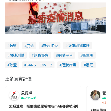
著數
疫情
新冠肺炎
快速測試套裝
快速測試
網購優惠
網購平台
衞生署
歐盟
SARS－CoV－2
冠狀病毒
護理
更多真實評價
風傳媒
營養教
旅遊攻略
生
香港
旅遊注意｜搭飛機帶尿袋標明mAh都會被沒收😱出發前切記檢查「1
#連皮帶籽都