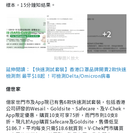
樣本，15分鐘知結果。
+2
點擊圖片放大
延伸閱讀：【快速測試套裝】香港口罩品牌開賣2款快速
檢測劑 最平$18起 ！可檢測Delta/Omicron病毒
億世家
億家世門市及App現已有售6款快速測試套裝，包括香港
公司研發的Wesail、Goldsite、Safecare、及V-Chek。
App限定優惠，購買10支可享75折，而門市則10支8
折。現凡於App購買Safecare及Goldsite，售價低至
$186.7，平均每支只需$18.6就買到。V-Chek門市購買