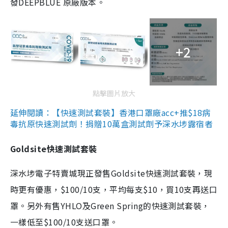
發DEEPBLUE 原廠版本。
+2
點擊圖片放大
延伸閱讀：【快速測試套裝】香港口罩廠acc+推$18病
毒抗原快速測試劑！捐贈10萬盒測試劑予深水埗露宿者
Goldsite快速測試套裝
深水埗電子特賣城現正發售Goldsite快速測試套裝，現
時更有優惠，$100/10支，平均每支$10，買10支再送口
罩。另外有售YHLO及Green Spring的快速測試套裝，
一樣低至$100/10支送口罩。