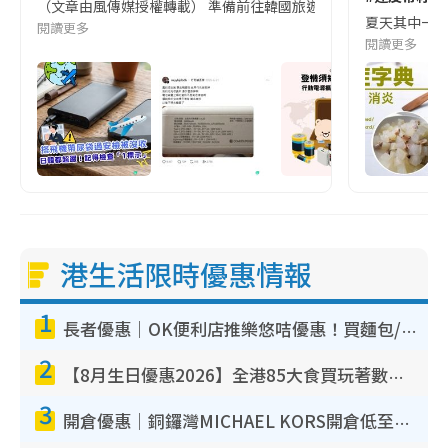
（文章由風傳媒授權轉載） 準備前往韓國旅遊的民眾，近期要特別留
夏天其中一種時
閱讀更多
閱讀更多
港生活限時優惠情報
1
長者優惠｜OK便利店推樂悠咭優惠！買麵包/牛奶/保健品拍卡即減
2
【8月生日優惠2026】全港85大食買玩著數攻略 自助餐/火鍋放題同行免費＋誠品/DONKI送現金券
3
開倉優惠｜銅鑼灣MICHAEL KORS開倉低至17折！直擊$500起買手袋/銀包/鞋款 必買經典Jet Set系列