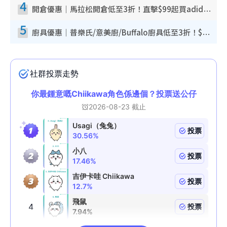
4
開倉優惠｜馬拉松開倉低至3折！直擊$99起買adidas／New Balance／Puma鞋款 STANLEY保溫杯劈價至$119起
5
廚具優惠｜普樂氏/意美廚/Buffalo廚具低至3折！$89起買煎鍋／炒鑊／個人鍋 同場小家電激減至$99起