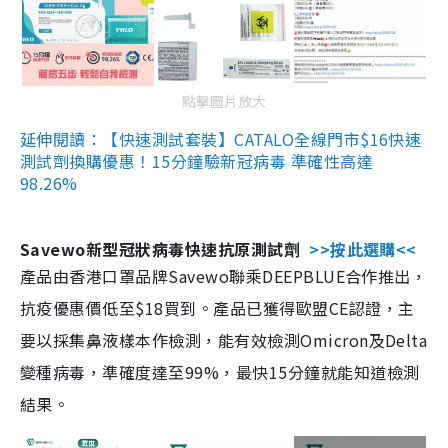
點擊圖片放大
延伸閱讀：【快速測試套裝】CATALO全線門市$16快速
測試劑換購優惠！15分鐘驗新冠病毒 準確性高達
98.26%
Savewo新型冠狀病毒快速抗原測試劑
>>按此選購<<
產品由香港口罩品牌Savewo聯乘DEEPBLUE合作推出，
抗疫優惠價低至$18買到。產品已獲得歐盟CE認證，主
要以採集鼻液樣本作檢測，能有效檢測Omicron及Delta
變種病毒，準確度達至99%，最快15分鐘就能知道檢測
結果。