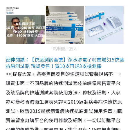
點擊圖片放大
延伸閱讀：【快速測試套裝】深水埗電子特賣城$15快速
抗原測試劑 現貨發售！買10支再送3支檢測棒
<< 提提大家，各零售商發售的快速測試套裝規格不一，
購買市面上不同品牌的快速測試套裝前請留意售賣平台
及該品牌的快速測試套裝使用方法、條款及細則，大家
亦可參考香港衞生署表列認可2019冠狀病毒病快速抗原
測試、歐盟2019冠狀病毒病快速抗原測試通用名單，購
買前留意訂購平台的使用條款及細則，一切以訂購平台
公佈的價錢為準。數量有限，售完即止；所有優惠細則