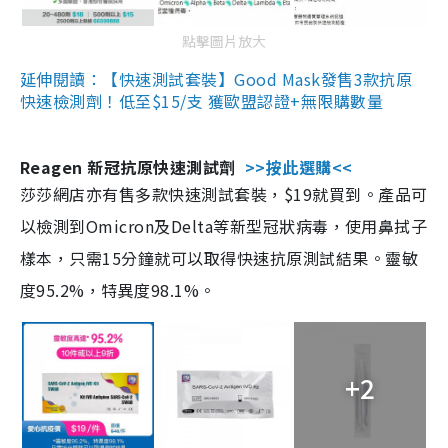
點擊圖片放大
延伸閱讀：【快速測試套裝】Good Mask發售3款抗原
快速檢測劑！低至$15/支 獲歐盟認證+無限購數量
Reagen 新冠抗原快速測試劑
>>按此選購<<
莎莎網店亦有售多款快速測試套裝，$19就買到。產品可
以檢測到Omicron及Delta等新型冠狀病毒，使用鼻拭子
樣本，只需15分鐘就可以取得快速抗原測試結果。靈敏
度95.2%，特異度98.1%。
+2