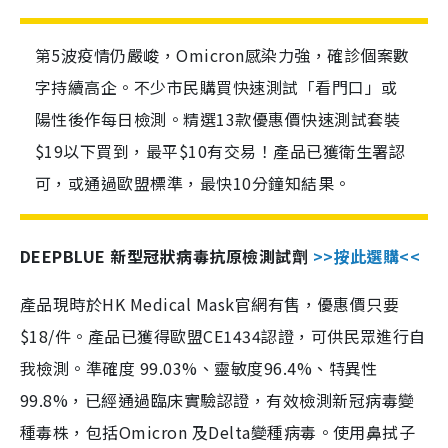
第5波疫情仍嚴峻，Omicron感染力強，確診個案數
字持續高企。不少市民購買快速測試「看門口」或
陽性後作每日檢測。精選13款優惠價快速測試套裝
$19以下買到，最平$10有交易！產品已獲衛生署認
可，或通過歐盟標準，最快10分鐘知結果。
DEEPBLUE 新型冠狀病毒抗原檢測試劑
>>按此選購<<
產品現時於HK Medical Mask官網有售，優惠價只要
$18/件。產品已獲得歐盟CE1434認證，可供民眾進行自
我檢測。準確度 99.03%、靈敏度96.4%、特異性
99.8%，已經通過臨床實驗認證，有效檢測新冠病毒變
種毒株，包括Omicron 及Delta變種病毒。使用鼻拭子