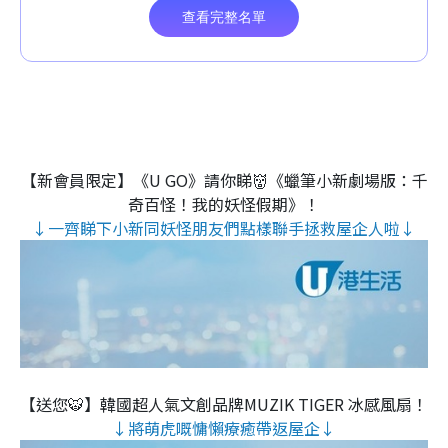
【新會員限定】《U GO》請你睇👹《蠟筆小新劇場版：千
奇百怪！我的妖怪假期》！
↓一齊睇下小新同妖怪朋友們點樣聯手拯救屋企人啦↓
【送您🐯】韓國超人氣文創品牌MUZIK TIGER 冰感風扇！
↓將萌虎嘅慵懶療癒帶返屋企↓