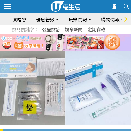
演唱會
優惠著數
玩樂情報
購物情報
熱門關鍵字：
公屋熱話
娛樂新聞
定期存款