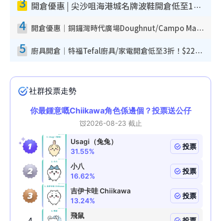
3
開倉優惠 | 尖沙咀海港城名牌波鞋開倉低至1折！On鞋$899起／Joy&Peace鞋履$98起
4
開倉優惠｜銅鑼灣時代廣場Doughnut/Campo Marzio開倉低至1折！背囊、書包、手袋劈價$200起
5
廚具開倉｜特福Tefal廚具/家電開倉低至3折！$220起買平底鍋/炒鑊/湯煲！電飯煲/吸塵機/燙斗$418起