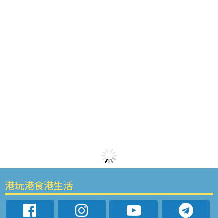
港玩港食港生活