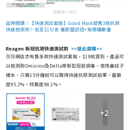
點擊圖片放大
延伸閱讀：【快速測試套裝】Good Mask發售3款抗原
快速檢測劑！低至$15/支 獲歐盟認證+無限購數量
Reagen 新冠抗原快速測試劑
>>按此選購<<
莎莎網店亦有售多款快速測試套裝，$19就買到。產品可
以檢測到Omicron及Delta等新型冠狀病毒，使用鼻拭子
樣本，只需15分鐘就可以取得快速抗原測試結果。靈敏
度95.2%，特異度98.1%。
+2