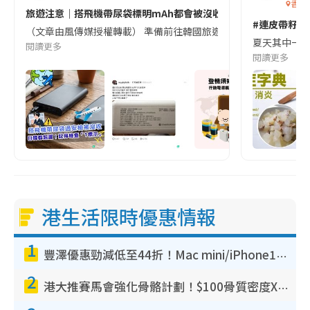
香港
旅遊注意｜搭飛機帶尿袋標明mAh都會被沒收😱出發前切記檢查「1
#連皮帶籽都
（文章由風傳媒授權轉載） 準備前往韓國旅遊的民眾，近期要特別留
夏天其中一種時
閱讀更多
閱讀更多
港生活限時優惠情報
1
豐澤優惠勁減低至44折！Mac mini/iPhone17Pro大減價！廚房家電$220起
2
港大推賽馬會強化骨骼計劃！$100骨質密度X光檢查 完成免費運動訓練送超市禮券！附參加資格