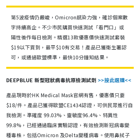
第5波疫情仍嚴峻，Omicron感染力強，確診個案數
字持續高企。不少市民購買快速測試「看門口」或
陽性後作每日檢測。精選13款優惠價快速測試套裝
$19以下買到，最平$10有交易！產品已獲衛生署認
可，或通過歐盟標準，最快10分鐘知結果。
DEEPBLUE 新型冠狀病毒抗原檢測試劑
>>按此選購<<
產品現時於HK Medical Mask官網有售，優惠價只要
$18/件。產品已獲得歐盟CE1434認證，可供民眾進行自
我檢測。準確度 99.03%、靈敏度96.4%、特異性
99.8%，已經通過臨床實驗認證，有效檢測新冠病毒變
種毒株，包括Omicron 及Delta變種病毒。使用鼻拭子