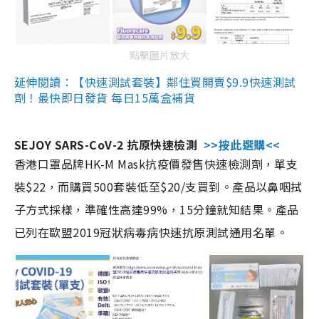
點擊圖片放大
延伸閱讀：【快速測試套裝】鄰住買開賣$9.9快速測試
劑！最快即日發貨 每日15萬盒補貨
SEJOY SARS-CoV-2 抗原快速檢測
>>按此選購<<
香港口罩品牌HK-M Mask抗疫價發售快速檢測劑，單支
裝$22，而購買500套裝低至$20/支買到。產品以鼻咽拭
子方式採樣，準確性高達99%，15分鐘就知結果。產品
已列在歐盟2019冠狀病毒病快速抗原測試通用名單。