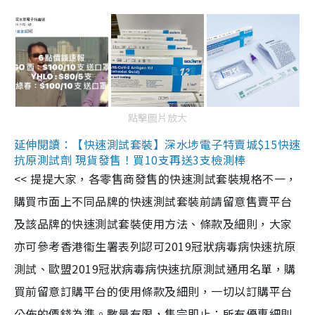
點擊圖片放大
延伸閱讀：【快速測試套裝】深水埗電子特賣城$15快速
抗原測試劑 現貨發售！買10支再送3支檢測棒
<< 提提大家，各零售商發售的快速測試套裝規格不一，
購買市面上不同品牌的快速測試套裝前請留意售賣平台
及該品牌的快速測試套裝使用方法、條款及細則，大家
亦可參考香港衞生署表列認可2019冠狀病毒病快速抗原
測試、歐盟2019冠狀病毒病快速抗原測試通用名單，購
買前留意訂購平台的使用條款及細則，一切以訂購平台
公佈的價錢為準。數量有限，售完即止；所有優惠細則