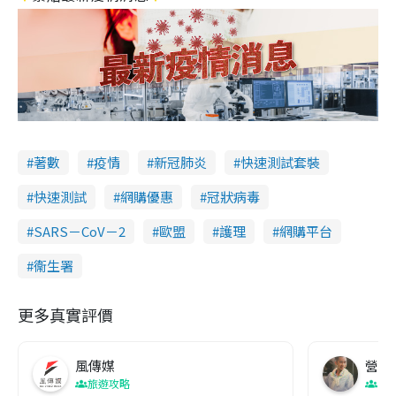
著數
疫情
新冠肺炎
快速測試套裝
快速測試
網購優惠
冠狀病毒
SARS－CoV－2
歐盟
護理
網購平台
衞生署
更多真實評價
風傳媒
營養教
旅遊攻略
生