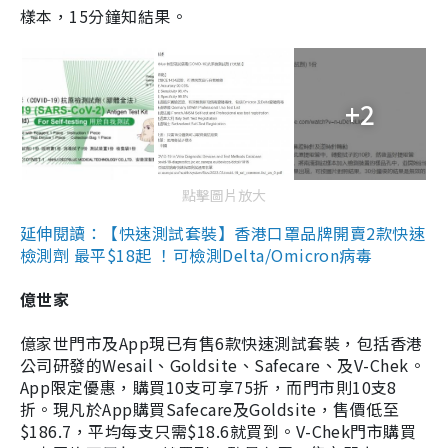
樣本，15分鐘知結果。
+2
點擊圖片放大
延伸閱讀：【快速測試套裝】香港口罩品牌開賣2款快速
檢測劑 最平$18起 ！可檢測Delta/Omicron病毒
億世家
億家世門市及App現已有售6款快速測試套裝，包括香港
公司研發的Wesail、Goldsite、Safecare、及V-Chek。
App限定優惠，購買10支可享75折，而門市則10支8
折。現凡於App購買Safecare及Goldsite，售價低至
$186.7，平均每支只需$18.6就買到。V-Chek門市購買