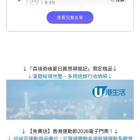
↓「森境奇緣夏日異想尋龍記」限定精品↓
↓漫遊秘境地墊、多用途旅行收納袋↓
↓ 【免費送】香港運動節2026電子門票！↓
↓ 設過百運動用品攤位 / 可現場體驗多項新穎運動及觀賞