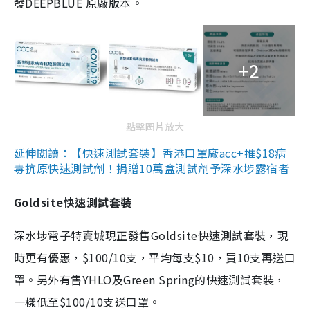
發DEEPBLUE 原廠版本。
+2
點擊圖片放大
延伸閱讀：【快速測試套裝】香港口罩廠acc+推$18病
毒抗原快速測試劑！捐贈10萬盒測試劑予深水埗露宿者
Goldsite快速測試套裝
深水埗電子特賣城現正發售Goldsite快速測試套裝，現
時更有優惠，$100/10支，平均每支$10，買10支再送口
罩。另外有售YHLO及Green Spring的快速測試套裝，
一樣低至$100/10支送口罩。