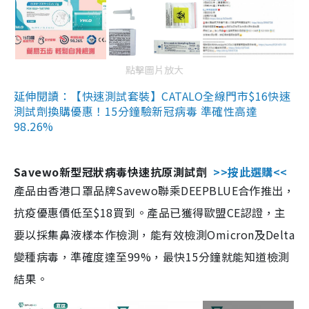
點擊圖片放大
延伸閱讀：【快速測試套裝】CATALO全線門市$16快速
測試劑換購優惠！15分鐘驗新冠病毒 準確性高達
98.26%
Savewo新型冠狀病毒快速抗原測試劑
>>按此選購<<
產品由香港口罩品牌Savewo聯乘DEEPBLUE合作推出，
抗疫優惠價低至$18買到。產品已獲得歐盟CE認證，主
要以採集鼻液樣本作檢測，能有效檢測Omicron及Delta
變種病毒，準確度達至99%，最快15分鐘就能知道檢測
結果。