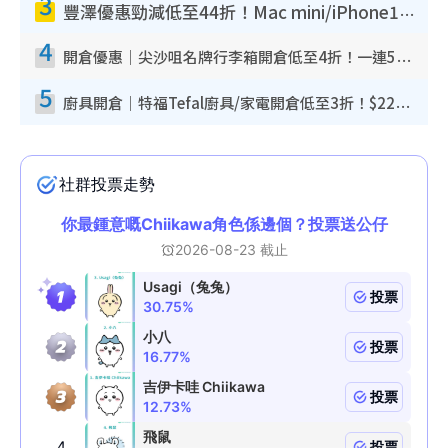
3
豐澤優惠勁減低至44折！Mac mini/iPhone17Pro大減價！廚房家電$220起
4
開倉優惠｜尖沙咀名牌行李箱開倉低至4折！一連5日 American Tourister/ace./Hallmark $200起！
5
廚具開倉｜特福Tefal廚具/家電開倉低至3折！$220起買平底鍋/炒鑊/湯煲！電飯煲/吸塵機/燙斗$418起