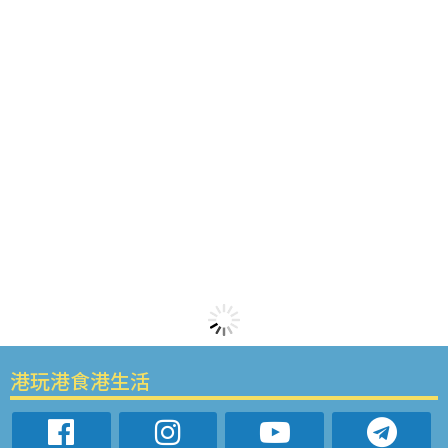
港玩港食港生活