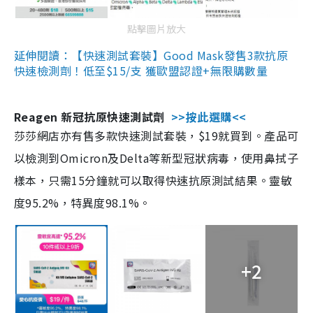
點擊圖片放大
延伸閱讀：【快速測試套裝】Good Mask發售3款抗原
快速檢測劑！低至$15/支 獲歐盟認證+無限購數量
Reagen 新冠抗原快速測試劑
>>按此選購<<
莎莎網店亦有售多款快速測試套裝，$19就買到。產品可
以檢測到Omicron及Delta等新型冠狀病毒，使用鼻拭子
樣本，只需15分鐘就可以取得快速抗原測試結果。靈敏
度95.2%，特異度98.1%。
+2