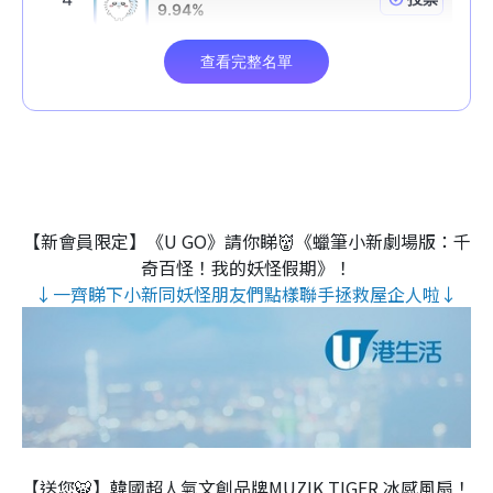
【新會員限定】《U GO》請你睇👹《蠟筆小新劇場版：千
奇百怪！我的妖怪假期》！
↓一齊睇下小新同妖怪朋友們點樣聯手拯救屋企人啦↓
【送您🐯】韓國超人氣文創品牌MUZIK TIGER 冰感風扇！