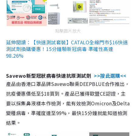
點擊圖片放大
延伸閱讀：【快速測試套裝】CATALO全線門市$16快速
測試劑換購優惠！15分鐘驗新冠病毒 準確性高達
98.26%
Savewo新型冠狀病毒快速抗原測試劑
>>按此選購<<
產品由香港口罩品牌Savewo聯乘DEEPBLUE合作推出，
抗疫優惠價低至$18買到。產品已獲得歐盟CE認證，主
要以採集鼻液樣本作檢測，能有效檢測Omicron及Delta
變種病毒，準確度達至99%，最快15分鐘就能知道檢測
結果。