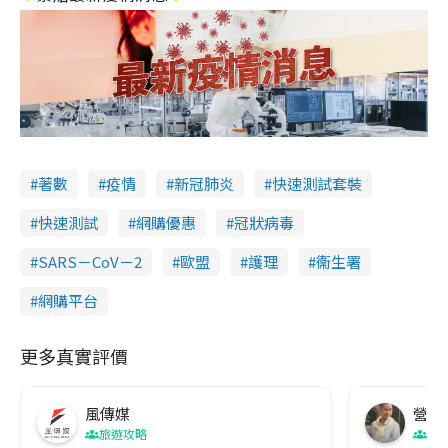
著數
疫情
新冠肺炎
快速測試套裝
快速測試
網購優惠
冠狀病毒
SARS－CoV－2
歐盟
護理
衞生署
網購平台
更多真實評價
風傳媒
營養教
旅遊攻略
生