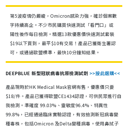
第5波疫情仍嚴峻，Omicron感染力強，確診個案數
字持續高企。不少市民購買快速測試「看門口」或
陽性後作每日檢測。精選13款優惠價快速測試套裝
$19以下買到，最平$10有交易！產品已獲衛生署認
可，或通過歐盟標準，最快10分鐘知結果。
DEEPBLUE 新型冠狀病毒抗原檢測試劑
>>按此選購<<
產品現時於HK Medical Mask官網有售，優惠價只要
$18/件。產品已獲得歐盟CE1434認證，可供民眾進行自
我檢測。準確度 99.03%、靈敏度96.4%、特異性
99.8%，已經通過臨床實驗認證，有效檢測新冠病毒變
種毒株，包括Omicron 及Delta變種病毒。使用鼻拭子