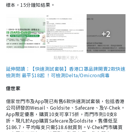
樣本，15分鐘知結果。
+2
點擊圖片放大
延伸閱讀：【快速測試套裝】香港口罩品牌開賣2款快速
檢測劑 最平$18起 ！可檢測Delta/Omicron病毒
億世家
億家世門市及App現已有售6款快速測試套裝，包括香港
公司研發的Wesail、Goldsite、Safecare、及V-Chek。
App限定優惠，購買10支可享75折，而門市則10支8
折。現凡於App購買Safecare及Goldsite，售價低至
$186.7，平均每支只需$18.6就買到。V-Chek門市購買