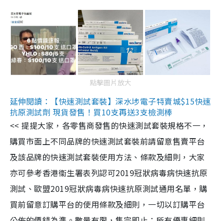
點擊圖片放大
延伸閱讀：【快速測試套裝】深水埗電子特賣城$15快速
抗原測試劑 現貨發售！買10支再送3支檢測棒
<< 提提大家，各零售商發售的快速測試套裝規格不一，
購買市面上不同品牌的快速測試套裝前請留意售賣平台
及該品牌的快速測試套裝使用方法、條款及細則，大家
亦可參考香港衞生署表列認可2019冠狀病毒病快速抗原
測試、歐盟2019冠狀病毒病快速抗原測試通用名單，購
買前留意訂購平台的使用條款及細則，一切以訂購平台
公佈的價錢為準。數量有限，售完即止；所有優惠細則