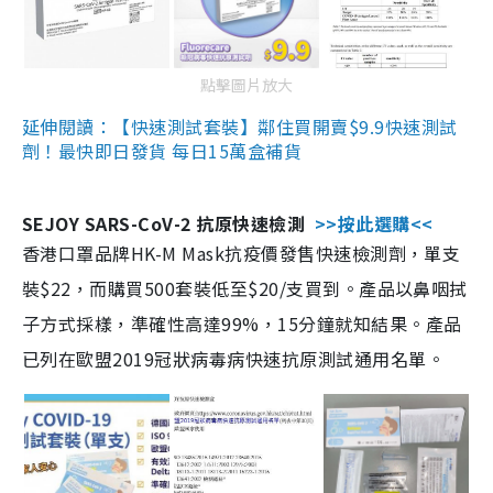
點擊圖片放大
延伸閱讀：【快速測試套裝】鄰住買開賣$9.9快速測試
劑！最快即日發貨 每日15萬盒補貨
SEJOY SARS-CoV-2 抗原快速檢測
>>按此選購<<
香港口罩品牌HK-M Mask抗疫價發售快速檢測劑，單支
裝$22，而購買500套裝低至$20/支買到。產品以鼻咽拭
子方式採樣，準確性高達99%，15分鐘就知結果。產品
已列在歐盟2019冠狀病毒病快速抗原測試通用名單。