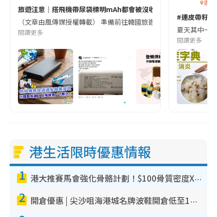
香港
旅遊注意｜搭飛機帶尿袋標明mAh都會被沒收😱出發前切記檢查「1
#連皮帶籽都
（文章由風傳媒授權轉載） 準備前往韓國旅遊的民眾，近期要特別留
夏天其中一種時
閱讀更多
閱讀更多
港生活限時優惠情報
1
港大推賽馬會強化骨骼計劃！$100骨質密度X光檢查 完成免費運動訓練送超市禮券！附參加資格
2
開倉優惠 | 尖沙咀海港城名牌波鞋開倉低至1折！On鞋$899起／Joy&Peace鞋履$98起