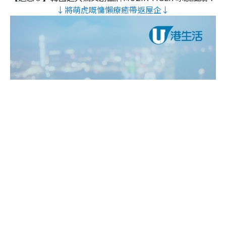
↓將萌虎嘅慵懶療癒帶返屋企↓