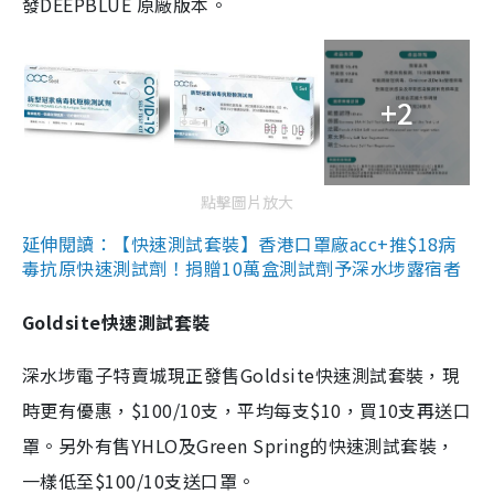
發DEEPBLUE 原廠版本。
+2
點擊圖片放大
延伸閱讀：【快速測試套裝】香港口罩廠acc+推$18病
毒抗原快速測試劑！捐贈10萬盒測試劑予深水埗露宿者
Goldsite快速測試套裝
深水埗電子特賣城現正發售Goldsite快速測試套裝，現
時更有優惠，$100/10支，平均每支$10，買10支再送口
罩。另外有售YHLO及Green Spring的快速測試套裝，
一樣低至$100/10支送口罩。