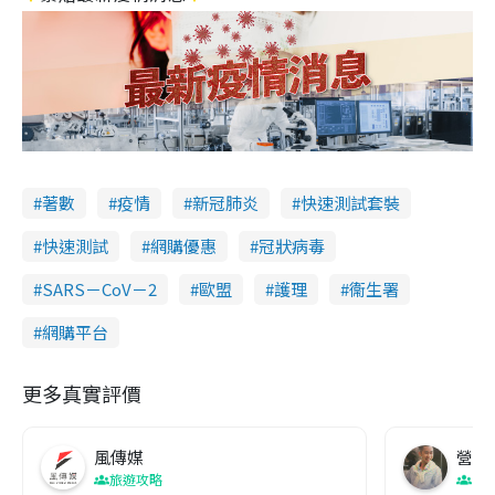
著數
疫情
新冠肺炎
快速測試套裝
快速測試
網購優惠
冠狀病毒
SARS－CoV－2
歐盟
護理
衞生署
網購平台
更多真實評價
風傳媒
營養教
旅遊攻略
生