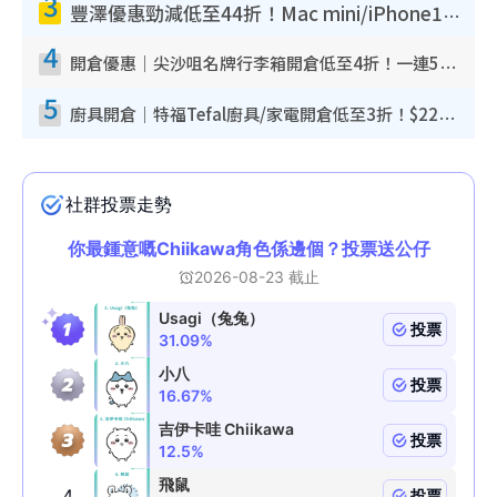
3
豐澤優惠勁減低至44折！Mac mini/iPhone17Pro大減價！廚房家電$220起
4
開倉優惠｜尖沙咀名牌行李箱開倉低至4折！一連5日 American Tourister/ace./Hallmark $200起！
5
廚具開倉｜特福Tefal廚具/家電開倉低至3折！$220起買平底鍋/炒鑊/湯煲！電飯煲/吸塵機/燙斗$418起