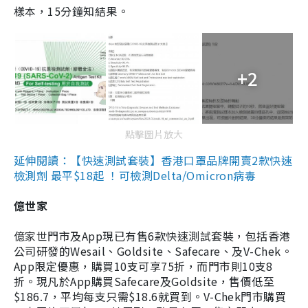
樣本，15分鐘知結果。
+2
點擊圖片放大
延伸閱讀：【快速測試套裝】香港口罩品牌開賣2款快速
檢測劑 最平$18起 ！可檢測Delta/Omicron病毒
億世家
億家世門市及App現已有售6款快速測試套裝，包括香港
公司研發的Wesail、Goldsite、Safecare、及V-Chek。
App限定優惠，購買10支可享75折，而門市則10支8
折。現凡於App購買Safecare及Goldsite，售價低至
$186.7，平均每支只需$18.6就買到。V-Chek門市購買