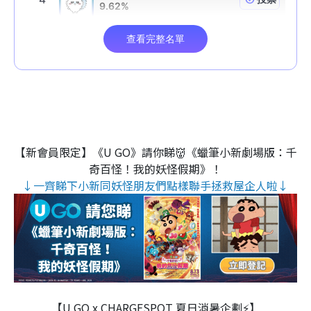
【新會員限定】《U GO》請你睇👹《蠟筆小新劇場版：千
奇百怪！我的妖怪假期》！
↓一齊睇下小新同妖怪朋友們點樣聯手拯救屋企人啦↓
【U GO x CHARGESPOT 夏日消暑企劃⚡】