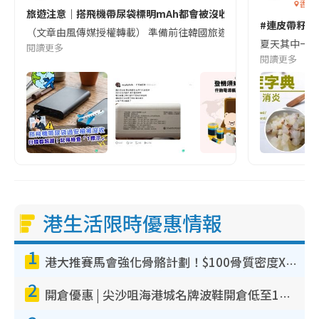
香港
旅遊注意｜搭飛機帶尿袋標明mAh都會被沒收😱出發前切記檢查「1
#連皮帶籽都
（文章由風傳媒授權轉載） 準備前往韓國旅遊的民眾，近期要特別留
夏天其中一種時
閱讀更多
閱讀更多
港生活限時優惠情報
1
港大推賽馬會強化骨骼計劃！$100骨質密度X光檢查 完成免費運動訓練送超市禮券！附參加資格
2
開倉優惠 | 尖沙咀海港城名牌波鞋開倉低至1折！On鞋$899起／Joy&Peace鞋履$98起