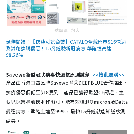
點擊圖片放大
延伸閱讀：【快速測試套裝】CATALO全線門市$16快速
測試劑換購優惠！15分鐘驗新冠病毒 準確性高達
98.26%
Savewo新型冠狀病毒快速抗原測試劑
>>按此選購<<
產品由香港口罩品牌Savewo聯乘DEEPBLUE合作推出，
抗疫優惠價低至$18買到。產品已獲得歐盟CE認證，主
要以採集鼻液樣本作檢測，能有效檢測Omicron及Delta
變種病毒，準確度達至99%，最快15分鐘就能知道檢測
結果。