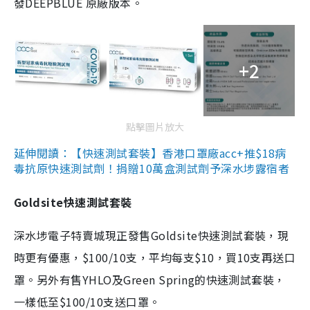
發DEEPBLUE 原廠版本。
+2
點擊圖片放大
延伸閱讀：【快速測試套裝】香港口罩廠acc+推$18病
毒抗原快速測試劑！捐贈10萬盒測試劑予深水埗露宿者
Goldsite快速測試套裝
深水埗電子特賣城現正發售Goldsite快速測試套裝，現
時更有優惠，$100/10支，平均每支$10，買10支再送口
罩。另外有售YHLO及Green Spring的快速測試套裝，
一樣低至$100/10支送口罩。