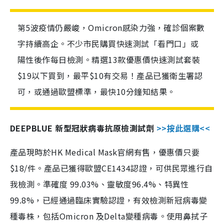
第5波疫情仍嚴峻，Omicron感染力強，確診個案數
字持續高企。不少市民購買快速測試「看門口」或
陽性後作每日檢測。精選13款優惠價快速測試套裝
$19以下買到，最平$10有交易！產品已獲衛生署認
可，或通過歐盟標準，最快10分鐘知結果。
DEEPBLUE 新型冠狀病毒抗原檢測試劑
>>按此選購<<
產品現時於HK Medical Mask官網有售，優惠價只要
$18/件。產品已獲得歐盟CE1434認證，可供民眾進行自
我檢測。準確度 99.03%、靈敏度96.4%、特異性
99.8%，已經通過臨床實驗認證，有效檢測新冠病毒變
種毒株，包括Omicron 及Delta變種病毒。使用鼻拭子