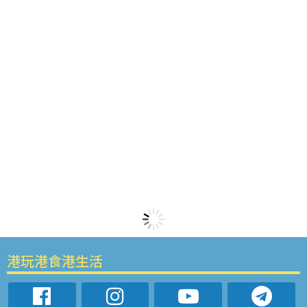
港玩港食港生活