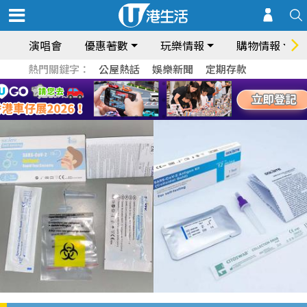
演唱會
優惠著數
玩樂情報
購物情報
熱門關鍵字：
公屋熱話
娛樂新聞
定期存款