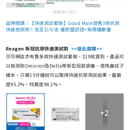
點擊圖片放大
延伸閱讀：【快速測試套裝】Good Mask發售3款抗原
快速檢測劑！低至$15/支 獲歐盟認證+無限購數量
Reagen 新冠抗原快速測試劑
>>按此選購<<
莎莎網店亦有售多款快速測試套裝，$19就買到。產品可
以檢測到Omicron及Delta等新型冠狀病毒，使用鼻拭子
樣本，只需15分鐘就可以取得快速抗原測試結果。靈敏
度95.2%，特異度98.1%。
+2