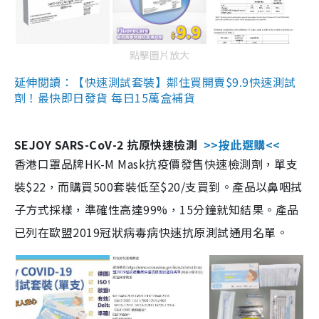
點擊圖片放大
延伸閱讀：【快速測試套裝】鄰住買開賣$9.9快速測試
劑！最快即日發貨 每日15萬盒補貨
SEJOY SARS-CoV-2 抗原快速檢測
>>按此選購<<
香港口罩品牌HK-M Mask抗疫價發售快速檢測劑，單支
裝$22，而購買500套裝低至$20/支買到。產品以鼻咽拭
子方式採樣，準確性高達99%，15分鐘就知結果。產品
已列在歐盟2019冠狀病毒病快速抗原測試通用名單。