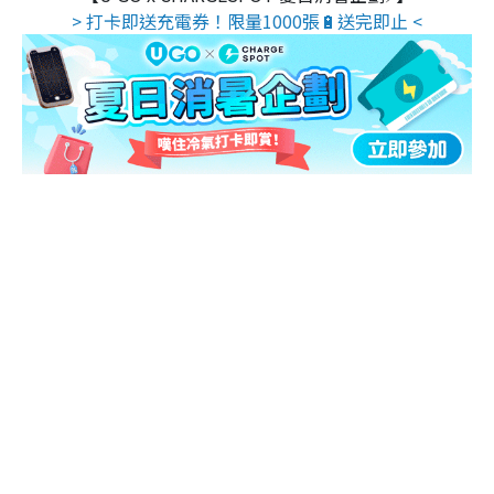
> 打卡即送充電券！限量1000張🔋送完即止 <