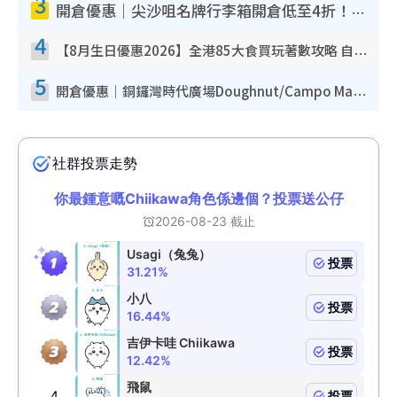
3
開倉優惠｜尖沙咀名牌行李箱開倉低至4折！一連5日 American Tourister/ace./Hallmark $200起！
4
【8月生日優惠2026】全港85大食買玩著數攻略 自助餐/火鍋放題同行免費＋誠品/DONKI送現金券
5
開倉優惠｜銅鑼灣時代廣場Doughnut/Campo Marzio開倉低至1折！背囊、書包、手袋劈價$200起