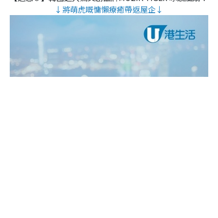
↓將萌虎嘅慵懶療癒帶返屋企↓