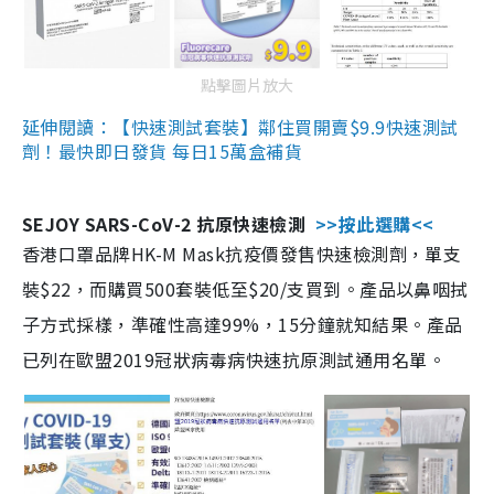
點擊圖片放大
延伸閱讀：【快速測試套裝】鄰住買開賣$9.9快速測試
劑！最快即日發貨 每日15萬盒補貨
SEJOY SARS-CoV-2 抗原快速檢測
>>按此選購<<
香港口罩品牌HK-M Mask抗疫價發售快速檢測劑，單支
裝$22，而購買500套裝低至$20/支買到。產品以鼻咽拭
子方式採樣，準確性高達99%，15分鐘就知結果。產品
已列在歐盟2019冠狀病毒病快速抗原測試通用名單。