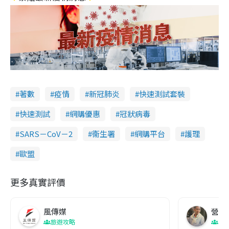
著數
疫情
新冠肺炎
快速測試套裝
快速測試
網購優惠
冠狀病毒
SARS－CoV－2
衞生署
網購平台
護理
歐盟
更多真實評價
風傳媒
營養教
旅遊攻略
生