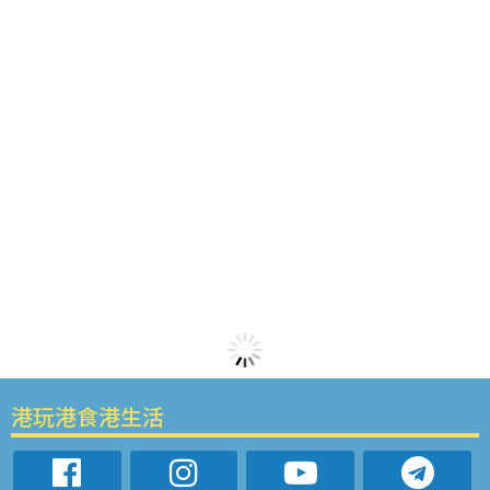
港玩港食港生活