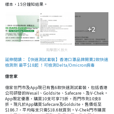
樣本，15分鐘知結果。
+2
點擊圖片放大
延伸閱讀：【快速測試套裝】香港口罩品牌開賣2款快速
檢測劑 最平$18起 ！可檢測Delta/Omicron病毒
億世家
億家世門市及App現已有售6款快速測試套裝，包括香港
公司研發的Wesail、Goldsite、Safecare、及V-Chek。
App限定優惠，購買10支可享75折，而門市則10支8
折。現凡於App購買Safecare及Goldsite，售價低至
$186.7，平均每支只需$18.6就買到。V-Chek門市購買