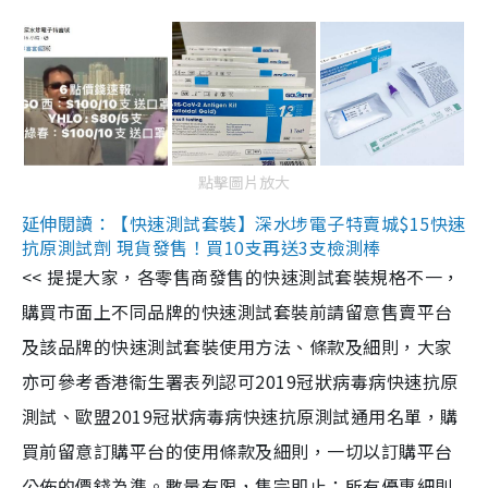
點擊圖片放大
延伸閱讀：【快速測試套裝】深水埗電子特賣城$15快速
抗原測試劑 現貨發售！買10支再送3支檢測棒
<< 提提大家，各零售商發售的快速測試套裝規格不一，
購買市面上不同品牌的快速測試套裝前請留意售賣平台
及該品牌的快速測試套裝使用方法、條款及細則，大家
亦可參考香港衞生署表列認可2019冠狀病毒病快速抗原
測試、歐盟2019冠狀病毒病快速抗原測試通用名單，購
買前留意訂購平台的使用條款及細則，一切以訂購平台
公佈的價錢為準。數量有限，售完即止；所有優惠細則