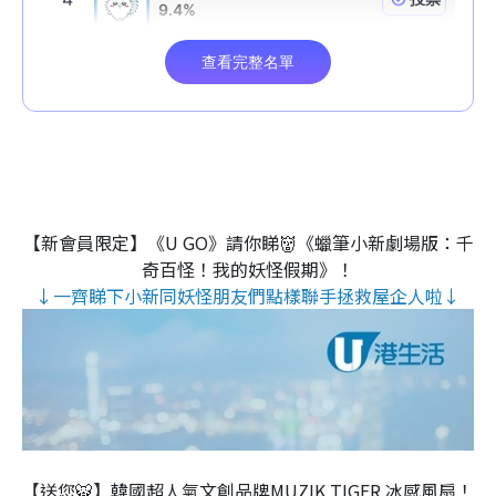
【新會員限定】《U GO》請你睇👹《蠟筆小新劇場版：千
奇百怪！我的妖怪假期》！
↓一齊睇下小新同妖怪朋友們點樣聯手拯救屋企人啦↓
【送您🐯】韓國超人氣文創品牌MUZIK TIGER 冰感風扇！