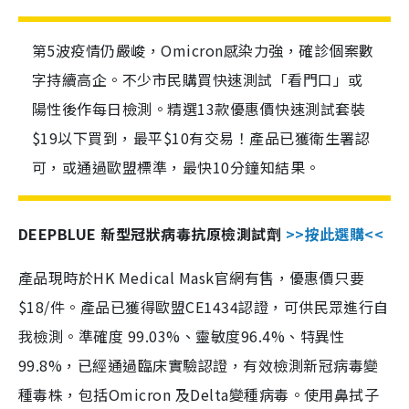
第5波疫情仍嚴峻，Omicron感染力強，確診個案數
字持續高企。不少市民購買快速測試「看門口」或
陽性後作每日檢測。精選13款優惠價快速測試套裝
$19以下買到，最平$10有交易！產品已獲衛生署認
可，或通過歐盟標準，最快10分鐘知結果。
DEEPBLUE 新型冠狀病毒抗原檢測試劑
>>按此選購<<
產品現時於HK Medical Mask官網有售，優惠價只要
$18/件。產品已獲得歐盟CE1434認證，可供民眾進行自
我檢測。準確度 99.03%、靈敏度96.4%、特異性
99.8%，已經通過臨床實驗認證，有效檢測新冠病毒變
種毒株，包括Omicron 及Delta變種病毒。使用鼻拭子