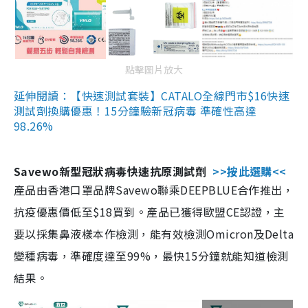
點擊圖片放大
延伸閱讀：【快速測試套裝】CATALO全線門市$16快速
測試劑換購優惠！15分鐘驗新冠病毒 準確性高達
98.26%
Savewo新型冠狀病毒快速抗原測試劑
>>按此選購<<
產品由香港口罩品牌Savewo聯乘DEEPBLUE合作推出，
抗疫優惠價低至$18買到。產品已獲得歐盟CE認證，主
要以採集鼻液樣本作檢測，能有效檢測Omicron及Delta
變種病毒，準確度達至99%，最快15分鐘就能知道檢測
結果。