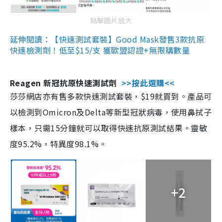
點擊圖片放大
延伸閱讀：【快速測試套裝】Good Mask發售3款抗原
快速檢測劑！低至$15/支 獲歐盟認證+無限購數量
Reagen 新冠抗原快速測試劑
>>按此選購<<
莎莎網店亦有售多款快速測試套裝，$19就買到。產品可
以檢測到Omicron及Delta等新型冠狀病毒，使用鼻拭子
樣本，只需15分鐘就可以取得快速抗原測試結果。靈敏
度95.2%，特異度98.1%。
+2