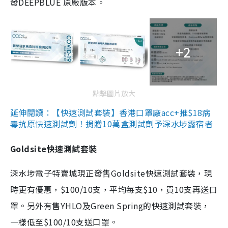
發DEEPBLUE 原廠版本。
+2
點擊圖片放大
延伸閱讀：【快速測試套裝】香港口罩廠acc+推$18病
毒抗原快速測試劑！捐贈10萬盒測試劑予深水埗露宿者
Goldsite快速測試套裝
深水埗電子特賣城現正發售Goldsite快速測試套裝，現
時更有優惠，$100/10支，平均每支$10，買10支再送口
罩。另外有售YHLO及Green Spring的快速測試套裝，
一樣低至$100/10支送口罩。