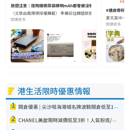
香港
旅遊注意｜搭飛機帶尿袋標明mAh都會被沒收😱出發前切記檢查「1
#連皮帶籽都
（文章由風傳媒授權轉載） 準備前往韓國旅遊的民眾，近期要特別留
夏天其中一種時
閱讀更多
閱讀更多
港生活限時優惠情報
1
開倉優惠 | 尖沙咀海港城名牌波鞋開倉低至1折！On鞋$899起／Joy&Peace鞋履$98起
2
CHANEL美妝限時減價低至3折！人氣粉底/唇膏/精華液低至$275！COCO香水都有平