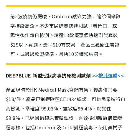
第5波疫情仍嚴峻，Omicron感染力強，確診個案數
字持續高企。不少市民購買快速測試「看門口」或
陽性後作每日檢測。精選13款優惠價快速測試套裝
$19以下買到，最平$10有交易！產品已獲衛生署認
可，或通過歐盟標準，最快10分鐘知結果。
DEEPBLUE 新型冠狀病毒抗原檢測試劑
>>按此選購<<
產品現時於HK Medical Mask官網有售，優惠價只要
$18/件。產品已獲得歐盟CE1434認證，可供民眾進行自
我檢測。準確度 99.03%、靈敏度96.4%、特異性
99.8%，已經通過臨床實驗認證，有效檢測新冠病毒變
種毒株，包括Omicron 及Delta變種病毒。使用鼻拭子