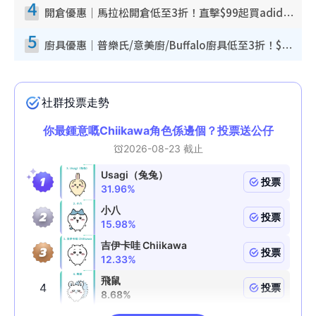
4
開倉優惠｜馬拉松開倉低至3折！直擊$99起買adidas／New Balance／Puma鞋款 STANLEY保溫杯劈價至$119起
5
廚具優惠｜普樂氏/意美廚/Buffalo廚具低至3折！$89起買煎鍋／炒鑊／個人鍋 同場小家電激減至$99起