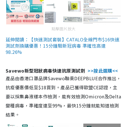
點擊圖片放大
延伸閱讀：【快速測試套裝】CATALO全線門市$16快速
測試劑換購優惠！15分鐘驗新冠病毒 準確性高達
98.26%
Savewo新型冠狀病毒快速抗原測試劑
>>按此選購<<
產品由香港口罩品牌Savewo聯乘DEEPBLUE合作推出，
抗疫優惠價低至$18買到。產品已獲得歐盟CE認證，主
要以採集鼻液樣本作檢測，能有效檢測Omicron及Delta
變種病毒，準確度達至99%，最快15分鐘就能知道檢測
結果。