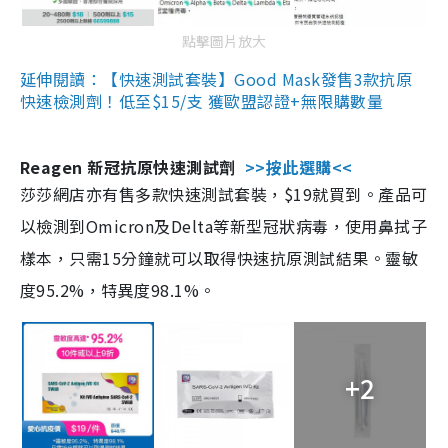
點擊圖片放大
延伸閱讀：【快速測試套裝】Good Mask發售3款抗原
快速檢測劑！低至$15/支 獲歐盟認證+無限購數量
Reagen 新冠抗原快速測試劑
>>按此選購<<
莎莎網店亦有售多款快速測試套裝，$19就買到。產品可
以檢測到Omicron及Delta等新型冠狀病毒，使用鼻拭子
樣本，只需15分鐘就可以取得快速抗原測試結果。靈敏
度95.2%，特異度98.1%。
+2