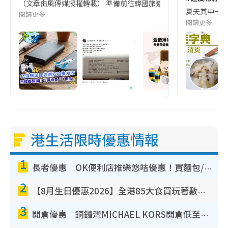
（文章由風傳媒授權轉載） 準備前往韓國旅遊的民眾，近期要特別留
夏天其中一種時
閱讀更多
閱讀更多
港生活限時優惠情報
1
長者優惠｜OK便利店推樂悠咭優惠！買麵包/牛奶/保健品拍卡即減
2
【8月生日優惠2026】全港85大食買玩著數攻略 自助餐/火鍋放題同行免費＋誠品/DONKI送現金券
3
開倉優惠｜銅鑼灣MICHAEL KORS開倉低至17折！直擊$500起買手袋/銀包/鞋款 必買經典Jet Set系列