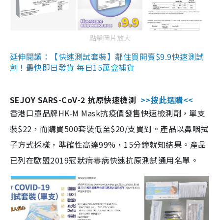
點擊圖片放大
延伸閱讀：【快速測試套裝】鄰住買開賣$9.9快速測試
劑！最快即日發貨 每日15萬盒補貨
SEJOY SARS-CoV-2 抗原快速檢測
>>按此選購<<
香港口罩品牌HK-M Mask抗疫價發售快速檢測劑，單支
裝$22，而購買500套裝低至$20/支買到。產品以鼻咽拭
子方式採樣，準確性高達99%，15分鐘就知結果。產品
已列在歐盟2019冠狀病毒病快速抗原測試通用名單。