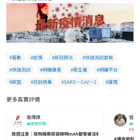
著數
疫情
新冠肺炎
快速測試套裝
快速測試
網購優惠
衞生署
網購平台
歐盟
冠狀病毒
SARS－CoV－2
護理
更多真實評價
風傳媒
營養教
旅遊攻略
生
香港
旅遊注意｜搭飛機帶尿袋標明mAh都會被沒收😱出發前切記檢查「1
#連皮帶籽都