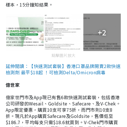
樣本，15分鐘知結果。
+2
點擊圖片放大
延伸閱讀：【快速測試套裝】香港口罩品牌開賣2款快速
檢測劑 最平$18起 ！可檢測Delta/Omicron病毒
億世家
億家世門市及App現已有售6款快速測試套裝，包括香港
公司研發的Wesail、Goldsite、Safecare、及V-Chek。
App限定優惠，購買10支可享75折，而門市則10支8
折。現凡於App購買Safecare及Goldsite，售價低至
$186.7，平均每支只需$18.6就買到。V-Chek門市購買