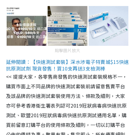
點擊圖片放大
延伸閱讀：【快速測試套裝】深水埗電子特賣城$15快速
抗原測試劑 現貨發售！買10支再送3支檢測棒
<< 提提大家，各零售商發售的快速測試套裝規格不一，
購買市面上不同品牌的快速測試套裝前請留意售賣平台
及該品牌的快速測試套裝使用方法、條款及細則，大家
亦可參考香港衞生署表列認可2019冠狀病毒病快速抗原
測試、歐盟2019冠狀病毒病快速抗原測試通用名單，購
買前留意訂購平台的使用條款及細則，一切以訂購平台
公佈的價錢為準。數量有限，售完即止；所有優惠細則