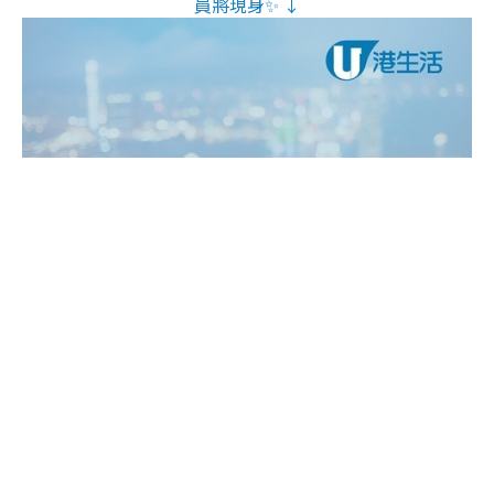
員將現身✨ ↓