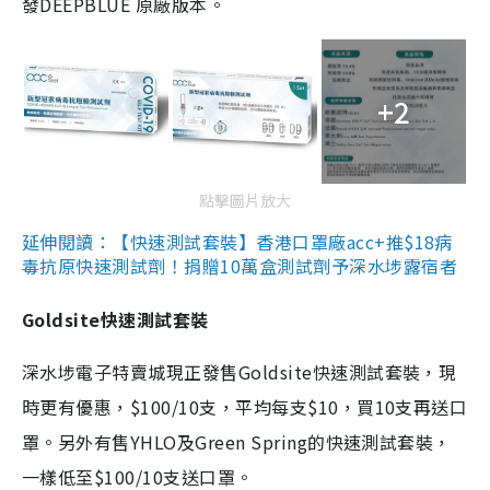
發DEEPBLUE 原廠版本。
+2
點擊圖片放大
延伸閱讀：【快速測試套裝】香港口罩廠acc+推$18病
毒抗原快速測試劑！捐贈10萬盒測試劑予深水埗露宿者
Goldsite快速測試套裝
深水埗電子特賣城現正發售Goldsite快速測試套裝，現
時更有優惠，$100/10支，平均每支$10，買10支再送口
罩。另外有售YHLO及Green Spring的快速測試套裝，
一樣低至$100/10支送口罩。