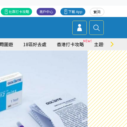
社群打卡攻略
商戶中心
下載 App
繁
简
周圍遊
18區好去處
香港打卡攻略
主題特集