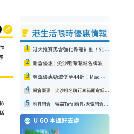
港生活限時優惠情報
1
作
港大推賽馬會強化骨骼計劃！$100骨質密度X光檢查 完成免費運動訓練送超市禮券！附參加資格
標
2
開倉優惠 | 尖沙咀海港城名牌波鞋開倉低至1折！On鞋$899起／Joy&Peace鞋履$98起
3
豐澤優惠勁減低至44折！Mac mini/iPhone17Pro大減價！廚房家電$220起
4
開倉優惠｜尖沙咀名牌行李箱開倉低至4折！一連5日 American Tourister/ace./Hallmark $200起！
5
我檢
廚具開倉｜特福Tefal廚具/家電開倉低至3折！$220起買平底鍋/炒鑊/湯煲！電飯煲/吸塵機/燙斗$418起
包括
U GO 本週好去處