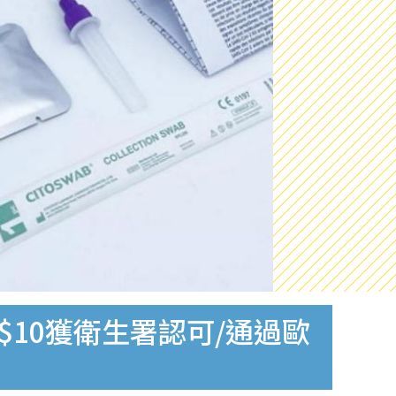
$10獲衛生署認可/通過歐