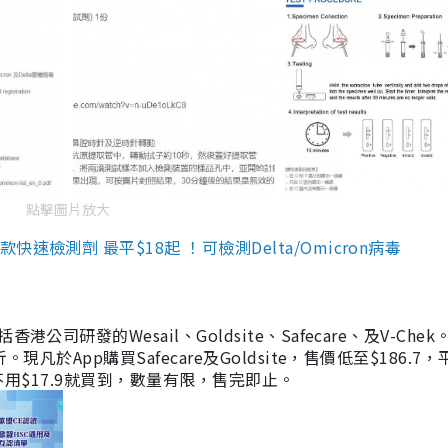
點擊圖片放大
檢測劑 最平$18起 ！可檢測Delta/Omicron病毒
研發的Wesail、Goldsite、Safecare、及V-Chek。
凡於App購買Safecare及Goldsite，售價低至$186.7
均不用$17.9就買到，數量有限，售完即止。