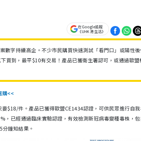
在Google追蹤
《UHK 港生活》
診個案數字持續高企。不少市民購買快速測試「看門口」或陽性後
以下買到，最平$10有交易！產品已獲衛生署認可，或通過歐盟
選購<<
惠價只要$18/件。產品已獲得歐盟CE1434認證，可供民眾進行自
性99.8%，已經通過臨床實驗認證，有效檢測新冠病毒變種毒株，
，15分鐘知結果。