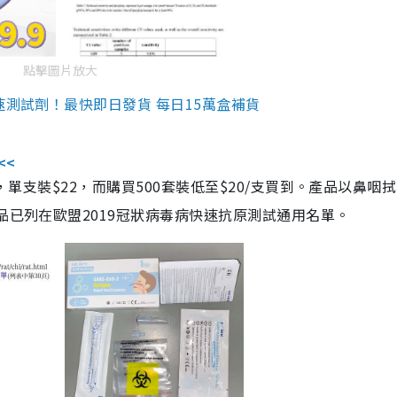
點擊圖片放大
速測試劑！最快即日發貨 每日15萬盒補貨
<<
，單支裝$22，而購買500套裝低至$20/支買到。產品以鼻咽
品已列在歐盟2019冠狀病毒病快速抗原測試通用名單。