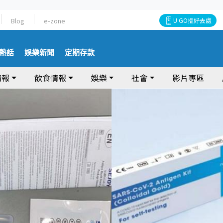
Blog
e-zone
U GO搵好去處
熱話
娛樂新聞
定期存款
情報
飲食情報
娛樂
社會
影片專區