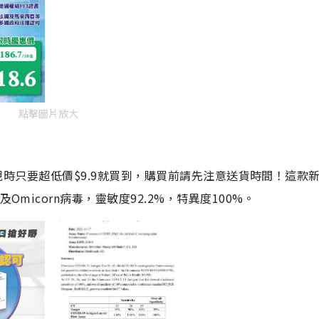
點擊圖片放大
劑，現時只要超低價$9.9就買到，購買前請先注意送貨時間！這款
Omicorn病毒，靈敏度92.2%，特異度100%。