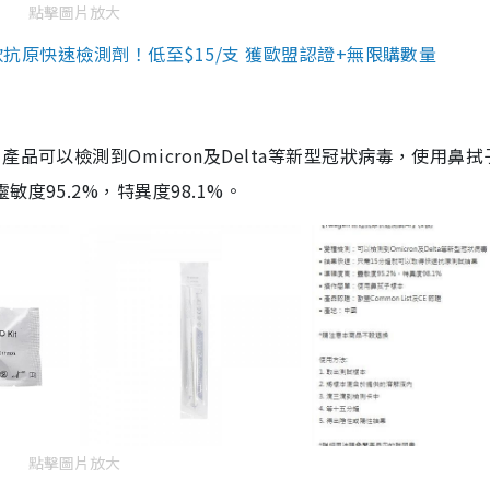
點擊圖片放大
3款抗原快速檢測劑！低至$15/支 獲歐盟認證+無限購數量
品可以檢測到Omicron及Delta等新型冠狀病毒，使用鼻拭
度95.2%，特異度98.1%。
點擊圖片放大