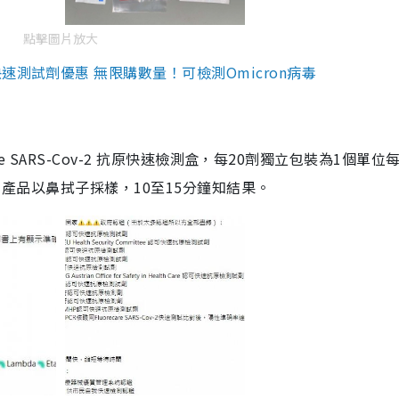
點擊圖片放大
測試劑優惠 無限購數量！可檢測Omicron病毒
are SARS-Cov-2 抗原快速檢測盒，每20劑獨立包裝為1個單位
5。產品以鼻拭子採樣，10至15分鐘知結果。