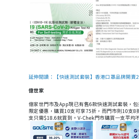
延伸閱讀：【快速測試套裝】香港口罩品牌開賣2款快速
億世家
億家世門市及App現已有售6款快速測試套裝，包括香港公司
限定優惠，購買10支可享75折，而門市則10支8折。現
支只需$18.6就買到。V-Chek門市購買一支平